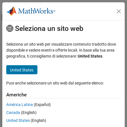
Vai al contenuto
MATLAB Help Center
Attiva/disattiva menu di navigazione off
Seleziona un sito web
Contenuto principale
Pagina iniziale della documentazione
pm_adddimension
Modellazione fisica
Seleziona un sito web per visualizzare contenuto tradotto dove
Adds new dimension to unit registry
disponibile e vedere eventi e offerte locali. In base alla tua area
Simscape
geografica, ti consigliamo di selezionare:
United States
.
Physical Modeling Techniques
collapse all in page
Physical Units
Syntax
United States
pm_adddimension
pm_adddimension(dimension,unitname)
Puoi anche selezionare un sito web dal seguente elenco:
Description
ON THIS PAGE
Syntax
Americhe
adds a new unit
pm_adddimension(
,
)
dimension
unitname
Description
dimension with a fundamental unit,
.
unitname
América Latina
(Español)
Examples
Canada
(English)
Input Arguments
example
Version History
United States
(English)
Examples
See Also