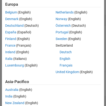
Europa
collapse all
Belgium
(English)
Netherlands
(English)
Add Unit Dimension
Denmark
(English)
Norway
(English)
Deutschland
(Deutsch)
Österreich
(Deutsch)
Add a new unit dimension.
España
(Español)
Portugal
(English)
Finland
(English)
Sweden
(English)
pm_adddimension(
'length'
,
'm'
)
France
(Français)
Switzerland
Ireland
(English)
Deutsch
The unit registry contains a new dimension,
, with a
length
Italia
(Italiano)
English
fundamental unit of meter,
.
m
Luxembourg
(English)
Français
United Kingdom
(English)
Input Arguments
Asia-Pacifico
collapse all
Australia
(English)
India
(English)
—
Name of dimension to add to the
dimension
New Zealand
(English)
unit registry