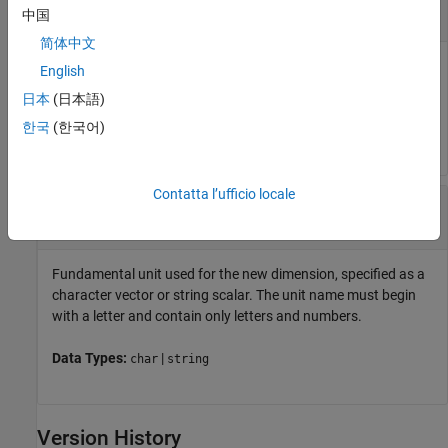
character vector
|
string scalar
中国
简体中文
Name of dimension to add to the unit registry, specified as a
English
character vector or string scalar. You can specify any name.
日本
(日本語)
한국
(한국어)
Data Types:
|
char
string
Contatta l’ufficio locale
—
Fundamental unit for new dimension
unitname
character vector
|
string scalar
Fundamental unit used for the new dimension, specified as a
character vector or string scalar. The unit name must begin
with a letter and contain only letters and numbers.
Data Types:
|
char
string
Version History