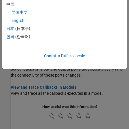
models, for example, after the model loads or when you save it.
中国
简体中文
Block Callbacks
English
Set block callbacks that execute when blocks are loaded, opened,
or edited.
日本
(日本語)
한국
(한국어)
Initialization Function
Execute or evaluate an initialization function at the beginning of
model compilation.
Contatta l’ufficio locale
Port Callbacks
Set callbacks on input and output ports that execute every time
the connectivity of these ports changes.
View and Trace Callbacks in Models
View and trace all the callbacks executed in a model.
How useful was this information?