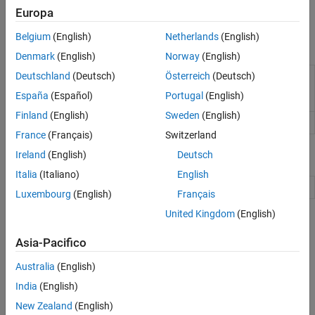
possibile fornire il codice per
che carica le variabili
PreLoadFcn
Europa
utilizzate dal modello nell'area di lavoro di MATLAB.
Belgium
(English)
Netherlands
(English)
Funzioni
Denmark
(English)
Norway
(English)
Creare e specificare le proprietà di
Deutschland
(Deutsch)
Österreich
(Deutsch)
Simulink.Annotation
testo, immagine e annotazioni di
España
(Español)
Portugal
(English)
area
Finland
(English)
Sweden
(English)
Get annotation executing callback
getCallbackAnnotation
France
(Français)
Switzerland
Blocchi
Ireland
(English)
Deutsch
Italia
(Italiano)
English
Callback Button
Execute
MATLAB
code using button
Luxembourg
(English)
Français
United Kingdom
(English)
Argomenti
Asia-Pacifico
Customize Model Behavior with Callbacks
Use callbacks to customize the behavior of a Simulink model.
Australia
(English)
India
(English)
Model Callbacks
New Zealand
(English)
Specify MATLAB code that executes at certain action points for