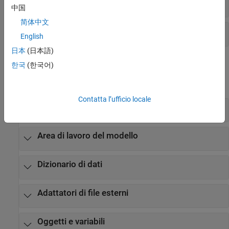
Gestione degli adattatori di file esterni
中国
简体中文
Gestione delle variabili
English
日本
(日本語)
Oggetti
한국
(한국어)
espandi tutto
Contatta l’ufficio locale
Sorgenti di dati
Area di lavoro del modello
Dizionario di dati
Adattatori di file esterni
Oggetti e variabili