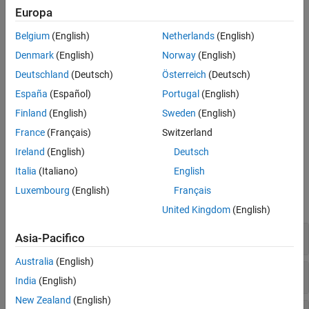
Europa
Qualificazione e certificazione degli
Architettura del modello
strumenti
Belgium
(English)
Netherlands
(English)
Tipi di dati
Denmark
(English)
Norway
(English)
Per scoprire i tipi di dati del modello e come gestire l'archiviazione
Deutschland
(Deutsch)
Österreich
(Deutsch)
dei dati per il progetto, vedere
Determine Where to Store Variables
España
(Español)
Portugal
(English)
and Objects for Simulink Models
.
Finland
(English)
Sweden
(English)
Per scoprire come gestire i dati in modo programmatico, vedere
France
(Français)
Switzerland
Manage Design Data for Simulink Models Programmatically
.
Ireland
(English)
Deutsch
Italia
(Italiano)
English
Funzioni
Luxembourg
(English)
Français
espandi tutto
United Kingdom
(English)
Gestione delle sorgenti di dati
Asia-Pacifico
Australia
(English)
Gestione del dizionario dei dati
India
(English)
New Zealand
(English)