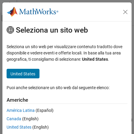
Vai al contenuto
MATLAB Help Center
Attiva/disattiva menu di navigazione off
Seleziona un sito web
Contenuto principale
Pagina iniziale della documentazione
Repeating Sequence
Simulink
Seleziona un sito web per visualizzare contenuto tradotto dove
Fondamenti dell’ambiente di Simulink
Generare un segnale periodico di forma arbitraria
disponibile e vedere eventi e offerte locali. In base alla tua area
Librerie di blocchi
geografica, ti consigliamo di selezionare:
United States
.
espandi tutto nella pagina
Sorgenti
United States
Librerie:
Repeating Sequence
Simulink / Sources
IN QUESTA PAGINA
Puoi anche selezionare un sito web dal seguente elenco:
Descrizione
Americhe
Esempi
Descrizione
Porte
América Latina
(Español)
Il blocco
Repeating Sequence
genera un segnale scalare periodico
Parametri
Canada
(English)
che presenta una forma d'onda specificata utilizzando i parametri
Caratteristiche del blocco
Time values
e
Output values
. Il parametro
Time values
specifica
United States
(English)
Algoritmi
un vettore dei tempi di output. Il parametro
Output values