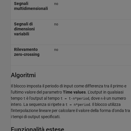
Segnali
no
multidimensionali
Segnali di
no
dimensioni
variabili
Rilevamento
no
zero-crossing
Algoritmi
Il blocco imposta il periodo di input come differenza tra il primo e
l'ultimo valore del parametro
Time values
. L'output in qualsiasi
tempo
è l'output al tempo
, dove
è un numero
t
t = t-n*period
n
intero. La sequenza si ripete a
. Il blocco utilizza
t = n*period
l'interpolazione lineare per calcolare il valore della forma d'onda tra
i tempi di output specificati.
Funzionalità estese