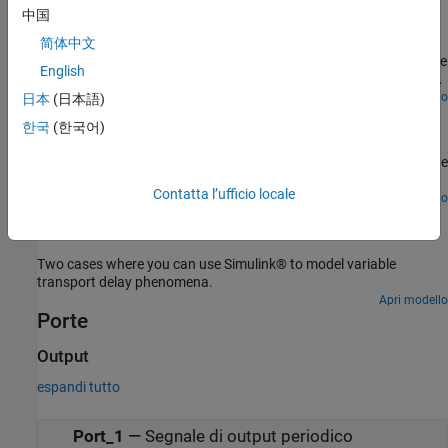
中国
Combine Stateflow® and Simulink® capabilities to model hybrid
systems. This type of modeling is particularly useful for systems
简体中文
that have numerous possible operational modes based on discrete
English
events. Traditional signal flow is handled in Simulink while changes
in control configuration are implemented in Stateflow. The model
Apri modello
日本
(日本語)
Two Cylinder Model with Load Constraints
described in this example represents a fuel control system for a
한국
(한국어)
gasoline engine. The system is robust in that it detects individual
®
Use Simulink
to model a rigid rod supporting a large mass
sensor failures, and the control system is dynamically reconfigured
interconnecting two hydraulic actuators. This model eliminates the
for uninterrupted operation.
springs as it applies the piston forces directly to the load.
Contatta l’ufficio locale
Apri modello
Simulating Systems with Variable Transport Delay
Phenomena
Two cases where you can use Simulink® to model variable
transport delay phenomena.
Apri modello
Porte
Output
espandi tutto
Port_1
—
Segnale di output periodico