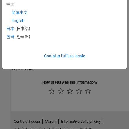
Utilizzare le API per eseguire le nozioni di base della modellazione,
中国
come l'aggiunta, la configurazione e il collegamento dei blocchi
简体中文
Personalizzazione dell’ambiente di Simulink
English
Aggiungere o rimuovere voci dai menu e dalle finestre di dialogo,
modificare le impostazioni di visualizzazione e di salvataggio
日本
(日本語)
automatico
한국
(한국어)
Aggiornamento del modello
Aggiornare i modelli alla versione attuale di Simulink
Contatta l’ufficio locale
Librerie di blocchi
Blocchi che rappresentano equazioni e componenti di
modellazione
How useful was this information?
Centro di fiducia
Marchi
Informativa sulla privacy