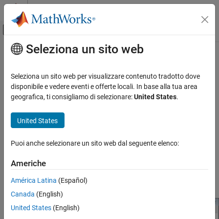
Vai al contenuto
MATLAB Help Center
Attiva/disattiva menu di navigazione off
Seleziona un sito web
Contenuto principale
Pagina iniziale della documentazione
Diagnosi sistematica di errori e
avvisi
Simulink
Seleziona un sito web per visualizzare contenuto tradotto dove
Modellazione
disponibile e vedere eventi e offerte locali. In base alla tua area
Analisi e rimodellazione della progettazione
geografica, ti consigliamo di selezionare:
United States
.
Questo esempio mostra come utilizzare Diagnostic Viewer
Configurazione e visualizzazione della
(Visualizzatore della diagnostica) per identificare e individuare
diagnostica
United States
errori e avvisi di simulazione in modo sistematico.
Simulink
Aprire il modello.
Puoi anche selezionare un sito web dal seguente elenco:
Simulazione
Simulazioni di test e di debug
Se il modello contiene errori relativi alle funzioni di richiamo,
Americhe
Diagnostica
Diagnostic Viewer
si apre e visualizza i seguenti errori nella
América Latina
(Español)
fase
Model Load
.
Diagnosi sistematica di errori e avvisi
Canada
(English)
IN QUESTA PAGINA
United States
(English)
Vedi anche