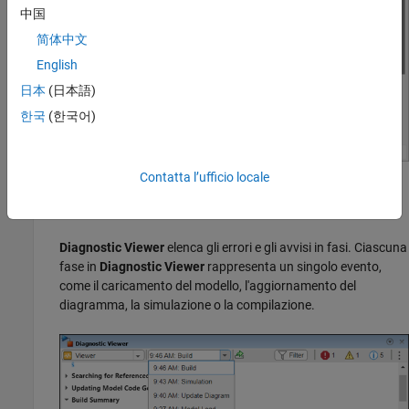
中国
简体中文
English
日本
(日本語)
한국
(한국어)
Contatta l’ufficio locale
Dopo aver corretto eventuali errori di richiamo, simulare il
modello per diagnosticare errori e avvisi di simulazione.
Diagnostic Viewer
elenca gli errori e gli avvisi in fasi. Ciascuna
fase in
Diagnostic Viewer
rappresenta un singolo evento,
come il caricamento del modello, l'aggiornamento del
diagramma, la simulazione o la compilazione.