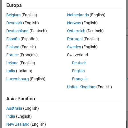
Europa
Belgium
(English)
Netherlands
(English)
Denmark
(English)
Norway
(English)
Deutschland
(Deutsch)
Österreich
(Deutsch)
España
(Español)
Portugal
(English)
Suggerimento
Finland
(English)
Sweden
(English)
Per aprire la finestra del Diagnostic Viewer
(Visualizzatore della diagnostica), nella scheda
Debug
,
France
(Français)
Switzerland
fare clic su
Diagnostics
o sul link Visualizza errori o
Ireland
(English)
Deutsch
avvisi, presente nella parte inferiore della finestra
Italia
(Italiano)
English
®
dell'Editor di Simulink
.
Luxembourg
(English)
Français
United Kingdom
(English)
Nell'Editor di Simulink, nella scheda
Modeling
, selezionare
Model Settings
>
Model Properties
ed esaminare l'errore di
Asia-Pacifico
richiamo.
Australia
(English)
India
(English)
New Zealand
(English)