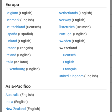
Europa
Inport
Create input port for subsystem or external
input
Belgium
(English)
Netherlands
(English)
Outport
Create output port for subsystem or external
Denmark
(English)
Norway
(English)
output
Deutschland
(Deutsch)
Österreich
(Deutsch)
Signal
Specify desired dimensions, sample time,
España
(Español)
Portugal
(English)
Specification
data type, numeric type, and other attributes
of signal
Finland
(English)
Sweden
(English)
Unit System
Restrict units to specified allowed unit
France
(Français)
Switzerland
Configuration
systems
Ireland
(English)
Deutsch
Unit
Convert units
Italia
(Italiano)
English
Conversion
Luxembourg
(English)
Français
Funzioni
United Kingdom
(English)
Asia-Pacifico
Create custom units database
createCustomDBFromExcel
file from
Microsoft
Excel
Australia
(English)
spreadsheet
India
(English)
Refresh unit database files on
rehashUnitDBs
MATLAB
path
New Zealand
(English)