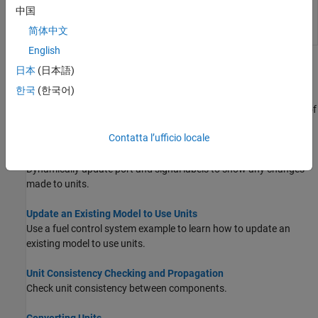
Show built-in units, physical
showunitslist
中国
quantities, and unit systems
简体中文
supported by
Simulink
English
Argomenti
日本
(日本語)
한국
(한국어)
Unit Specification in Simulink Models
Specify physical units as attributes on signals at the boundaries of
model components.
Contatta l’ufficio locale
Displaying Units
Dynamically update port and signal labels to show any changes
made to units.
Update an Existing Model to Use Units
Use a fuel control system example to learn how to update an
existing model to use units.
Unit Consistency Checking and Propagation
Check unit consistency between components.