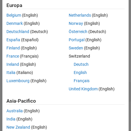
Find parameters which impact a particular block.
Europa
Find blocks which are affected by a particular parameter.
Belgium
(English)
Netherlands
(English)
Denmark
(English)
Norway
(English)
Creation
Deutschland
(Deutsch)
Österreich
(Deutsch)
creates an
=parameterDependence(
)
pd
slicerObj
España
(Español)
Portugal
(English)
object for the model used to
SLSlicerAPI.ParameterDependence
Finland
(English)
Sweden
(English)
construct
.
slicerObj
France
(Français)
Switzerland
Properties
Ireland
(English)
Deutsch
Italia
(Italiano)
English
expand all
Luxembourg
(English)
Français
—
Slicer object for model
slicerObj
United Kingdom
(English)
object
SLSlicerAPI.SLSlicer
Asia-Pacifico
Methods
Australia
(English)
India
(English)
expand all
New Zealand
(English)