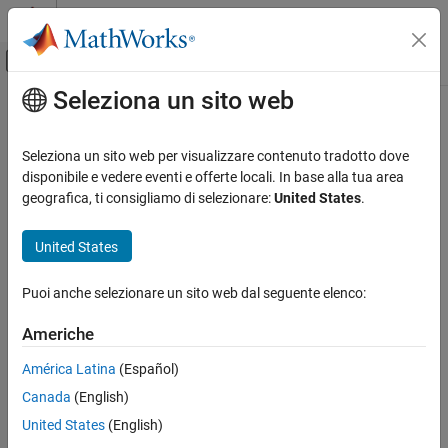
Vai al contenuto
MATLAB Help Center
Attiva/disattiva menu di navigazione off
Seleziona un sito web
Contenuto principale
Pagina iniziale della documentazione
SLSlicerAPI.ParameterDependence
Class
Verification, Validation, and Test
Seleziona un sito web per visualizzare contenuto tradotto dove
disponibile e vedere eventi e offerte locali. In base alla tua area
Simulink Check
geografica, ti consigliamo di selezionare:
United States
.
Namespace:
SLSlicerAPI
Model Simplification with Dependency
Analysis
United States
Class to determine the impact of parameters on a
Simulink
Model
SLSlicerAPI.ParameterDependence Class
Since R2021b
expand all in page
ON THIS PAGE
Puoi anche selezionare un sito web dal seguente elenco:
Description
Description
Americhe
Creation
The
class displays the
SLSlicerAPI.ParameterDependence
Properties
América Latina
(Español)
dependency between parameters and the model from the
®
Methods
MATLAB
command line. You can use
Canada
(English)
class to:
Version History
SLSlicerAPI.ParameterDependence
United States
(English)
See Also