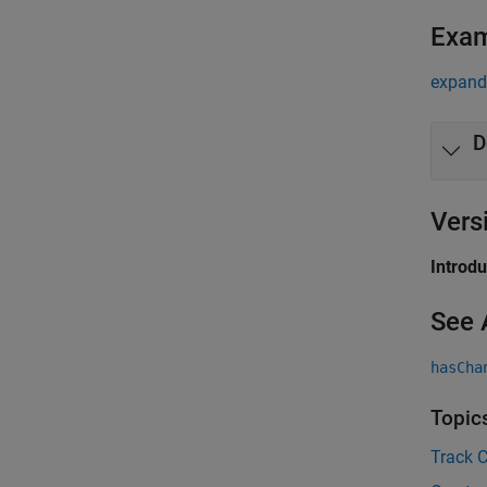
Exa
expand 
D
Vers
Introd
See 
hasCha
Topic
Track 