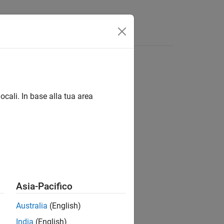
Answers
ocali. In base alla tua area
Asia-Pacifico
Australia
(English)
India
(English)
tion for the link
.