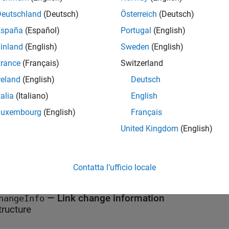
= getChangeInformation(
)
nfo
myLink
Deutschland
(Deutsch)
Österreich
(Deutsch)
e
España
(Español)
Portugal
(English)
inland
(English)
Sweden
(English)
t Arguments
rance
(Français)
Switzerland
all
reland
(English)
Deutsch
talia
(Italiano)
English
—
Link for which to get change information
yLink
object
lreq.Link
Luxembourg
(English)
Français
United Kingdom
(English)
ut Arguments
Contatta l’ufficio locale
all
— Link change information
hangeInfo
tructure