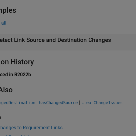
mples
all
etect Link Source and Destination Changes
ion History
uced in R2022b
Also
|
|
ngedDestination
hasChangedSource
clearChangeIssues
s
Changes to Requirement Links