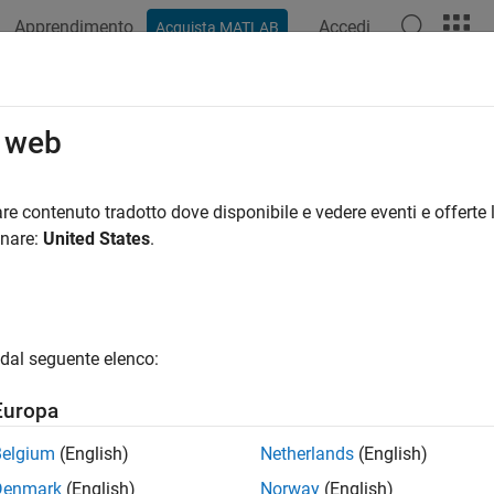
Apprendimento
Accedi
Acquista MATLAB
azione
Esempi
Funzioni
Blocchi
App
Videos
ChangeInformation
o web
slreq.Link
re contenuto tradotto dove disponibile e vedere eventi e offerte l
pace:
slreq
onare:
United States
.
k change information
R2022b
all in page
dal seguente elenco:
ax
Europa
Info = getChangeInformation(myLink)
ription
Belgium
(English)
Netherlands
(English)
Denmark
(English)
Norway
(English)
returns the change informa