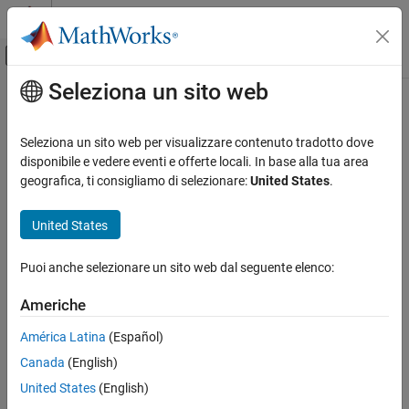
Vai al contenuto
MATLAB Help Center
Attiva/disattiva menu di navigazione off
Seleziona un sito web
Contenuto principale
Pagina iniziale della documentazione
sltest.testmanager.moveTests
Verifica, convalida e test
Seleziona un sito web per visualizzare contenuto tradotto dove
Move test cases or test suites to a new location
disponibile e vedere eventi e offerte locali. In base alla tua area
Simulink Test
geografica, ti consigliamo di selezionare:
United States
.
Test Scripts
collapse all in page
Syntax
United States
sltest.testmanager.moveTests
ON THIS PAGE
objArray =
Puoi anche selezionare un sito web dal seguente elenco:
sltest.testmanager.moveTests(srcObjArray,targetObj)
Syntax
sltest.testmanager.moveTests(tcToMove,targetTC)
Description
Americhe
Description
Examples
América Latina
(Español)
Input Arguments
=
objArray
Output Arguments
Canada
(English)
moves
sltest.testmanager.moveTests(
,
)
srcObjArray
targetObj
test cases or test suites to another test file or test suite.
Version History
United States
(English)
See Also