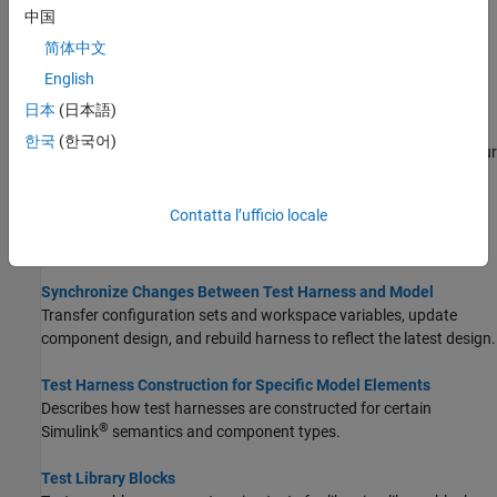
中国
Creazione di un test harness
简体中文
Utilizzare un test harness per isolare il componente sottoposto a
English
test.
日本
(日本語)
Create or Import Test Harnesses and Select Properties
한국
(한국어)
Create, import, and customize test harness configurations for your
model and subsystem.
Contatta l’ufficio locale
Manage Test Harnesses
Open, close, convert, delete, and export test harnesses.
Synchronize Changes Between Test Harness and Model
Transfer configuration sets and workspace variables, update
component design, and rebuild harness to reflect the latest design.
Test Harness Construction for Specific Model Elements
Describes how test harnesses are constructed for certain
®
Simulink
semantics and component types.
Test Library Blocks