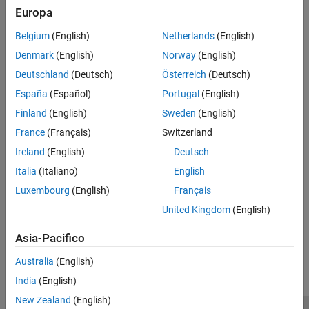
Programmatic Use
Europa
Belgium
(English)
Netherlands
(English)
Parameter:
Type:
Denmark
(English)
Norway
(English)
Values:
default
Deutschland
(Deutsch)
Österreich
(Deutsch)
Default:
default
España
(Español)
Portugal
(English)
Version History
Finland
(English)
Sweden
(English)
France
(Français)
Switzerland
Introduced in R2019a
Ireland
(English)
Deutsch
See Also
Italia
(Italiano)
English
Luxembourg
(English)
Français
Hardware Implementation Pane
United Kingdom
(English)
How useful was this information?
Asia-Pacifico
Australia
(English)
India
(English)
New Zealand
(English)