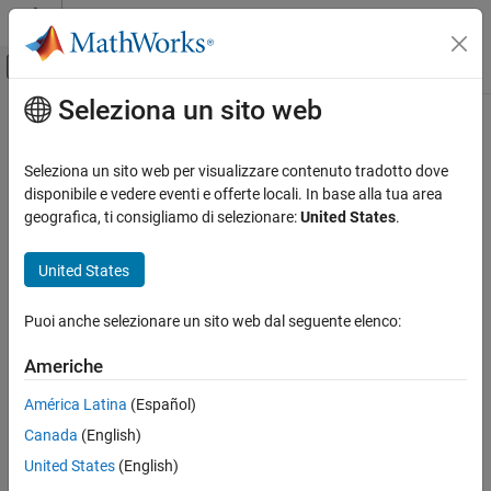
Vai al contenuto
MATLAB Help Center
Attiva/disattiva menu di navigazione off
Seleziona un sito web
Contenuto principale
Pagina iniziale della documentazione
Seed Value
FPGA, ASIC, and SoC Development
Seleziona un sito web per visualizzare contenuto tradotto dove
Random number generator seed
disponibile e vedere eventi e offerte locali. In base alla tua area
SoC Blockset
geografica, ti consigliamo di selezionare:
United States
.
System on Chip (SoC)
Model Configuration Pane:
Simulation settings
United States
Seed Value
Description
ON THIS PAGE
Puoi anche selezionare un sito web dal seguente elenco:
Random number generator seed for the simulation of task
Description
duration deviation of the
Task Manager
block.
Settings
Americhe
Programmatic Use
Settings
América Latina
(Español)
Version History
See Also
Canada
(English)
default
Default value is
.
default
United States
(English)