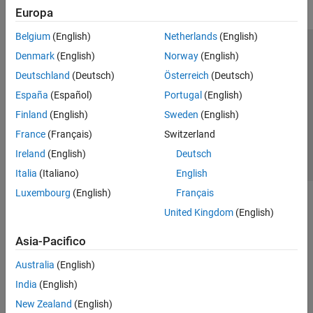
Europa
Belgium
(English)
Netherlands
(English)
Centro di fiducia
Marchi
Informativa sulla privacy
Denmark
(English)
Norway
(English)
Antipirateria
Stato dell'applicazione
Contatti
Deutschland
(Deutsch)
Österreich
(Deutsch)
© 1994-2026 The MathWorks, Inc.
España
(Español)
Portugal
(English)
Finland
(English)
Sweden
(English)
Seleziona u
Italia
France
(Français)
Switzerland
Ireland
(English)
Deutsch
Italia
(Italiano)
English
Luxembourg
(English)
Français
United Kingdom
(English)
Asia-Pacifico
Australia
(English)
India
(English)
New Zealand
(English)