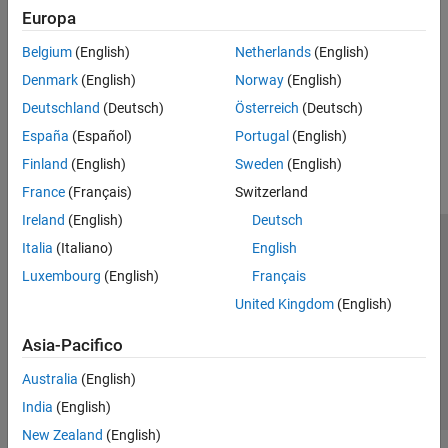
Overview of the Artifacts in the IEC Certification Kit
(IEC
Europa
Certification Kit)
The
IEC Certification Kit
includes certification and qualification
Belgium
(English)
Netherlands
(English)
evidence, templates, test cases, and test procedures.
Denmark
(English)
Norway
(English)
Deutschland
(Deutsch)
Österreich
(Deutsch)
How useful was this information?
España
(Español)
Portugal
(English)
Finland
(English)
Sweden
(English)
France
(Français)
Switzerland
Ireland
(English)
Deutsch
Italia
(Italiano)
English
Centro di fiducia
Marchi
Informativa sulla privacy
Luxembourg
(English)
Français
Antipirateria
Stato dell'applicazione
Contatti
United Kingdom
(English)
© 1994-2026 The MathWorks, Inc.
Asia-Pacifico
Seleziona u
Italia
Australia
(English)
India
(English)
New Zealand
(English)