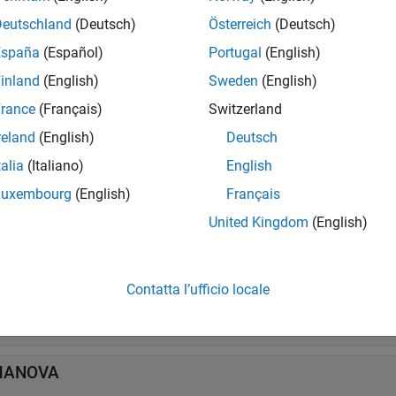
 tutto
Deutschland
(Deutsch)
Österreich
(Deutsch)
odellazione a misure ripetute utilizzando l'oggetto
España
(Español)
Portugal
(English)
R
inland
(English)
Sweden
(English)
secuzione della MANOVA utilizzando l'oggetto
rance
(Français)
Switzerland
mano
reland
(English)
Deutsch
secuzione della MANOVA senza utilizzo dell'oggetto
talia
(Italiano)
English
Luxembourg
(English)
Français
United Kingdom
(English)
tti
 tutto
Contatta l’ufficio locale
isure ripetute
MANOVA