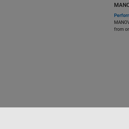
MAN
Perfor
MANOVA 
from on