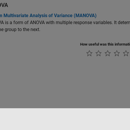
OVA
m Multivariate Analysis of Variance (MANOVA)
is a form of ANOVA with multiple response variables. It determi
e group to the next.
How useful was this informat