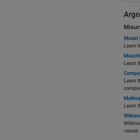
Argo
Misur
Model 
Learn 
Mauchly
Learn t
Compou
Learn t
compou
Multiv
Learn t
Wilkin
Wilkins
values.