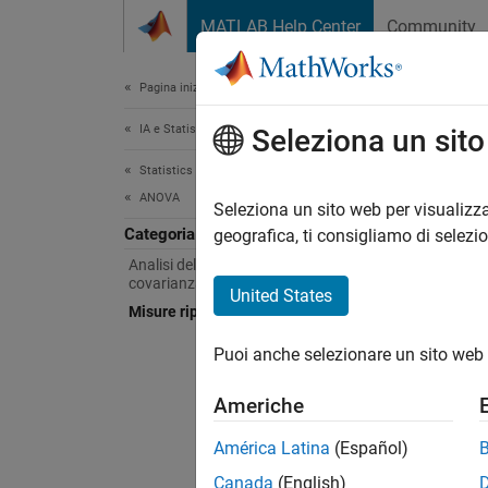
Vai al contenuto
MATLAB Help Center
Community
Document
Pagina iniziale della documentazione
IA e Statistica
Mis
Seleziona un sit
Statistics and Machine Learning Toolbox
ANOVA
Analisi
Seleziona un sito web per visualizza
Categoria
I model
geografica, ti consigliamo di selezi
della v
Analisi della varianza e della
covarianza
statist
United States
Misure ripetute e MANOVA
longitu
Machine
Puoi anche selezionare un sito web 
eseguir
(ANCOVA
Americhe
Funz
América Latina
(Español)
Canada
(English)