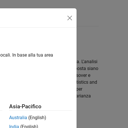
isposte
li per dati con risposte multiple
ocali. In base alla tua area
ioni presentano più variabili di risposta. L'analisi
determinare se i vettori dei dati di risposta siano
omunemente utilizzati negli studi crossover e
zioni effettuate in momenti diversi. Statistics and
 a misure ripetute, comprese funzioni per
lla varianza (ANOVA), analisi della covarianza
Asia-Pacifico
Australia
(English)
India
(English)