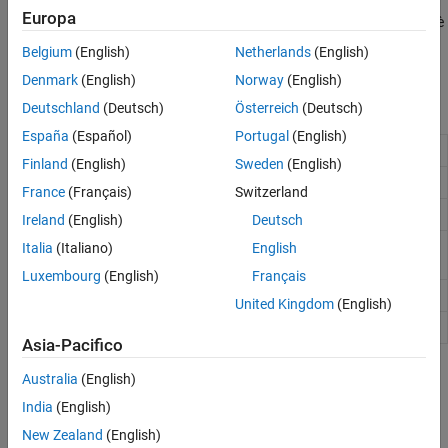
questi calcoli, stima il parametro di interesse per l'intero campione
Europa
di dati. Se si dispone di una licenza Parallel Computing Toolbox™, è
possibile utilizzare il calcolo parallelo per velocizzare i calcoli di
Belgium
(English)
Netherlands
(English)
ricampionamento.
Denmark
(English)
Norway
(English)
Funzioni
Deutschland
(Deutsch)
Österreich
(Deutsch)
España
(Español)
Portugal
(English)
Bootstrap confidence interval
bootci
Finland
(English)
Sweden
(English)
Bootstrap sampling
bootstrp
France
(Français)
Switzerland
Estimate loss using cross-validation
crossval
Ireland
(English)
Deutsch
Randomly sample from data, with or without
datasample
Italia
(Italiano)
English
replacement
Luxembourg
(English)
Français
Jackknife sampling
jackknife
United Kingdom
(English)
Random sample
randsample
Asia-Pacifico
Argomenti
Australia
(English)
India
(English)
Resampling Statistics
Use bootstrap and jackknife methods to measure the uncertainty
New Zealand
(English)