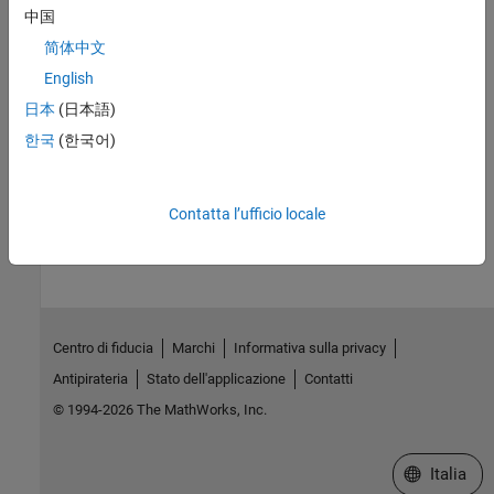
in the estimated parameters and statistics.
中国
简体中文
Implement Cross-Validation Using Parallel Computing
Speed up cross-validation using parallel computing.
English
日本
(日本語)
Implement Bootstrap Using Parallel Computing
한국
(한국어)
Speed up the bootstrap using parallel computing.
How useful was this information?
Contatta l’ufficio locale
Centro di fiducia
Marchi
Informativa sulla privacy
Antipirateria
Stato dell'applicazione
Contatti
© 1994-2026 The MathWorks, Inc.
Seleziona u
Italia