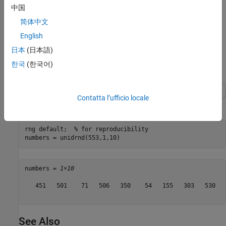
中国
简体中文
English
日本
(日本語)
한국
(한국어)
Generate Discrete Uniform Random Numbers
Contatta l’ufficio locale
Pick a random sample of 10 from a list of 553 items.
rng 
default
;  
% for reproducibility
numbers = unidrnd(553,1,10)
numbers = 
1×10
   451   501    71   506   350    54   155   303   530   5
See Also