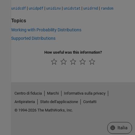
|
|
|
|
|
unidcdf
unidpdf
unidinv
unidstat
unidrnd
random
Topics
Working with Probability Distributions
Supported Distributions
How useful was this information?
Centro di fiducia
Marchi
Informativa sulla privacy
Antipirateria
Stato dell'applicazione
Contatti
© 1994-2026 The MathWorks, Inc.
Seleziona u
Italia