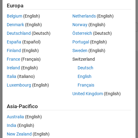
Europa
Examples
Plot a Discrete Uniform Distribution cdf
Belgium
(English)
Netherlands
(English)
Denmark
(English)
Norway
(English)
Deutschland
(Deutsch)
Österreich
(Deutsch)
As for all discrete distributions, the cdf is a step function. The plot
shows the discrete uniform cdf for
N
= 10.
España
(Español)
Portugal
(English)
Finland
(English)
Sweden
(English)
x = 0:10;

France
(Français)
Switzerland
y = unidcdf(x,10);

figure;

Ireland
(English)
Deutsch
stairs(x,y)

Italia
(Italiano)
English
h = gca;

h.XLim = [0 11];
Luxembourg
(English)
Français
United Kingdom
(English)
Asia-Pacifico
Australia
(English)
India
(English)
New Zealand
(English)