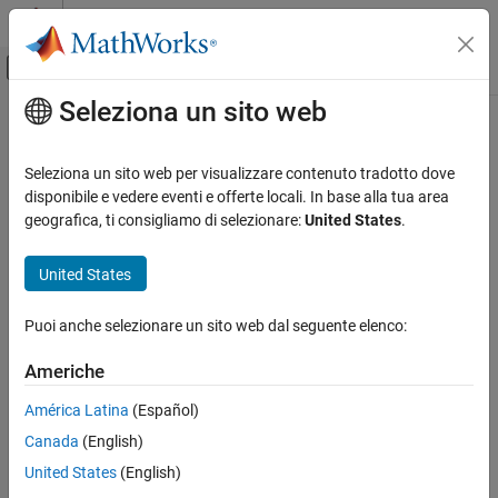
Vai al contenuto
MATLAB Help Center
Attiva/disattiva menu di navigazione off
Seleziona un sito web
Contenuto principale
Pagina iniziale della documentazione
Uniform Distribution (Discrete)
IA e Statistica
Seleziona un sito web per visualizzare contenuto tradotto dove
Definition
disponibile e vedere eventi e offerte locali. In base alla tua area
Statistics and Machine Learning Toolbox
geografica, ti consigliamo di selezionare:
United States
.
The discrete uniform pdf is
Probability Distributions and Hypothesis Tests
Univariate Discrete Distributions
United States
y
=
f
(
x
|
N
)
=
1
N
I
(
0
,
....
,
N
)
(
x
)
Uniform Distribution (Discrete)
where the indicator function
Puoi anche selezionare un sito web dal seguente elenco:
ON THIS PAGE
I
(
0
,
...
,
N
)
(
x
)
Definition
ensures that
x
only adopts integer values in the range [0,
N
].
Americhe
Background
América Latina
(Español)
Background
Examples
Canada
(English)
See Also
The discrete uniform distribution is a simple distribution that puts
United States
(English)
equal weight on the integers from one to
N
.