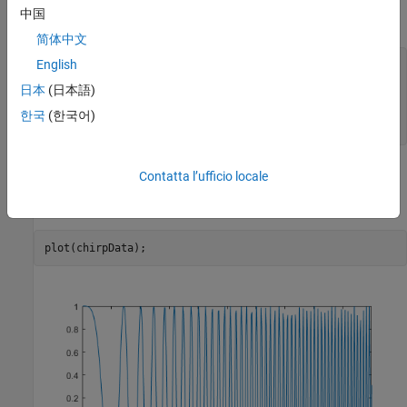
中国
continuo e avvolgente.
简体中文
English
chirpData = (step(hchirp))';

evenFlag = mod(minute(datetime(
'now'
日本
(日本語)
if
 evenFlag

한국
(한국어)
end
Tracciare il segnale Chirp
Contatta l’ufficio locale
Utilizzare
per tracciare il segnale chirp.
plot