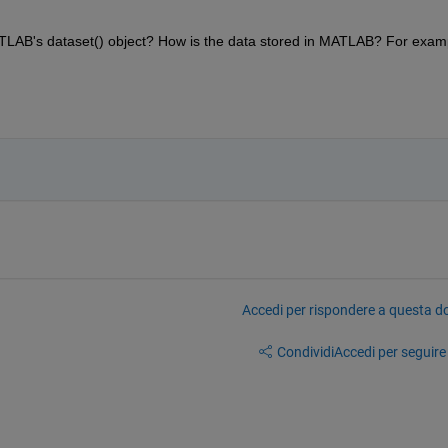
AB's dataset() object? How is the data stored in MATLAB? For examp
Accedi per rispondere a questa 
Condividi
Accedi per seguire l