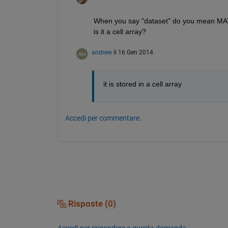
When you say "dataset" do you mean MATL
is it a cell array?
andrew
il 16 Gen 2014
it is stored in a cell array
Accedi per commentare.
Risposte (0)
Accedi per rispondere a questa domanda.