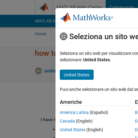
Vai al contenuto
MATLAB Help Center
Community
MATLAB Answers
File Exchange
Cody
AI Cha
Home
Poni una domanda
Risposta
Nav
Seleziona un sito w
how to get data from location
Seleziona un sito web per visualizzare con
selezionare:
United States
.
Aggiorn
andrew
16 Gen 2014
0 Risposte
United States
Puoi anche selezionare un sito web dal s
Americhe
E
América Latina
(Español)
B
I have the following dataset
Canada
(English)
D
Loc||Quad|| value
United States
(English)
D
1 
|a
| 1