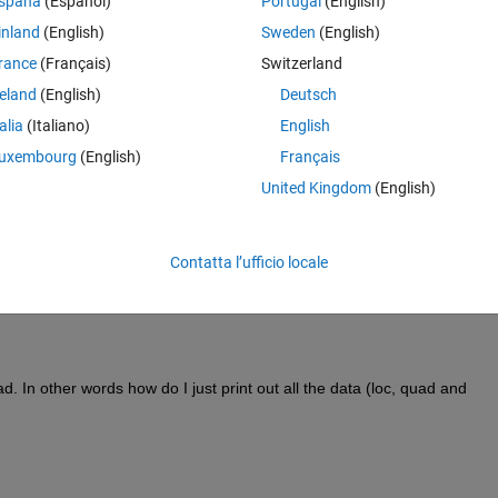
spaña
(Español)
Portugal
(English)
inland
(English)
Sweden
(English)
rance
(Français)
Switzerland
reland
(English)
Deutsch
talia
(Italiano)
English
uxembourg
(English)
Français
United Kingdom
(English)
Contatta l’ufficio locale
. In other words how do I just print out all the data (loc, quad and 