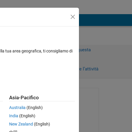
Accedi per rispondere a questa
lla tua area geografica, ti consigliamo di
domanda.
Condividi
Accedi per seguire l’attività
Richiesto:
Asia-Pacifico
andrew
Australia
(English)
il 16 Gen 2014
India
(English)
Commentato:
New Zealand
(English)
andrew