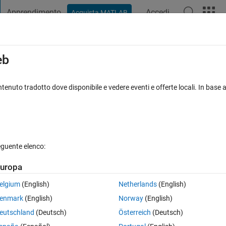
Apprendimento
Accedi
Acquista MATLAB
t Playground
Discussioni
Concorsi
Blog
Pubblica
Altro
iga
FAQ su MATLAB
Altro
eb
?
tenuto tradotto dove disponibile e vedere eventi e offerte locali. In base a
ato 16 Gen 2014
4 Visualizzazioni (30 giorni)
eguente elenco:
uropa
0 voti
elgium
(English)
Netherlands
(English)
enmark
(English)
Norway
(English)
eutschland
(Deutsch)
Österreich
(Deutsch)