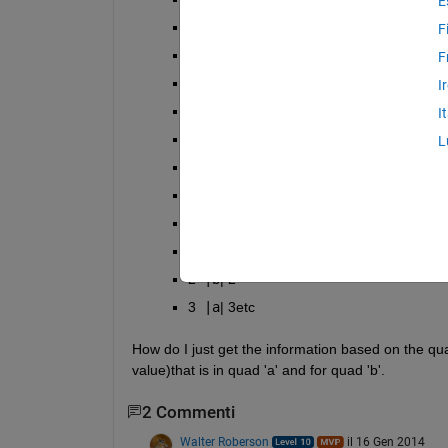
E
2 
|b
| 2
F
3 
|a
| 3
F
4 
|a
| 1
I
5 
|b
| 2
I
6 
|a
| 2
L
7 
|a
| 9
8 
|b
| 11
9 
|a
| 10
10 
|a
| 12
2 
|b
| 2
3 
|a
| 3etc
How do I just get the information based on the quad
value)that is in quad 'a' and for quad 'b'.
2 Commenti
Walter Roberson
il 16 Gen 2014