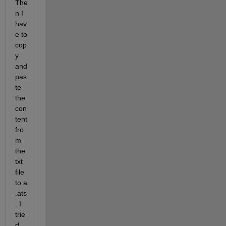
The
n I 
hav
e to 
cop
y 
and 
pas
te 
the 
con
tent 
fro
m 
the 
txt 
file 
to a 
.ats
. I 
trie
d 