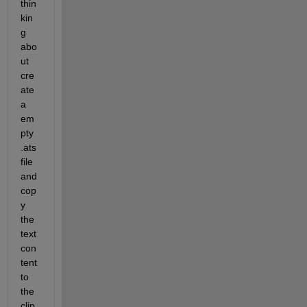
thin
kin
g 
abo
ut 
cre
ate 
a 
em
pty 
.ats 
file 
and 
cop
y 
the 
text 
con
tent 
to 
the 
clip