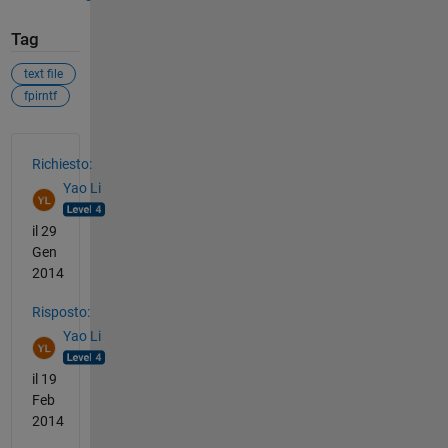
Tag
text file
fpirntf
Vedere anche
Richiesto:
Yao Li
il 29
Gen
2014
Risposto:
Yao Li
il 19
Feb
2014