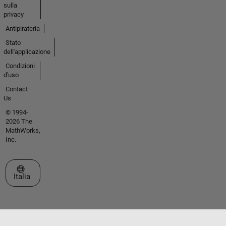
sulla
privacy
Antipirateria
Stato
dell'applicazione
Condizioni
d'uso
Contact
Us
© 1994-
2026 The
MathWorks,
Inc.
Seleziona un sito web
Italia