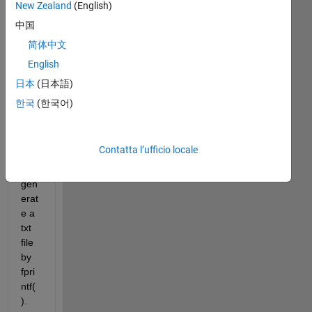
New Zealand
(English)
中国
简体中文
English
日本
(日本語)
Cur
한국
(한국어)
rent
ly, I 
can 
Contatta l’ufficio locale
onl
y 
gen
erat
e a 
txt 
file 
by 
fpri
ntf(
). 