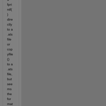
fpri
ntf(
) 
dire
ctly 
to a 
.ats 
file 
or 
cop
yfile
() 
to a 
.ats 
file, 
but 
see
ms 
the 
for
mat 