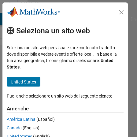
Vai al contenuto
MATLAB
Answers
ATLAB Answers
File Exchange
Cody
AI Chat Playground
Dis
Seleziona un sito web
Seleziona un sito web per visualizzare contenuto tradotto
How to
dove disponibile e vedere eventi e offerte locali. In base alla
tua area geografica, ti consigliamo di selezionare:
United
copy
States
.
text
content
United States
from a
Puoi anche selezionare un sito web dal seguente elenco:
.txt file
to a
Americhe
.ats
América Latina
(Español)
file?
Canada
(English)
United States
(English)