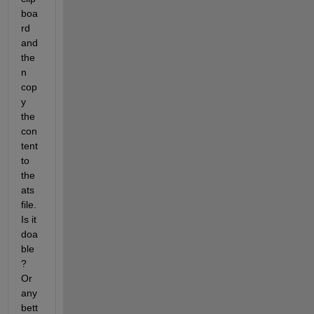
boa
rd 
and 
the
n 
cop
y 
the 
con
tent 
to 
the 
ats 
file. 
Is it 
doa
ble
? 
Or 
any 
bett