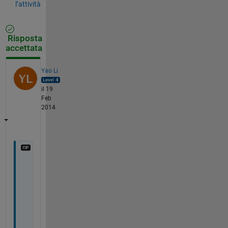
l’attività
Risposta
accettata
Yao Li
il 19
Feb
2014
J
u
s
t 
w
a