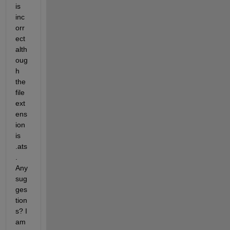
is 
inc
orr
ect 
alth
oug
h 
the 
file 
ext
ens
ion 
is 
.ats
. 
Any 
sug
ges
tion
s? I 
am 