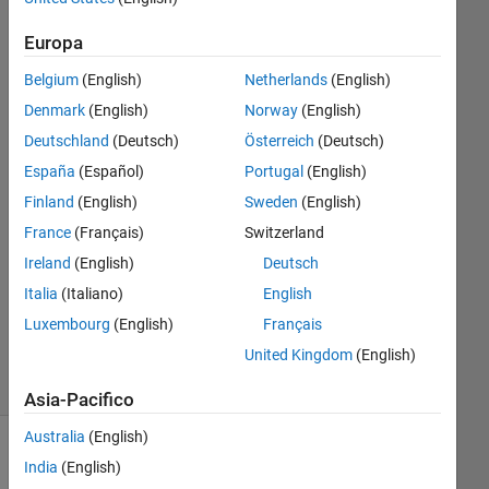
Yao Li
Europa
29 Gen
Belgium
(English)
Netherlands
(English)
2014
Denmark
(English)
Norway
(English)
1
Deutschland
(Deutsch)
Österreich
(Deutsch)
Risposta
España
(Español)
Portugal
(English)
Risposta
Finland
(English)
Sweden
(English)
accettata
France
(Français)
Switzerland
Ireland
(English)
Deutsch
Aggiornato
19 Feb
Italia
(Italiano)
English
2014
Luxembourg
(English)
Français
7
United Kingdom
(English)
Visualizzazioni
(30 giorni)
Asia-Pacifico
Australia
(English)
India
(English)