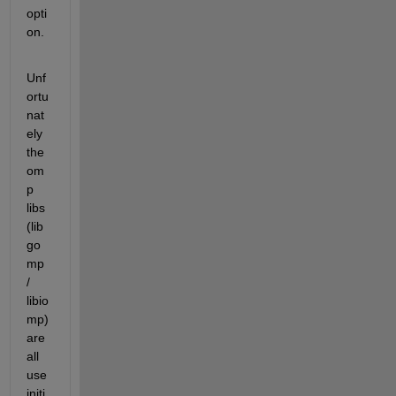
opti
on.
Unf
ortu
nat
ely 
the 
om
p 
libs 
(lib
go
mp 
/ 
libio
mp) 
are 
all 
use 
initi