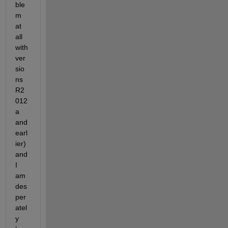
ble
m 
at 
all 
with 
ver
sio
ns 
R2
012
a 
and 
earl
ier) 
and 
I 
am 
des
per
atel
y 