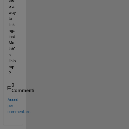
ther
e a 
way 
to 
link 
aga
inst 
Mat
lab'
s 
libio
mp
?
0
Commenti
Accedi
per
commentare.