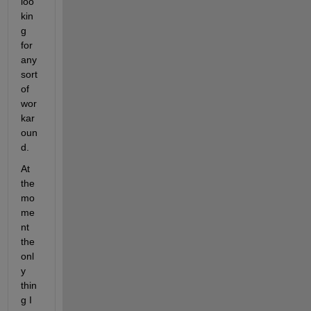
loo
kin
g 
for 
any 
sort 
of 
wor
kar
oun
d.
At 
the 
mo
me
nt 
the 
onl
y 
thin
g I 