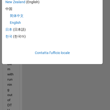
New Zealand
(English)
Rec
中国
ent 
简体中文
ver
sio
English
ns 
日本
(日本語)
of 
한국
(한국어)
Mat
lab 
hav
Contatta l’ufficio locale
e a 
pro
ble
m 
with 
run
nin
g 
out 
of 
DT