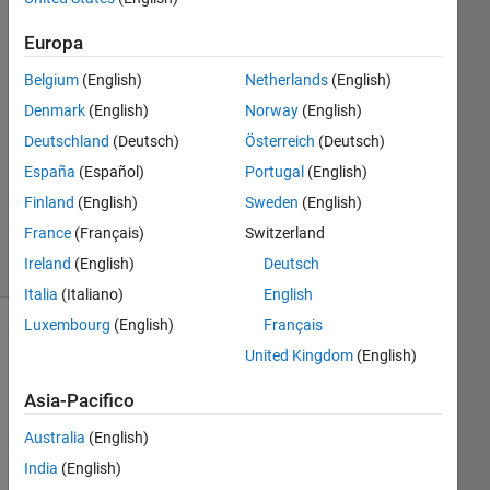
3
Europa
Risposte
Belgium
(English)
Netherlands
(English)
Risposta
Denmark
(English)
Norway
(English)
accettata
Deutschland
(Deutsch)
Österreich
(Deutsch)
Aggiornato
España
(Español)
Portugal
(English)
3 Apr 2020
Finland
(English)
Sweden
(English)
15
France
(Français)
Switzerland
Visualizzazioni
Ireland
(English)
Deutsch
(30 giorni)
Italia
(Italiano)
English
Luxembourg
(English)
Français
United Kingdom
(English)
Asia-Pacifico
Australia
(English)
India
(English)