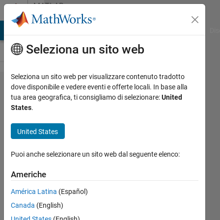
Vai al contenuto
MATLAB
Answers
ATLAB Answers
File Exchange
Cody
AI Chat Playground
Dis
Seleziona un sito web
Seleziona un sito web per visualizzare contenuto tradotto
OpenMP
dove disponibile e vedere eventi e offerte locali. In base alla
tua area geografica, ti consigliamo di selezionare:
United
Mex
States
.
files :
static
United States
TLS
Puoi anche selezionare un sito web dal seguente elenco:
problem
Americhe
Robin
América Latina
(Español)
Canada
(English)
9 Apr
United States
(English)
2014