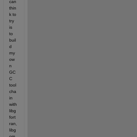
can 
thin
k to 
try 
is 
to 
buil
d 
my 
ow
n 
GC
C 
tool
cha
in 
with 
libg
fort
ran, 
libg
om