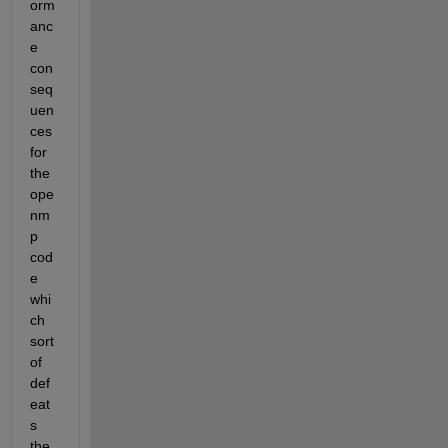
orm
anc
e 
con
seq
uen
ces 
for 
the 
ope
nm
p 
cod
e 
whi
ch 
sort 
of 
def
eat
s 
the 