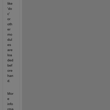
like 
'do
c' 
or 
oth
er 
mo
dul
es 
are 
loa
ded 
bef
ore 
han
d.
Mor
e 
info
rma