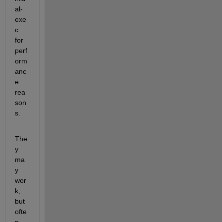
al-
exe
c 
for 
perf
orm
anc
e 
rea
son
s.
The
y 
ma
y 
wor
k, 
but 
ofte