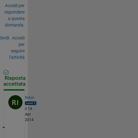
Accedi per
rispondere
a questa
domanda.
ividi
Accedi
per
seguire
l’attività
Risposta
accettata
Robin
il 14
Apr
2014