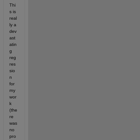
Thi
s is 
real
ly a 
dev
ast
atin
g 
reg
res
sio
n 
for 
my 
wor
k 
(the
re 
was 
no 
pro