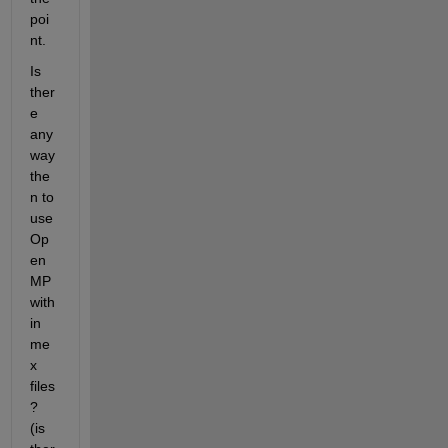
poi
nt.
Is 
ther
e 
any 
way 
the
n to 
use 
Op
en
MP 
with
in 
me
x 
files
? 
(is 