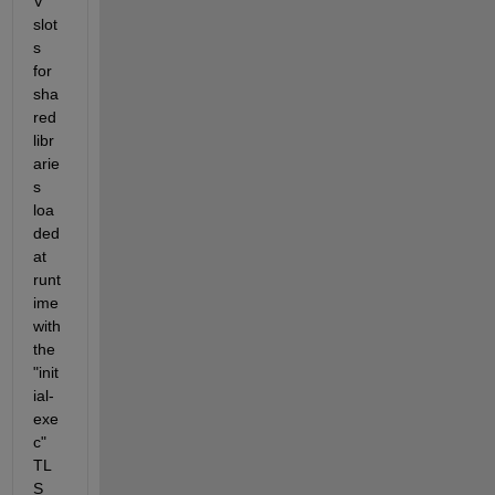
V 
slot
s 
for 
sha
red 
libr
arie
s 
loa
ded 
at 
runt
ime 
with 
the 
"init
ial-
exe
c" 
TL
S 