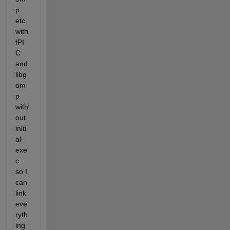
p 
etc. 
with 
fPI
C 
and 
libg
om
p 
with
out 
initi
al-
exe
c... 
so I 
can 
link 
eve
ryth
ing 