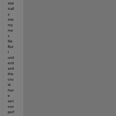
stat
icall
y 
into 
my 
me
x 
file. 
But 
I 
und
erst
and 
this 
cou
ld 
hav
e 
seri
ous 
perf