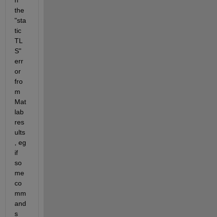
n 
the 
"sta
tic 
TL
S" 
err
or 
fro
m 
Mat
lab 
res
ults
, eg 
if 
so
me 
co
mm
and
s 