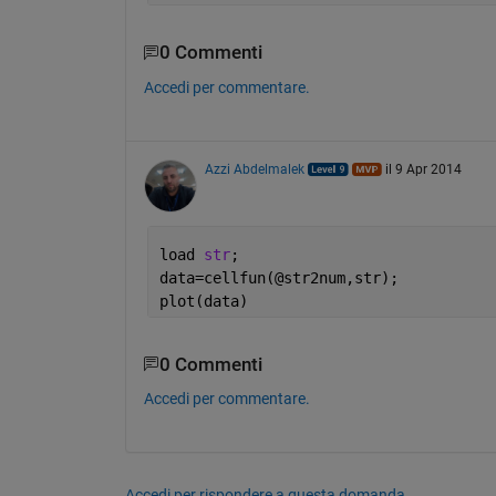
0 Commenti
Accedi per commentare.
Azzi Abdelmalek
il 9 Apr 2014
load 
str
;
data=cellfun(@str2num,str);
plot(data)
0 Commenti
Accedi per commentare.
Accedi per rispondere a questa domanda.