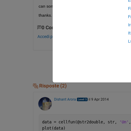
E
can someone explaine me how to plot the elements 
F
thanks.
F
I
0 Commenti
I
Accedi per commentare.
L
Risposte (2)
Dishant Arora
il 9 Apr 2014
data = cellfun(@str2double, str, 
'Un'
,
plot(data)