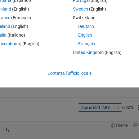
spaña
(Español)
Portugal
(English)
in the cell array as attached.
inland
(English)
Sweden
(English)
rance
(Français)
Switzerland
reland
(English)
Deutsch
talia
(Italiano)
English
uxembourg
(English)
Français
United Kingdom
(English)
Accedi per rispondere a questa 
Contatta l’ufficio locale
Condividi
Accedi per seguire l
0 voti
Apri in MATLAB Online
Theme
 1);