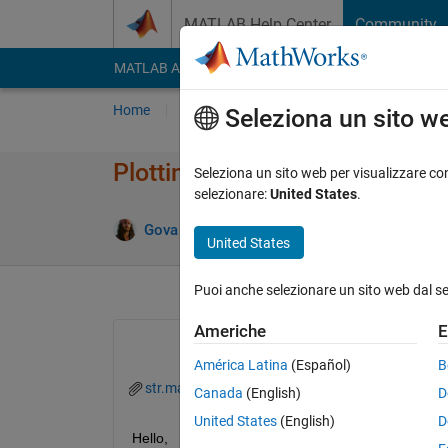
Vai al contenuto
MATLAB Help Center
Community
MATLAB Answers
File Exchange
Cody
AI Cha
Home
Poni una domanda
Risposta
Nav
Seleziona un sito w
Plotting elements in a cell arr
Seleziona un sito web per visualizzare con
selezionare:
United States
.
Aggi
Gova ReDDy
9 Apr 2014
2 Risposte
United States
Puoi anche selezionare un sito web dal s
Americhe
E
América Latina
(Español)
B
str.mat
Canada
(English)
D
United States
(English)
D
Hello,