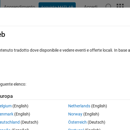
Apprendimento
Accedi
Acquista MATLAB
t Playground
Discussioni
Concorsi
Blog
Pubblica
Altro
iga
FAQ su MATLAB
Altro
eb
ay
tenuto tradotto dove disponibile e vedere eventi e offerte locali. In base a
ornato 9 Apr 2014
12 Visualizzazioni (30 giorni)
eguente elenco:
uropa
0 voti
elgium
(English)
Netherlands
(English)
enmark
(English)
Norway
(English)
eutschland
(Deutsch)
Österreich
(Deutsch)