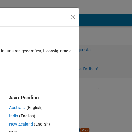
Accedi per rispondere a questa
lla tua area geografica, ti consigliamo di
domanda.
Condividi
Accedi per seguire l’attività
Richiesto:
Asia-Pacifico
Gova ReDDy
Australia
(English)
il 9 Apr 2014
India
(English)
Risposto:
New Zealand
(English)
Azzi Abdelmalek