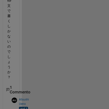
for
文
で
書
く
し
か
な
い
の
で
し
ょ
う
か
？
1
Commento
Atsushi
Ueno