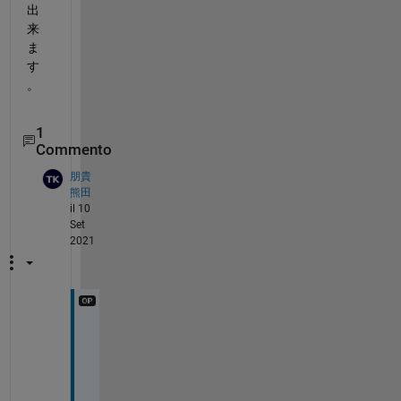
出
来
ま
す
。
1
Commento
朋貴
熊田
il 10
Set
2021
ご
回
答
あ