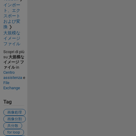
インポー
ト、エク
スポート
および変
換
大規模な
イメージ
ファイル
Scopri di più
su
大規模な
イメージ フ
ァイル
in
Centro
assistenza
e
File
Exchange
Tag
画像処理
画像分割
共分散
for loop