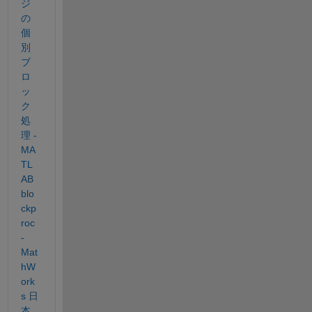
ジ
の
個
別
ブ
ロ
ッ
ク
処
理 - 
MA
TL
AB 
blo
ckp
roc 
- 
Mat
hW
ork
s 日
本