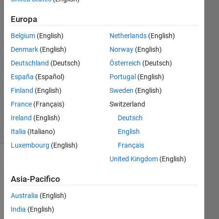
1
Europa
Risposta
Belgium
(English)
Netherlands
(English)
Risposta
Denmark
(English)
Norway
(English)
accettata
Deutschland
(Deutsch)
Österreich
(Deutsch)
Aggiornato
España
(Español)
Portugal
(English)
10 Set
Finland
(English)
Sweden
(English)
2021
France
(Français)
Switzerland
5
Ireland
(English)
Deutsch
Visualizzazioni
(30 giorni)
Italia
(Italiano)
English
Luxembourg
(English)
Français
United Kingdom
(English)
Asia-Pacifico
Australia
(English)
India
(English)