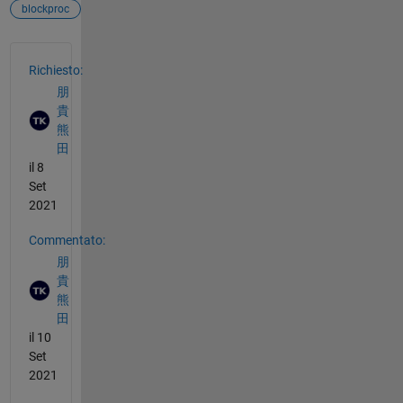
blockproc
Vedere anche
Richiesto:
朋
貴
熊
田
il 8
Set
2021
Commentato:
朋
貴
熊
田
il 10
Set
2021