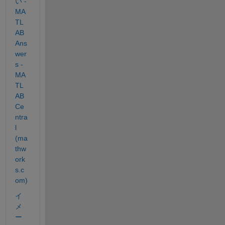
い - 
MA
TL
AB 
Ans
wer
s - 
MA
TL
AB 
Ce
ntra
l 
(ma
thw
ork
s.c
om)
イ
メ
ー