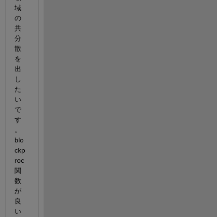
域
の
共
分
散
を
出
し
た
い
で
す
。
blo
ckp
roc
関
数
が
良
い