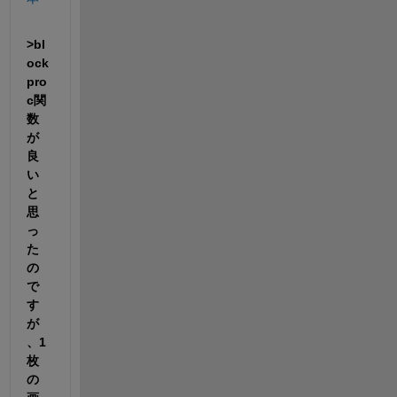
>bl
ock
pro
c関
数
が
良
い
と
思
っ
た
の
で
す
が
、1
枚
の