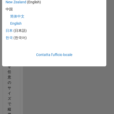
New Zealand
(English)
2つ
中国
の
简体中文
完
English
全
同
日本
(日本語)
一
한국
(한국어)
視
野
の
Contatta l’ufficio locale
画
像
を
任
意
の
サ
イ
ズ
で
縦