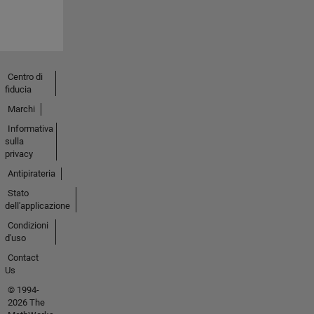
Centro di
fiducia
Marchi
Informativa
sulla
privacy
Antipirateria
Stato
dell'applicazione
Condizioni
d'uso
Contact
Us
© 1994-
2026 The