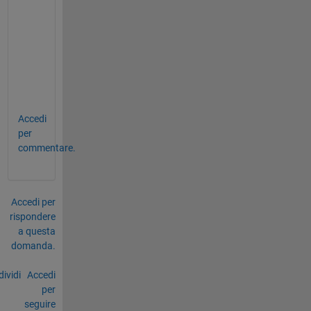
せ
ば
動
き
ま
す
。
Accedi
per
commentare.
Accedi per
rispondere
a questa
domanda.
ividi
Accedi
per
seguire