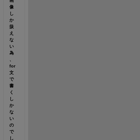
画
像
し
か
扱
え
な
い
為
、
for
文
で
書
く
し
か
な
い
の
で
し