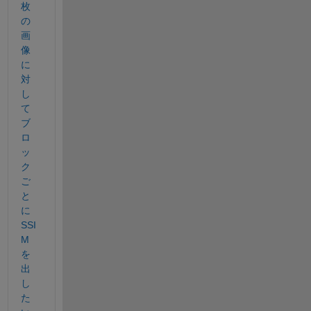
枚
の
画
像
に
対
し
て
ブ
ロ
ッ
ク
ご
と
に
SSI
M
を
出
し
た