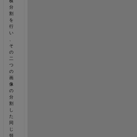
横
分
割
を
行
い
、
そ
の
二
つ
の
画
像
の
分
割
し
た
同
じ
領