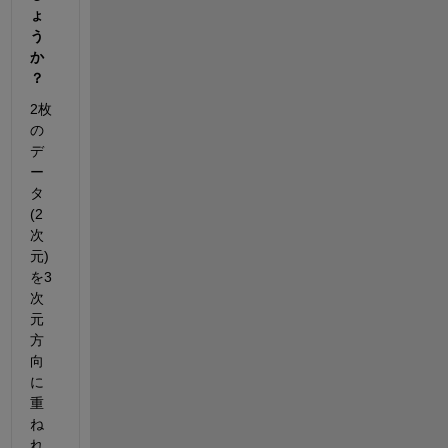
ょ
う
か
？
2枚
の
デ
ー
タ
(2
次
元)
を3
次
元
方
向
に
重
ね
れ