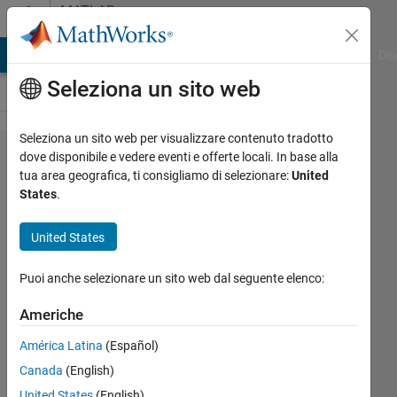
Vai al contenuto
MATLAB
Answers
ATLAB Answers
File Exchange
Cody
AI Chat Playground
Dis
Seleziona un sito web
Seleziona un sito web per visualizzare contenuto tradotto
画像
dove disponibile e vedere eventi e offerte locali. In base alla
tua area geografica, ti consigliamo di selezionare:
United
の分
States
.
割処
理に
United States
つい
Puoi anche selezionare un sito web dal seguente elenco:
て
Americhe
朋貴
América Latina
(Español)
熊田
Canada
(English)
8 Set
United States
(English)
2021