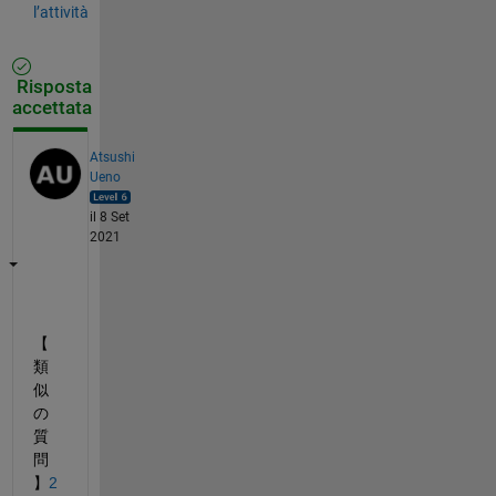
l’attività
Risposta
accettata
Atsushi
Ueno
il 8 Set
2021
【
類
似
の
質
問
】
2