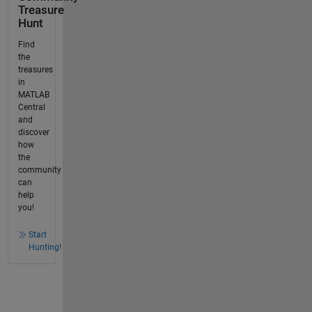
Treasure
Hunt
Find
the
treasures
in
MATLAB
Central
and
discover
how
the
community
can
help
you!
Start
Hunting!