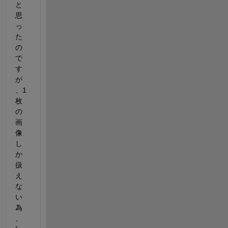
と
思
っ
た
の
で
す
が
、1
枚
の
画
像
し
か
扱
え
な
い
為
、