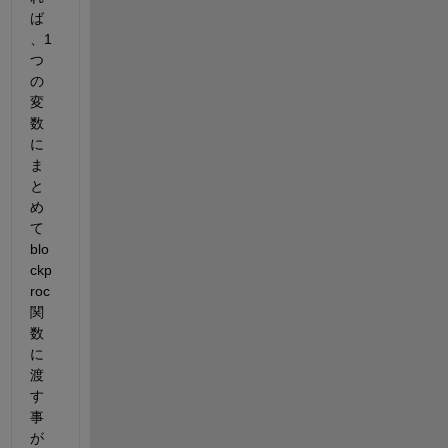
ば
、1
つ
の
変
数
に
ま
と
め
て
blo
ckp
roc
関
数
に
渡
す
事
が