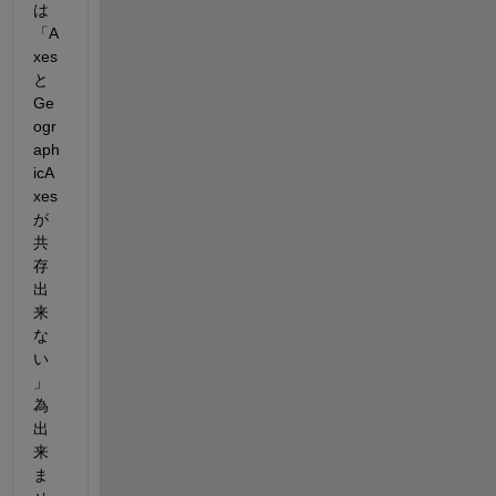
は
「A
xes
と
Ge
ogr
aph
icA
xes
が
共
存
出
来
な
い
」
為
出
来
ま