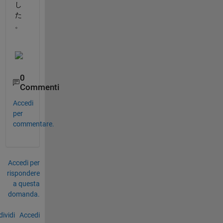
し
た
。
0
Commenti
Accedi
per
commentare.
Accedi per
rispondere
a questa
domanda.
ividi
Accedi