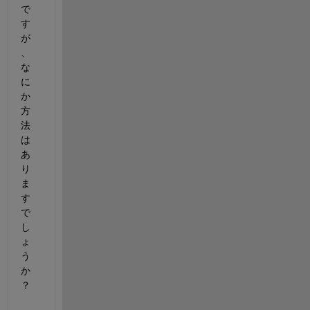
で
す
が
、
な
に
か
方
法
は
あ
り
ま
す
で
し
ょ
う
か
？