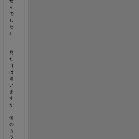
せ
ん
で
し
た
）
見
た
目
は
違
い
ま
す
が
「
値
の
カ
ラ