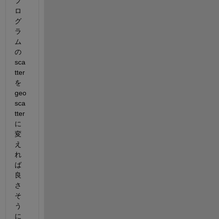
プ
ロ
グ
ラ
ム
の
sca
tter
を
geo
sca
tter
に
変
え
れ
ば
良
さ
そ
う
に