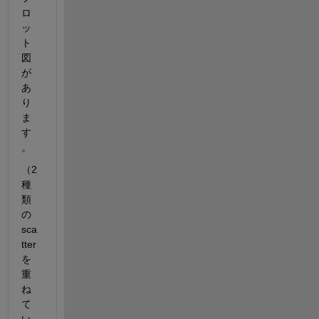
ロ
ッ
ト
図
が
あ
り
ま
す
。
（2
種
類
の
sca
tter
を
重
ね
て