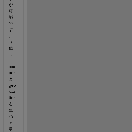
が
可
能
で
す
。
（
但
し
、
sca
tter
と
geo
sca
tter
を
重
ね
る
事