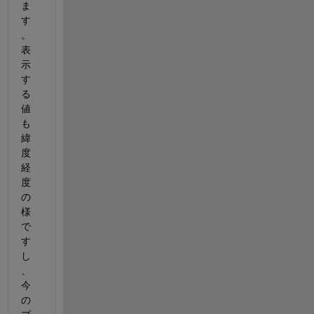
ま
す
。
表
示
す
る
値
も
緯
度
経
度
の
様
で
す
し
、
今
の