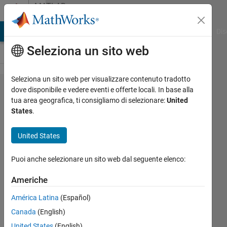
Vai al contenuto
MATLAB
Answers
ATLAB Answers
File Exchange
Cody
AI Chat Playground
Dis
Seleziona un sito web
Seleziona un sito web per visualizzare contenuto tradotto
scatter
dove disponibile e vedere eventi e offerte locali. In base alla
tua area geografica, ti consigliamo di selezionare:
United
に地図
States
.
を重ね
たい
United States
Puoi anche selezionare un sito web dal seguente elenco:
Yu
22 Set
Americhe
2021
América Latina
(Español)
1
Risposta
Canada
(English)
United States
(English)