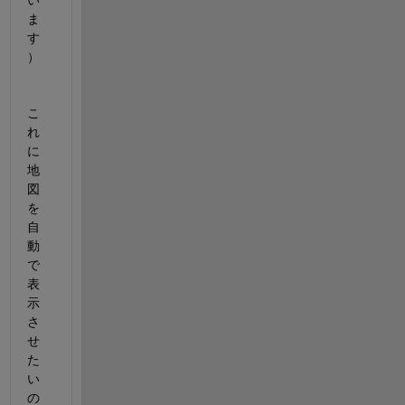
い
ま
す
）
こ
れ
に
地
図
を
自
動
で
表
示
さ
せ
た
い
の