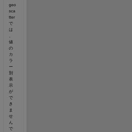
geo
sca
tter
で
は
、
値
の
カ
ラ
ー
別
表
示
が
で
き
ま
せ
ん
で