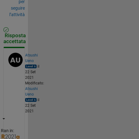
per
seguire
l’attività
Risposta
accettata
Atsushi
Ueno
il
22 Set
2021
Modificato:
Atsushi
Ueno
il
22 Set
2021
Ran in: