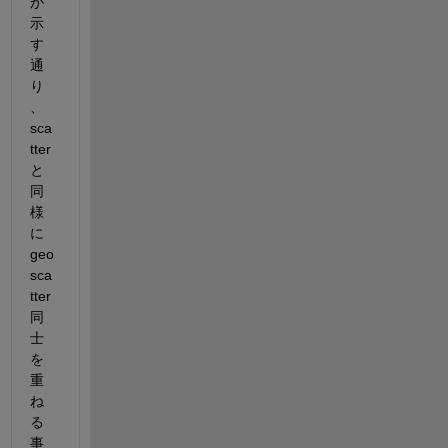
が
示
す
通
り
、
sca
tter
と
同
様
に
geo
sca
tter
同
士
を
重
ね
る
事