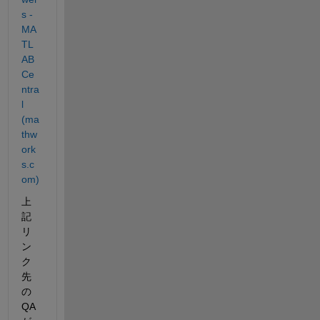
s - 
MA
TL
AB 
Ce
ntra
l 
(ma
thw
ork
s.c
om)
上
記
リ
ン
ク
先
の
QA