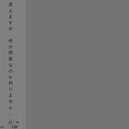
思
え
ま
す
が
、
何
が
問
題
な
の
か
判
り
ま
せ
ん
。
lon = (-170:10:170);
me