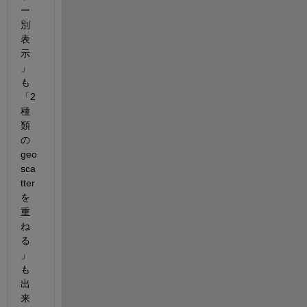
ー
別
表
示
」
も
「2
種
類
の
geo
sca
tter
を
重
ね
る
」
も
出
来