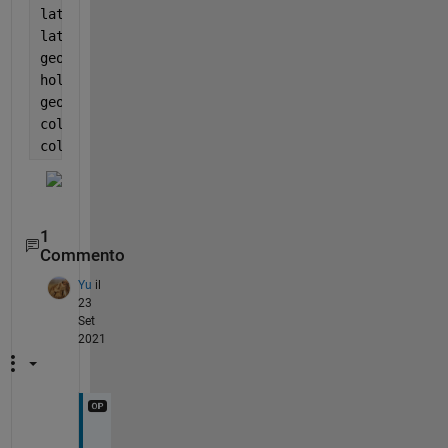
lat1 = 50 * cosd(3*lon);
lat2 = 20 * cosd(3*lon);
geoscatter(lat1,lon,30,
'blue'
,
'filled'
)
hold 
on
geoscatter(lat2,lon,50,cosd(lon),
'filled'
)
colormap 
jet
;
colorbar;
1
Commento
Yu
il
23
Set
2021
仰