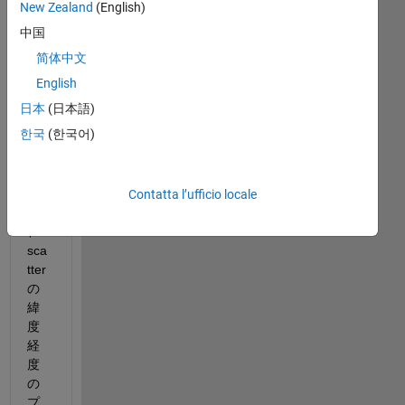
New Zealand
(English)
ち
は
中国
。
简体中文
添
English
付
日本
(日本語)
写
한국
(한국어)
真
の
よ
う
Contatta l’ufficio locale
に
、
sca
tter 
の
緯
度
経
度
の
プ