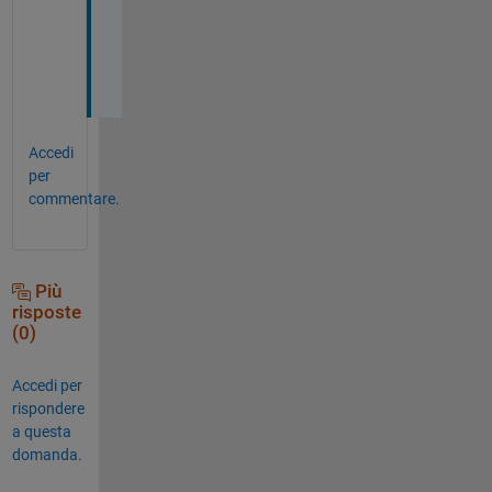
ま
し
た
。
Accedi
per
commentare.
Più
risposte
(0)
Accedi per
rispondere
a questa
domanda.