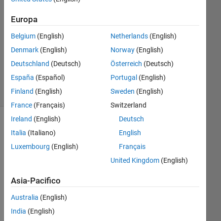
Risposta
accettata
Europa
Belgium
(English)
Netherlands
(English)
Aggiornato
23 Set
Denmark
(English)
Norway
(English)
2021
Deutschland
(Deutsch)
Österreich
(Deutsch)
4
España
(Español)
Portugal
(English)
Visualizzazioni
Finland
(English)
Sweden
(English)
(30 giorni)
France
(Français)
Switzerland
Ireland
(English)
Deutsch
Italia
(Italiano)
English
Luxembourg
(English)
Français
United Kingdom
(English)
Asia-Pacifico
こ
Australia
(English)
ん
India
(English)
に