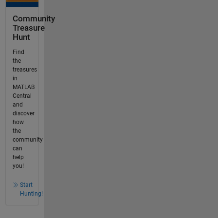
Community
Treasure
Hunt
Find
the
treasures
in
MATLAB
Central
and
discover
how
the
community
can
help
you!
Start
Hunting!