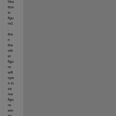
hbu
tton 
in 
figu
re1 
, 
the
n 
the 
oth
er 
figu
re 
will 
ope
n in 
sa
me 
figu
re 
win
do