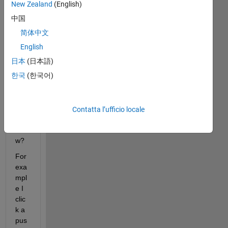
can 
New Zealand
(English)
i 
中国
ope
简体中文
n 
diff
English
ere
日本
(日本語)
nt 
한국
(한국어)
figu
res 
in 
one 
Contatta l’ufficio locale
win
do
w?
For 
exa
mpl
e I 
clic
k a 
pus