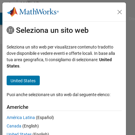
Vai al contenuto
MATLAB
Answers
ATLAB Answers
File Exchange
Cody
AI Chat Playground
Dis
Seleziona un sito web
Seleziona un sito web per visualizzare contenuto tradotto
Gui
dove disponibile e vedere eventi e offerte locali. In base alla
tua area geografica, ti consigliamo di selezionare:
United
Problem
States
.
Onur
United States
Öçalan
7 Set
Puoi anche selezionare un sito web dal seguente elenco:
2011
1
Americhe
Risposta
América Latina
(Español)
Canada
(English)
Aggiornato
6 Ott 2017
United States
(English)