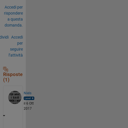
Accedi per
rispondere
a questa
domanda.
ividi
Accedi
per
seguire
l’attività
Risposte
(1)
Niels
il 6 Ott
2017