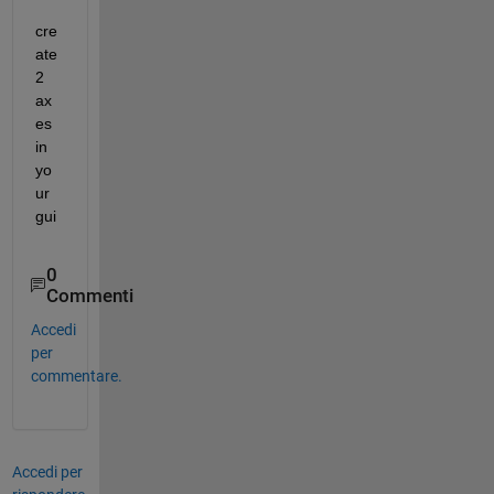
cre
ate 
2 
ax
es 
in 
yo
ur 
gui
0
Commenti
Accedi
per
commentare.
Accedi per