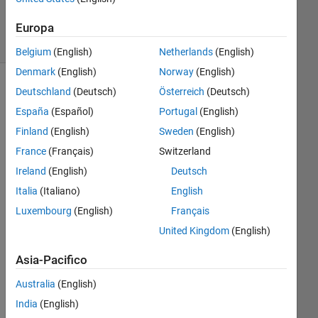
27
Visualizzazioni
Europa
(30 giorni)
Belgium
(English)
Netherlands
(English)
Denmark
(English)
Norway
(English)
Deutschland
(Deutsch)
Österreich
(Deutsch)
España
(Español)
Portugal
(English)
Finland
(English)
Sweden
(English)
France
(Français)
Switzerland
Ireland
(English)
Deutsch
Italia
(Italiano)
English
Hi 
eve
Luxembourg
(English)
Français
ryb
United Kingdom
(English)
ody
,
Asia-Pacifico
Australia
(English)
Ho
India
(English)
w 