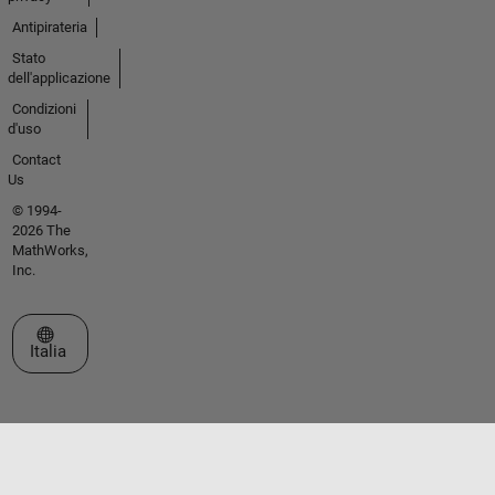
Antipirateria
Stato
dell'applicazione
Condizioni
d'uso
Contact
Us
© 1994-
2026 The
MathWorks,
Inc.
Seleziona un sito web
Italia