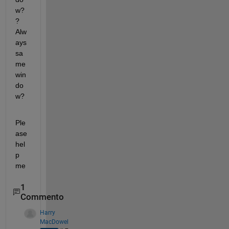
w?
? 
Alw
ays 
sa
me 
win
do
w?
Ple
ase 
hel
p 
me
1
Commento
Harry
MacDowel