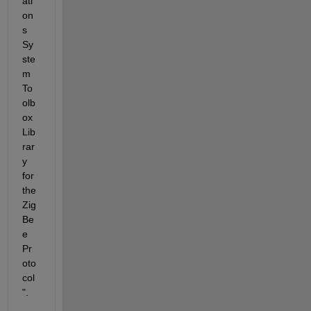
ati
on
s 
Sy
ste
m 
To
olb
ox 
Lib
rar
y 
for 
the 
Zig
Be
e 
Pr
oto
col
".