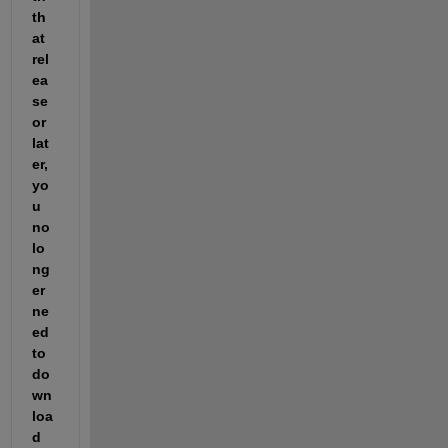
th
at 
rel
ea
se 
or 
lat
er, 
yo
u 
no 
lo
ng
er 
ne
ed 
to 
do
wn
loa
d 