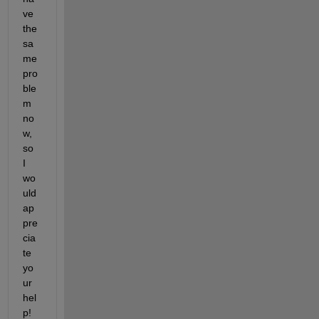
ve 
the 
sa
me 
pro
ble
m 
no
w, 
so 
I 
wo
uld 
ap
pre
cia
te 
yo
ur 
hel
p!