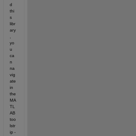
d 
thi
s 
libr
ary
, 
yo
u 
ca
n 
na
vig
ate 
in 
the 
MA
TL
AB 
too
lstr
ip -