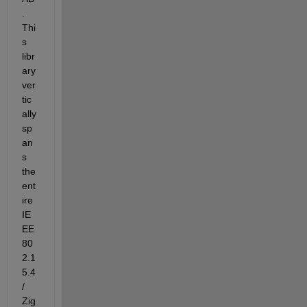
. 
Thi
s 
libr
ary 
ver
tic
ally 
sp
an
s 
the 
ent
ire 
IE
EE 
80
2.1
5.4 
/ 
Zig