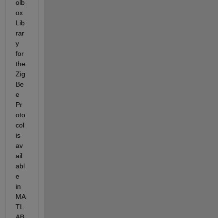
olb
ox 
Lib
rar
y 
for 
the 
Zig
Be
e 
Pr
oto
col 
is 
av
ail
abl
e 
in 
MA
TL
AB