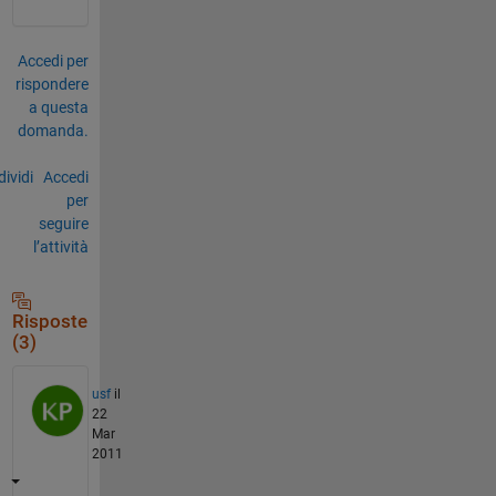
Accedi per
rispondere
a questa
domanda.
ividi
Accedi
per
seguire
l’attività
Risposte
(3)
usf
il
22
Mar
2011