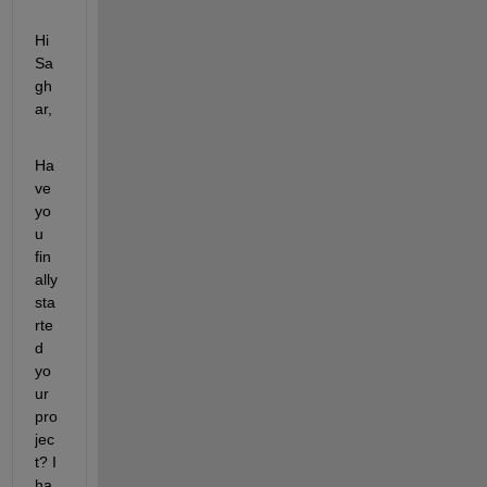
Hi 
Sa
gh
ar,
Ha
ve 
yo
u 
fin
ally 
sta
rte
d 
yo
ur 
pro
jec
t? I 
ha