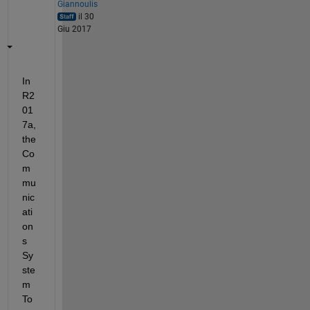
Giannoulis
il 30
Giu 2017
In 
R2
01
7a, 
the 
Co
m
mu
nic
ati
on
s 
Sy
ste
m 
To