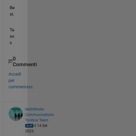
Be
st,
Ta
so
s
0
Commenti
Accedi
per
commentare.
MathWorks
Communications
Toolbox Team
il 14 Set
2023