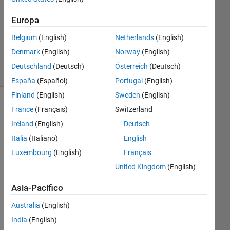
Aggiornato
Europa
14 Set
Belgium
(English)
Netherlands
(English)
2023
30
Denmark
(English)
Norway
(English)
Visualizzazioni
Deutschland
(Deutsch)
Österreich
(Deutsch)
(30 giorni)
España
(Español)
Portugal
(English)
Finland
(English)
Sweden
(English)
France
(Français)
Switzerland
Ireland
(English)
Deutsch
Italia
(Italiano)
English
Luxembourg
(English)
Français
United Kingdom
(English)
Hi, 
Asia-Pacifico
Do 
you 
Australia
(English)
hav
India
(English)
e 