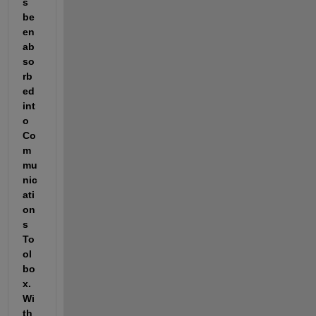
s 
be
en 
ab
so
rb
ed 
int
o 
Co
m
mu
nic
ati
on
s 
To
ol
bo
x.  
Wi
th 