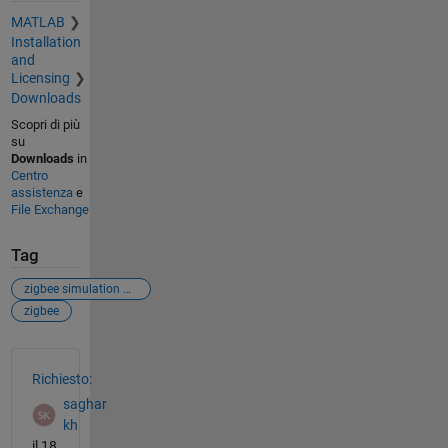
MATLAB
Installation
and
Licensing
Downloads
Scopri di più
su
Downloads
in
Centro
assistenza
e
File Exchange
Tag
zigbee simulation with matlab
zigbee
Vedere anche
Richiesto:
saghar
kh
il 18