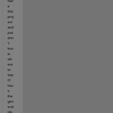
hav
e 
this 
proj
ect 
and 
just 
don
't 
kno
w 
wh
ere 
to 
star
t!I 
hav
e 
the 
gen
eral 
ide