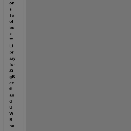
on
s 
To
ol
bo
x
™ 
Li
br
ary 
for 
Zi
gB
ee
® 
an
d 
U
W
B 
ha