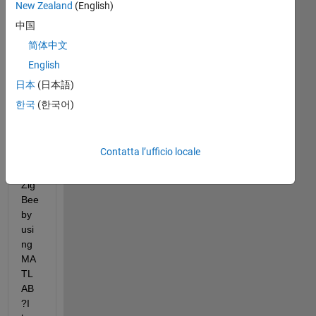
New Zealand
(English)
any 
ide
中国
as 
简体中文
or 
English
sou
rce
日本
(日本語)
s 
한국
(한국어)
abo
ut 
sim
Contatta l’ufficio locale
ulat
ing 
Zig
Bee 
by 
usi
ng 
MA
TL
AB
?I 