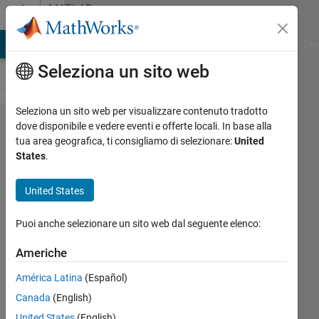
Vai al contenuto
MATLAB
Answers
ATLAB Answers
File Exchange
Cody
AI Chat Playground
Dis
Seleziona un sito web
Seleziona un sito web per visualizzare contenuto tradotto
simulate
dove disponibile e vedere eventi e offerte locali. In base alla
tua area geografica, ti consigliamo di selezionare:
United
zigbee
States
.
with
matlab
United States
Puoi anche selezionare un sito web dal seguente elenco:
saghar
kh
Americhe
18 Feb
2011
América Latina
(Español)
3
Canada
(English)
Risposte
United States
(English)