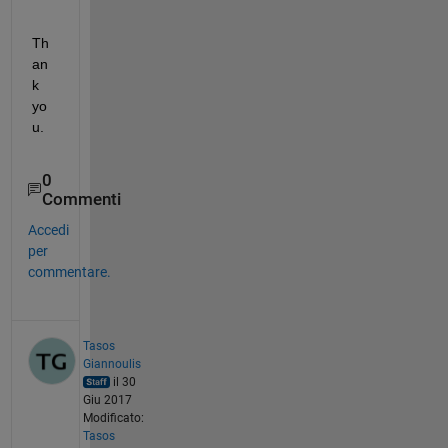
Th
an
k 
yo
u.
0
Commenti
Accedi
per
commentare.
Tasos
Giannoulis
il 30
Giu 2017
Modificato:
Tasos