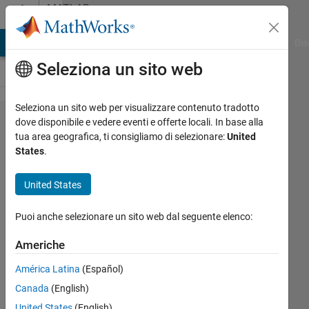
Vai al contenuto
MATLAB
Answers
ATLAB Answers
File Exchange
Cody
AI Chat Playground
Dis
Seleziona un sito web
Seleziona un sito web per visualizzare contenuto tradotto
how do I
dove disponibile e vedere eventi e offerte locali. In base alla
tua area geografica, ti consigliamo di selezionare:
United
code the
States
.
following
functions?
United States
Puoi anche selezionare un sito web dal seguente elenco:
Manah
Bashour
Americhe
1 Nov
2021
América Latina
(Español)
1
Canada
(English)
Risposta
United States
(English)