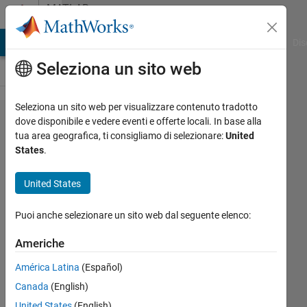
Vai al contenuto
MATLAB
Answers
ATLAB Answers
File Exchange
Cody
AI Chat Playground
Dis
Seleziona un sito web
Seleziona un sito web per visualizzare contenuto tradotto
"atan"
dove disponibile e vedere eventi e offerte locali. In base alla
tua area geografica, ti consigliamo di selezionare:
United
function
States
.
Dharmesh
United States
Nadhe
15 Set
Puoi anche selezionare un sito web dal seguente elenco:
2011
1
Americhe
Risposta
América Latina
(Español)
6
Canada
(English)
Visualizzazioni
(30 giorni)
United States
(English)