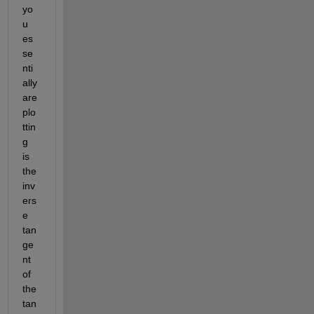
yo
u 
es
se
nti
ally 
are 
plo
ttin
g 
is 
the 
inv
ers
e 
tan
ge
nt 
of 
the 
tan