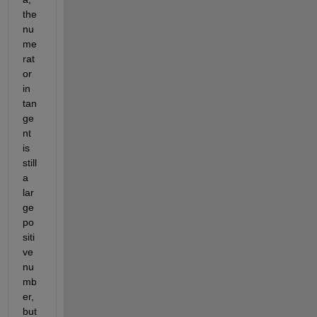
the 
nu
me
rat
or 
in 
tan
ge
nt 
is 
still 
a 
lar
ge 
po
siti
ve 
nu
mb
er, 
but 