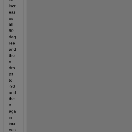
incr
eas
es 
till 
90 
deg
ree 
and 
the
n 
dro
ps 
to 
-90 
and 
the
n 
aga
in 
incr
eas