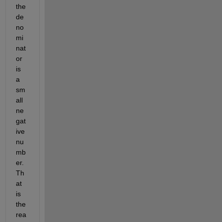
the 
de
no
mi
nat
or 
is 
a 
sm
all 
ne
gat
ive 
nu
mb
er. 
Th
at 
is 
the 
rea