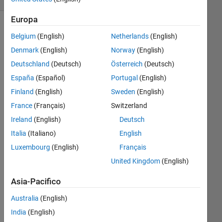
Europa
Belgium
(English)
Netherlands
(English)
Denmark
(English)
Norway
(English)
Deutschland
(Deutsch)
Österreich
(Deutsch)
España
(Español)
Portugal
(English)
Finland
(English)
Sweden
(English)
France
(Français)
Switzerland
Hell
Ireland
(English)
Deutsch
o,m
Italia
(Italiano)
English
yco
de 
Luxembourg
(English)
Français
is 
United Kingdom
(English)
as 
foll
Asia-Pacifico
ows
: 
Australia
(English)
phi
India
(English)
1= 