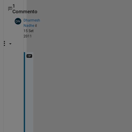
1
Commento
Dharmesh
Nadhe
il
15 Set
2011
H
e
l
l
o 
W
a
y
n
e
, 