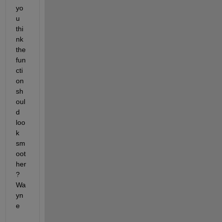
yo
u 
thi
nk 
the 
fun
cti
on 
sh
oul
d 
loo
k 
sm
oot
her
? 
Wa
yn
e