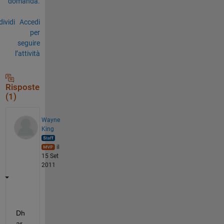
domanda.
ividi
Accedi
per
seguire
l’attività
Risposte
(1)
Wayne
King
il
15 Set
2011
Dh
ar