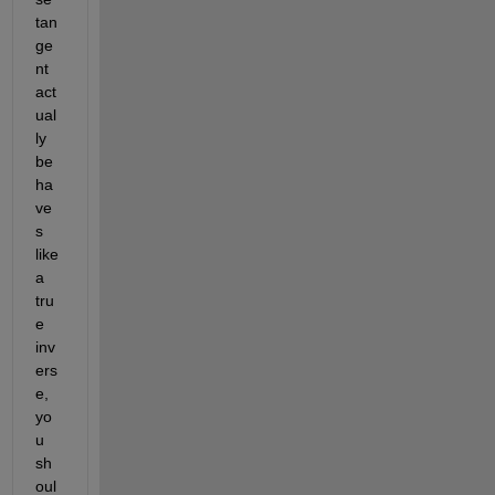
tan
ge
nt 
act
ual
ly 
be
ha
ve
s 
like 
a 
tru
e 
inv
ers
e, 
yo
u 
sh
oul