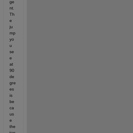
ge
nt. 
Th
e 
ju
mp 
yo
u 
se
e 
at 
90 
de
gre
es 
is 
be
ca
us
e 
the 
tan