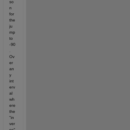
so
n 
for 
the 
ju
mp 
to 
-90
. 
Ov
er 
an
y 
int
erv
al 
wh
ere 
the 
"in
ver
se" 