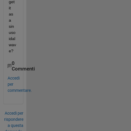
get 
it 
as 
a 
sin
uso
idal 
wav
e?
0
Commenti
Accedi
per
commentare.
Accedi per
rispondere
a questa