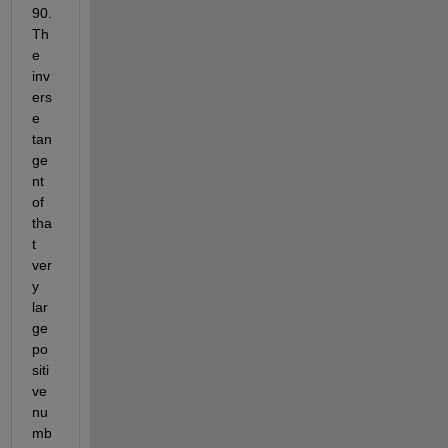
90. 
Th
e 
inv
ers
e 
tan
ge
nt 
of 
tha
t 
ver
y 
lar
ge 
po
siti
ve 
nu
mb