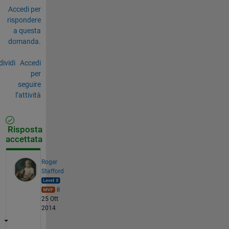
Accedi per
rispondere
a questa
domanda.
ividi
Accedi
per
seguire
l’attività
Risposta
accettata
Roger
Stafford
il
25 Ott
2014