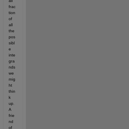
all 
frac
tion 
of 
all 
the 
pos
sibl
e 
inte
gra
nds 
we 
mig
ht 
thin
k 
up. 
A 
frie
nd 
of 