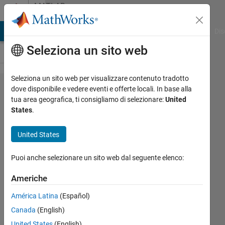
Vai al contenuto
MATLAB
Answers
ATLAB Answers
File Exchange
Cody
AI Chat Playground
Dis
Seleziona un sito web
Seleziona un sito web per visualizzare contenuto tradotto
Help in
dove disponibile e vedere eventi e offerte locali. In base alla
tua area geografica, ti consigliamo di selezionare:
United
integrating
States
.
an
expression
United States
Puoi anche selezionare un sito web dal seguente elenco:
DM
25 Ott
Americhe
2014
América Latina
(Español)
1
Risposta
Canada
(English)
United States
(English)