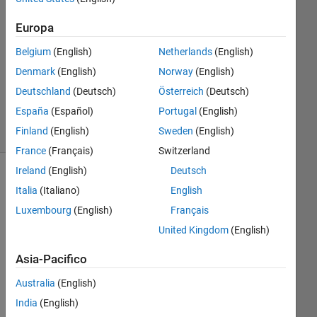
Risposta
accettata
Europa
Belgium
(English)
Netherlands
(English)
Aggiornato
25 Ott
Denmark
(English)
Norway
(English)
2014
Deutschland
(Deutsch)
Österreich
(Deutsch)
5
España
(Español)
Portugal
(English)
Visualizzazioni
Finland
(English)
Sweden
(English)
(30 giorni)
France
(Français)
Switzerland
Ireland
(English)
Deutsch
Italia
(Italiano)
English
Luxembourg
(English)
Français
United Kingdom
(English)
Asia-Pacifico
My 
Australia
(English)
que
India
(English)
stio