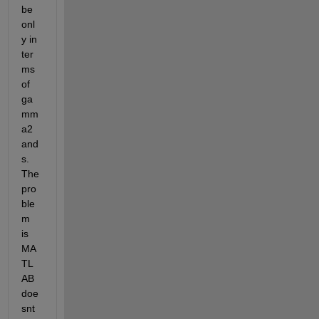
be 
onl
y in 
ter
ms 
of 
ga
mm
a2 
and 
s. 
The 
pro
ble
m 
is 
MA
TL
AB 
doe
snt 