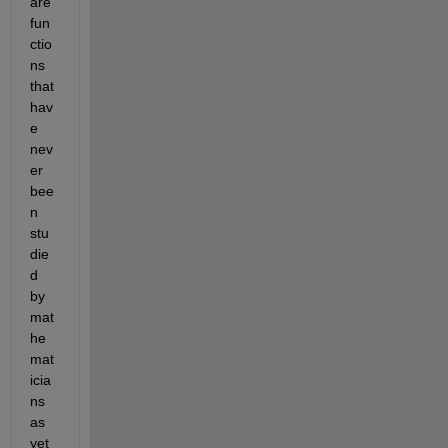
are 
fun
ctio
ns 
that 
hav
e 
nev
er 
bee
n 
stu
die
d 
by 
mat
he
mat
icia
ns 
as 
yet 