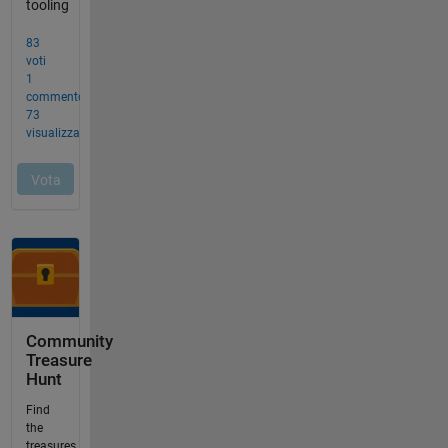
Community
Treasure
Hunt
Find
the
treasures