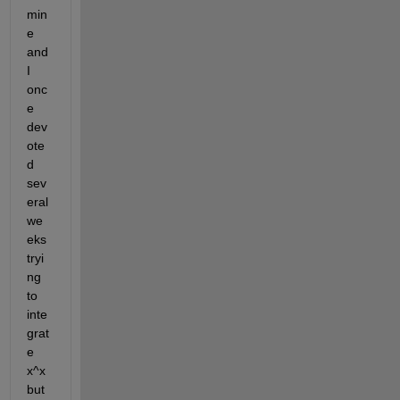
min
e 
and 
I 
onc
e 
dev
ote
d 
sev
eral 
we
eks 
tryi
ng 
to 
inte
grat
e 
x^x 
but 