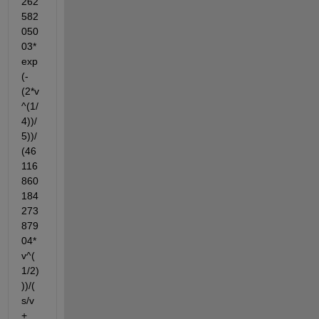
262
582
050
03*
exp
(-
(2*v
^(1/
4))/
5))/
(46
116
860
184
273
879
04*
v^(
1/2)
))/(
s/v 
+ 