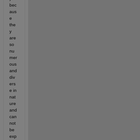
bec
aus
e 
the
y 
are 
so 
nu
mer
ous 
and 
div
ers
e in 
nat
ure 
and 
can
not 
be 
exp