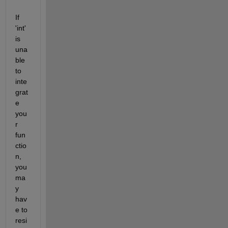
If 
'int' 
is 
una
ble 
to 
inte
grat
e 
you
r 
fun
ctio
n, 
you 
ma
y 
hav
e to 
resi