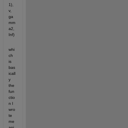
1), 
v, 
ga
mm
a2, 
Inf)
whi
ch 
is 
bas
icall
y 
the 
fun
ctio
n I 
wro
te 
me
ani