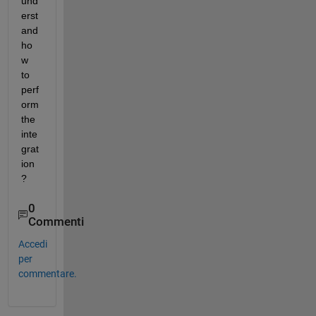
und
erst
and 
ho
w 
to 
perf
orm 
the 
inte
grat
ion
?
0
Commenti
Accedi
per
commentare.