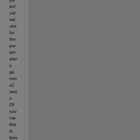
act
ual 
val
ues 
for 
the 
par
am
eter
s 
ga
mm
a2 
and 
s. 
Of 
cou
rse 
this 
is 
less 