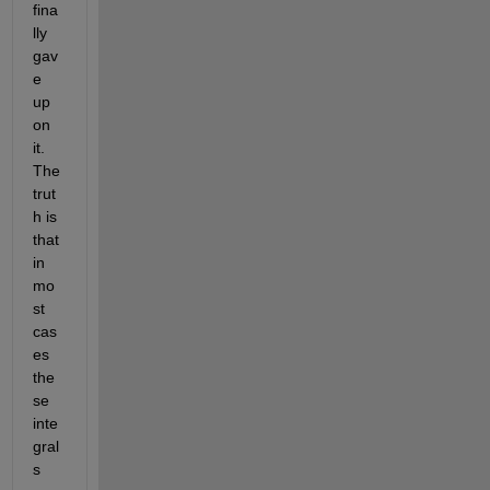
fina
lly 
gav
e 
up 
on 
it. 
The 
trut
h is 
that 
in 
mo
st 
cas
es 
the
se 
inte
gral
s 