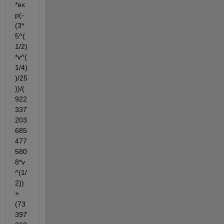
*ex
p(-
(3*
5^(
1/2)
*v^(
1/4)
)/25
))/(
922
337
203
685
477
580
8*v
^(1/
2)) 
+ 
(73
397