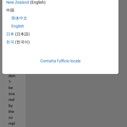
New Zealand
(English)
n is 
reg
中国
ardi
简体中文
ng 
English
inte
gral 
日本
(日本語)
in 
한국
(한국어)
MA
TL
AB. 
Contatta l’ufficio locale
Ple
ase 
don
't 
be 
sca
red 
by 
the 
co
mpl