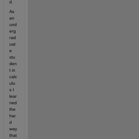
d.
As 
an 
und
erg
rad
uat
e 
stu
den
t in 
calc
ulu
s I 
lear
ned 
the 
har
d 
way 
that 