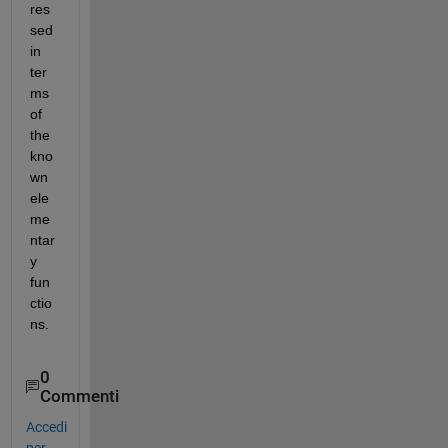
res
sed 
in 
ter
ms 
of 
the 
kno
wn 
ele
me
ntar
y 
fun
ctio
ns.
0
Commenti
Accedi
per