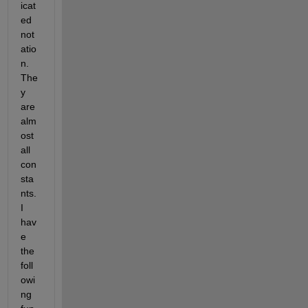
icat
ed 
not
atio
n. 
The
y 
are 
alm
ost 
all 
con
sta
nts. 
I 
hav
e 
the 
foll
owi
ng 