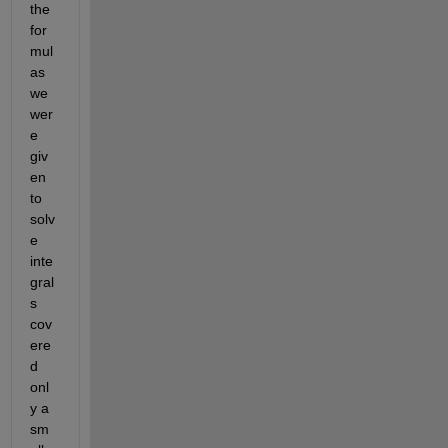
the 
for
mul
as 
we 
wer
e 
giv
en 
to 
solv
e 
inte
gral
s 
cov
ere
d 
onl
y a 
sm