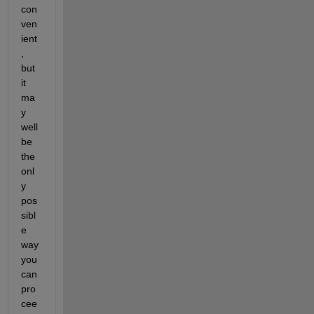
con
ven
ient
, 
but 
it 
ma
y 
well 
be 
the 
onl
y 
pos
sibl
e 
way 
you 
can 
pro
cee