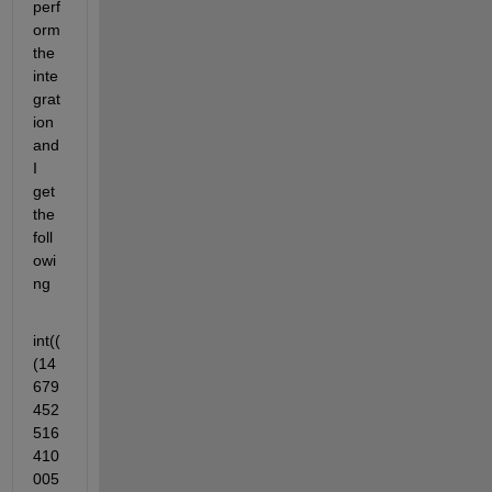
perf
orm 
the 
inte
grat
ion 
and 
I 
get 
the 
foll
owi
ng
int((
(14
679
452
516
410
005