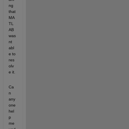
ng 
that 
MA
TL
AB 
was
nt 
abl
e to 
res
olv
e it.
Ca
n 
any
one 
hel
p 
me 