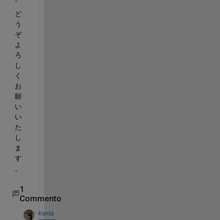
ど
う
ぞ
よ
ろ
し
く
お
願
い
い
た
し
ま
す
。
1
Commento
Kenta