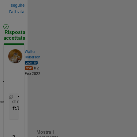
seguire
l’attività
Risposta
accettata
Walter
Roberson
il 2
Feb 2022
dinfo = dir(
'*.mat'
);
me
filenames = {dinfo.name};
Mostra 1