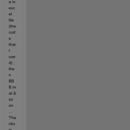
a in 
exc
el 
file 
(the 
cod
e 
that 
I 
use
d) , 
the
n 
BB
B.m
at & 
so 
on 
... 
Tha
nks 
in 