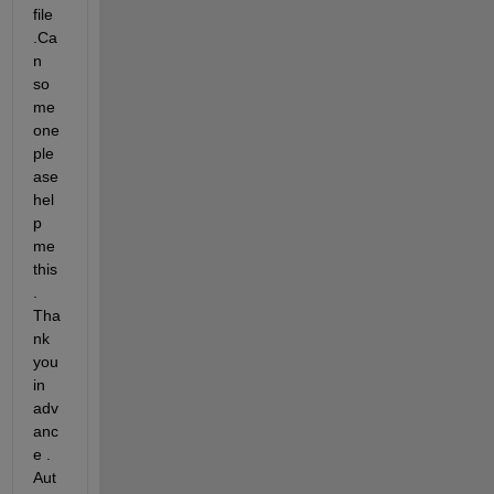
file 
.Ca
n 
so
me
one 
ple
ase 
hel
p 
me 
this 
. 
Tha
nk 
you 
in 
adv
anc
e . 
Aut