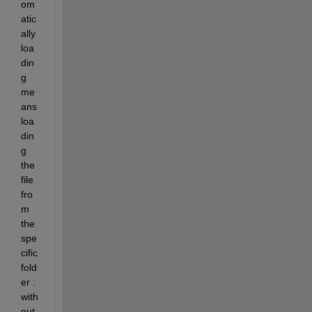
om
atic
ally 
loa
din
g 
me
ans 
loa
din
g 
the 
file 
fro
m 
the 
spe
cific 
fold
er . 
with
out 