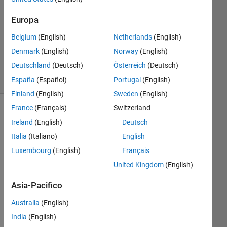
Risposta
accettata
Europa
Aggiornato
Belgium
(English)
Netherlands
(English)
9 Feb 2022
Denmark
(English)
Norway
(English)
37
Deutschland
(Deutsch)
Österreich
(Deutsch)
Visualizzazioni
(30 giorni)
España
(Español)
Portugal
(English)
Finland
(English)
Sweden
(English)
France
(Français)
Switzerland
Mostra
Ireland
(English)
Deutsch
commenti
meno
Italia
(Italiano)
English
recenti
Luxembourg
(English)
Français
United Kingdom
(English)
Asia-Pacifico
no of
cases.PNG
Australia
(English)
Capture.PNG
India
(English)