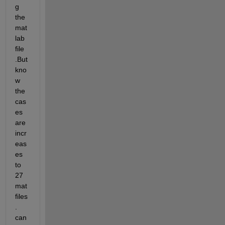
g 
the 
mat
lab 
file 
.But 
kno
w 
the 
cas
es 
are 
incr
eas
es 
to 
27 
mat 
files
. 
can 