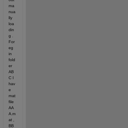
ma
nua
lly 
loa
din
g . 
For 
eg 
in 
fold
er 
AB
C I 
hav
e 
mat 
file 
AA
A.m
at , 
BB