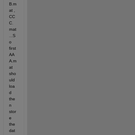
B.m
at , 
CC
C.
mat 
...S
o 
first 
AA
A.m
at 
sho
uld 
loa
d 
the
n 
stor
e 
the 
dat