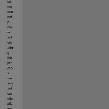
so
me
one 
hel
p 
me 
in 
aut
om
atin
g 
the 
pro
ces
s 
me
ans 
aut
om
atic
ally 
loa