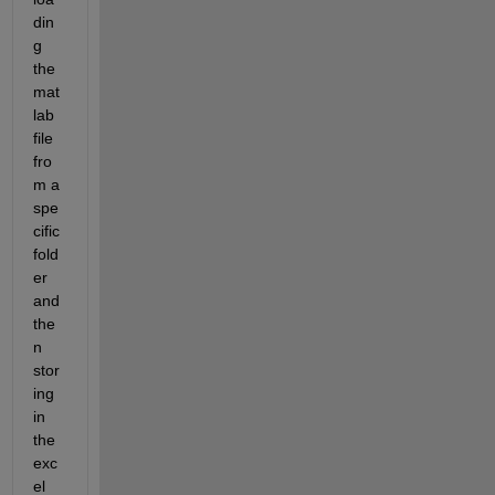
din
g 
the 
mat
lab 
file 
fro
m a 
spe
cific 
fold
er 
and 
the
n 
stor
ing 
in 
the 
exc
el 