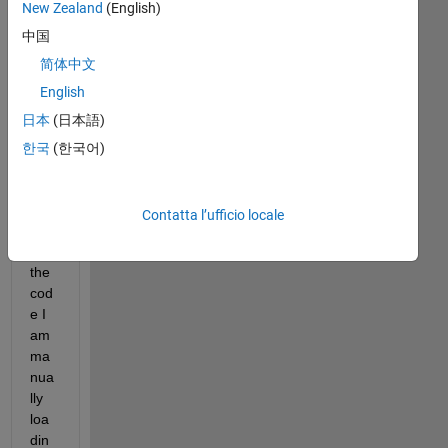
New Zealand
(English)
I 
中国
am 
wor
简体中文
kin
English
g 
日本
(日本語)
on 
foll
한국
(한국어)
owi
ng 
cod
Contatta l’ufficio locale
e 
.In 
the 
cod
e I 
am 
ma
nua
lly 
loa
din