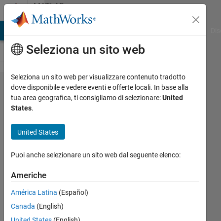
Vai al contenuto
MATLAB
Answers
ATLAB Answers
File Exchange
Cody
AI Chat Playground
Dis
Seleziona un sito web
Seleziona un sito web per visualizzare contenuto tradotto
Automatically
dove disponibile e vedere eventi e offerte locali. In base alla
tua area geografica, ti consigliamo di selezionare:
United
loading the
States
.
.mat file
United States
Prasad
Puoi anche selezionare un sito web dal seguente elenco:
Joshi
1 Feb
Americhe
2022
2
América Latina
(Español)
Risposte
Canada
(English)
United States
(English)