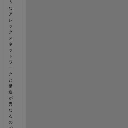
う
な
ア
レ
ッ
ク
ス
ネ
ッ
ト
ワ
ー
ク
と
構
造
が
異
な
る
の