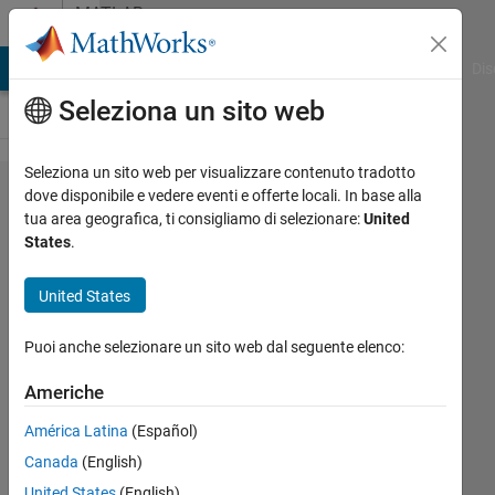
Vai al contenuto
MATLAB
Answers
ATLAB Answers
File Exchange
Cody
AI Chat Playground
Dis
Seleziona un sito web
Seleziona un sito web per visualizzare contenuto tradotto
アレ
dove disponibile e vedere eventi e offerte locali. In base alla
tua area geografica, ti consigliamo di selezionare:
United
ック
States
.
スネ
ット
United States
ワー
Puoi anche selezionare un sito web dal seguente elenco:
クに
つい
Americhe
て
América Latina
(Español)
Canada
(English)
創 尾
United States
(English)