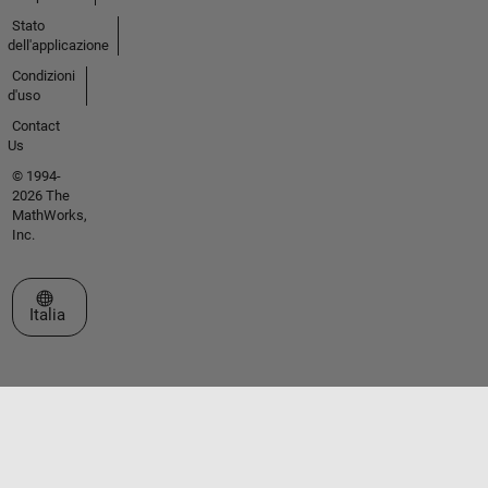
Stato
dell'applicazione
Condizioni
d'uso
Contact
Us
© 1994-
2026 The
MathWorks,
Inc.
Seleziona un sito web
Italia