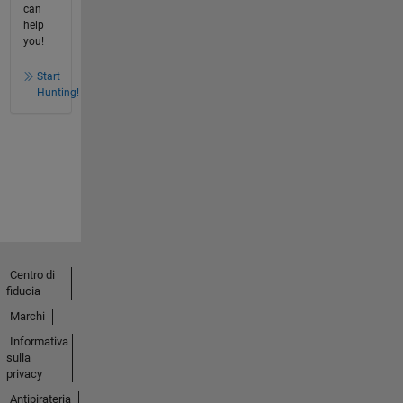
can
help
you!
Start
Hunting!
Centro di
fiducia
Marchi
Informativa
sulla
privacy
Antipirateria