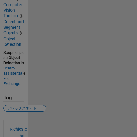
Computer
Vision
Toolbox
Detect and
Segment
Objects
Object
Detection
Scopri di più
su
Object
Detection
in
Centro
assistenza
e
File
Exchange
Tag
アレックスネットワーク
Vedere anche
Richiesto:
創