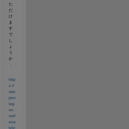
た
だ
け
ま
す
で
し
ょ
う
か
．
http
s://
star
pen
tag
on.
net/
ana
lytic