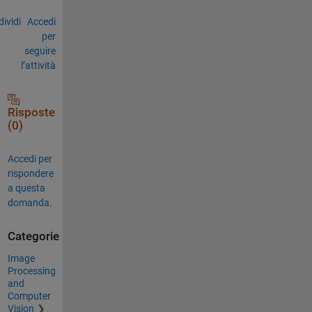
ividi
Accedi
per
seguire
l’attività
Risposte
(0)
Accedi per
rispondere
a questa
domanda.
Categorie
Image
Processing
and
Computer
Vision