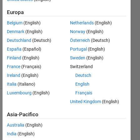
崎
8 Feb
Europa
2022
Belgium
(English)
Netherlands
(English)
0
Risposte
Denmark
(English)
Norway
(English)
Deutschland
(Deutsch)
Österreich
(Deutsch)
Aggiornato
España
(Español)
Portugal
(English)
15 Feb
Finland
(English)
Sweden
(English)
2022
2
France
(Français)
Switzerland
Visualizzazioni
Ireland
(English)
Deutsch
(30 giorni)
Italia
(Italiano)
English
Luxembourg
(English)
Français
United Kingdom
(English)
Asia-Pacifico
Australia
(English)
India
(English)