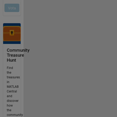
Community
Treasure
Hunt
Find
the
treasures
in
MATLAB
Central
and
discover
how
the
community