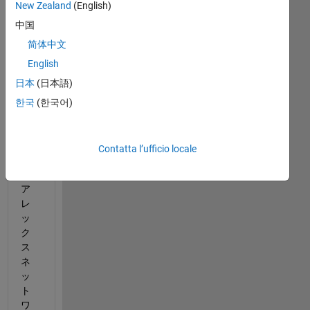
New Zealand
(English)
中国
MA
TL
简体中文
AB
English
で
日本
(日本語)
提
供
한국
(한국어)
さ
れ
て
Contatta l’ufficio locale
い
る
ア
レ
ッ
ク
ス
ネ
ッ
ト
ワ