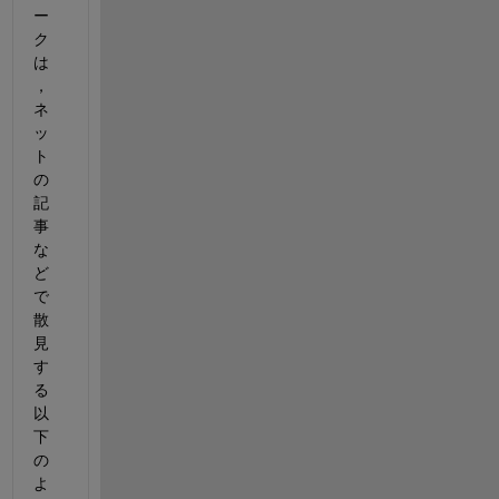
ー
ク
は
，
ネ
ッ
ト
の
記
事
な
ど
で
散
見
す
る
以
下
の
よ