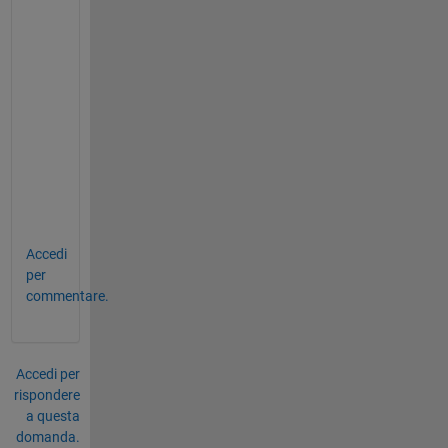
し
た
訳
で
は
あ
り
ま
せ
ん
)
Accedi
per
commentare.
Accedi per
rispondere
a questa
domanda.