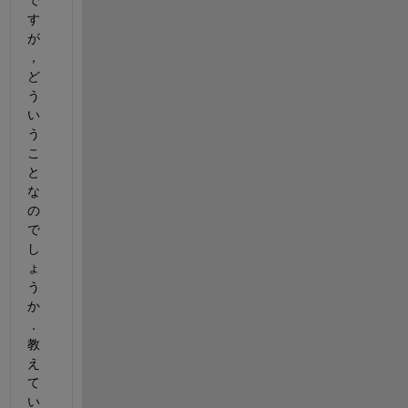
で
す
が
，
ど
う
い
う
こ
と
な
の
で
し
ょ
う
か
．
教
え
て
い