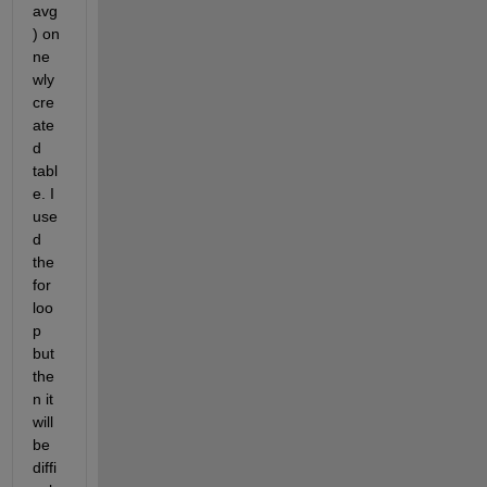
avg
) on 
ne
wly 
cre
ate
d 
tabl
e. I 
use
d 
the 
for 
loo
p 
but 
the
n it 
will 
be 
diffi