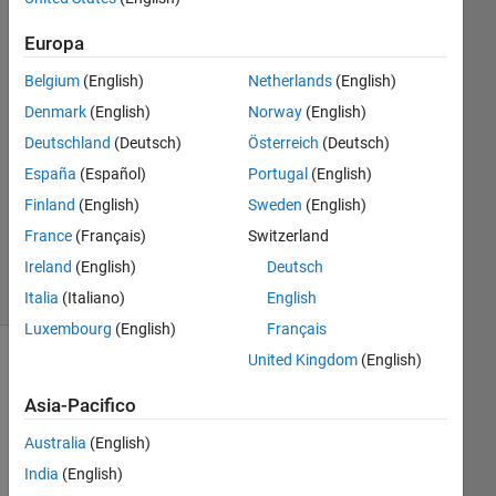
1
Europa
Risposta
Belgium
(English)
Netherlands
(English)
Risposta
Denmark
(English)
Norway
(English)
accettata
Deutschland
(Deutsch)
Österreich
(Deutsch)
Aggiornato
España
(Español)
Portugal
(English)
28 Feb
Finland
(English)
Sweden
(English)
2022
France
(Français)
Switzerland
10
Ireland
(English)
Deutsch
Visualizzazioni
(30 giorni)
Italia
(Italiano)
English
Luxembourg
(English)
Français
United Kingdom
(English)
Asia-Pacifico
Australia
(English)
India
(English)