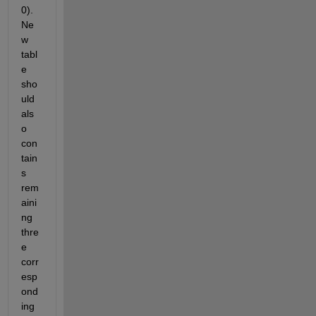
0). 
Ne
w 
tabl
e 
sho
uld 
als
o 
con
tain
s 
rem
aini
ng 
thre
e 
corr
esp
ond
ing 