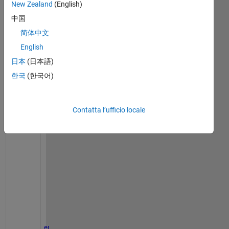
New Zealand
(English)
中国
Sample.txt
简体中文
English
for 
a=1:count_rows
日本
(日本語)
if 
Tablename.Var1(a,1)<0 && Tablename.Var1(a+1,
         c=a;
한국
(한국어)
end
Contatta l’ufficio locale
if 
Tablename.Var1(a,1)==0 && Tablename.Var1(a,1
        c=d;
        d=a;
        newvar1=[
'Var1'
,num2str(count1)];
        newvar2=[
'var2'
,num2str(count1)];
        newvar3=[
'var3'
,num2str(count1)];
        assignin(
'caller'
,newvar1,Var1(c:d,1));
        assignin(
'caller'
,newvar2,Var2(c:d,1));
        assignin(
'caller'
,newvar3,Var3(c:d,1));
        count1=1+count1;
end
end