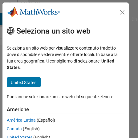
Vai al contenuto
MATLAB
Answers
ATLAB Answers
File Exchange
Cody
AI Chat Playground
Dis
Seleziona un sito web
Seleziona un sito web per visualizzare contenuto tradotto
How
dove disponibile e vedere eventi e offerte locali. In base alla
tua area geografica, ti consigliamo di selezionare:
United
should
States
.
I
extract
United States
the
Puoi anche selezionare un sito web dal seguente elenco:
data
Americhe
Shubham
América Latina
(Español)
Pathare
Canada
(English)
14 Feb
United States
(English)
2022