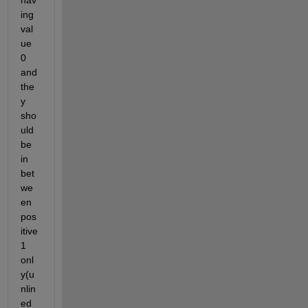
hav
ing 
val
ue 
0 
and 
the
y 
sho
uld 
be 
in 
bet
we
en 
pos
itive 
1 
onl
y(u
nlin
ed 