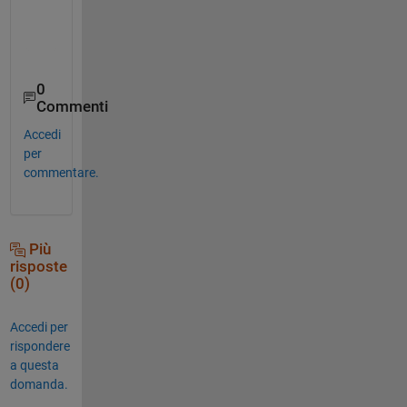
     0      1.3     1.6447    44.337

     0      1.4     1.6477    44.418

     0      1.5     1.6507    44.499

     0      2.3     1.6627    44.823

     0      2.4     1.6657    44.904

0
Commenti
Accedi
per
commentare.
Più
risposte
(0)
Accedi per
rispondere
a questa
domanda.