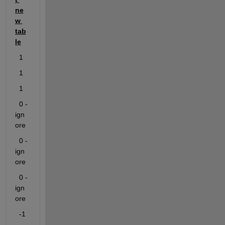
ne
w 
tab
le
1
1
1
0
 -
ign
ore
0
 -
ign
ore
0
 -
ign
ore
-1