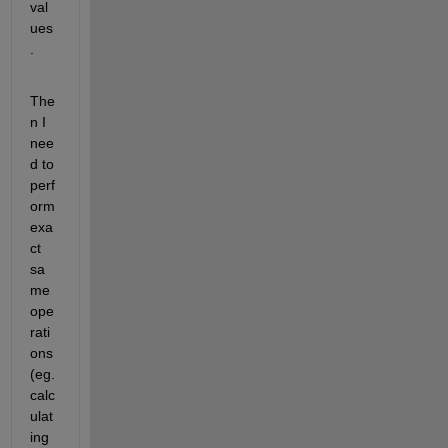
val
ues
. 
The
n I 
nee
d to 
perf
orm 
exa
ct 
sa
me 
ope
rati
ons 
(eg.
calc
ulat
ing 