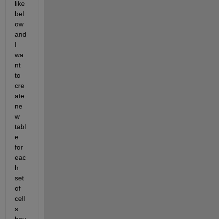
like 
bel
ow 
and 
I 
wa
nt 
to 
cre
ate 
ne
w 
tabl
e 
for 
eac
h 
set 
of 
cell
s 