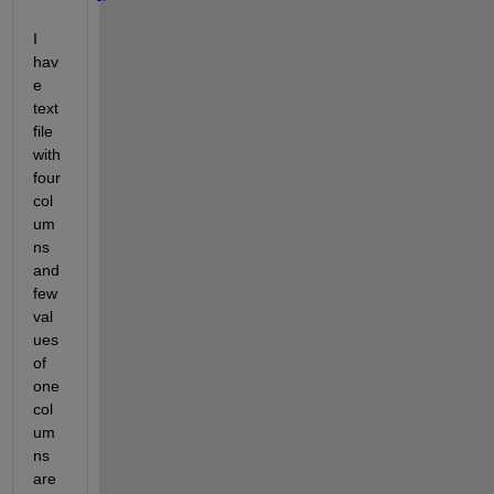
I 
hav
e 
text 
file 
with 
four 
col
um
ns 
and 
few 
val
ues 
of 
one 
col
um
ns 
are 