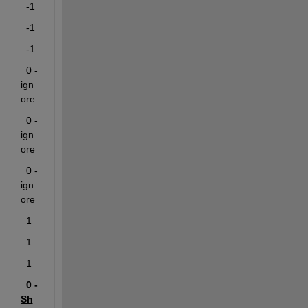
-1
-1
-1
0
 -
ign
ore
0
 -
ign
ore
0
 -
ign
ore
1
1
1
0 -
Sh