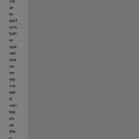
cul
at 
to 
perf
orm 
futh
er 
ope
rati
ons 
on 
ne
wly 
cre
ate
d 
vari
bal
es 
as 
the
y 