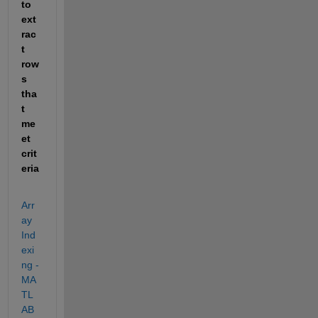
to 
ext
rac
t 
row
s 
tha
t 
me
et 
crit
eria
Arr
ay 
Ind
exi
ng - 
MA
TL
AB 