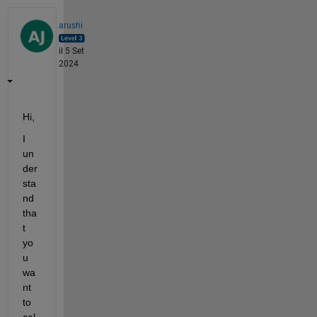
arushi
il 5 Set
2024
Hi, 
I 
un
der
sta
nd 
tha
t 
yo
u 
wa
nt 
to 
cal