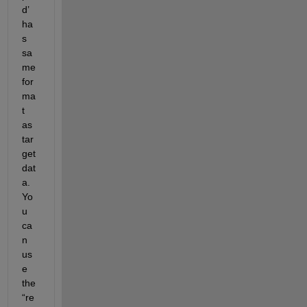
d
’ 
ha
s 
sa
me 
for
ma
t 
as 
tar
get 
dat
a. 
Yo
u 
ca
n 
us
e 
the 
“re