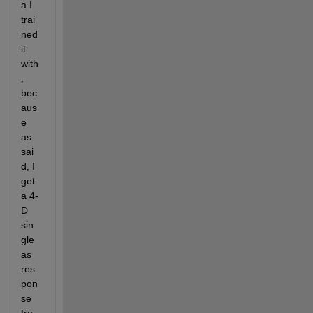
a I 
trai
ned 
it 
with
, 
bec
aus
e 
as 
sai
d, I 
get 
a 4-
D 
sin
gle 
as 
res
pon
se 