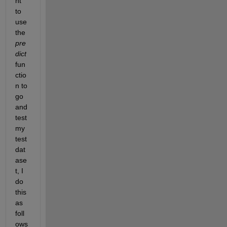
nt 
to 
use 
the 
pre
dict 
fun
ctio
n to 
go 
and 
test 
my 
test 
dat
ase
t, I 
do 
this 
as 
foll
ows