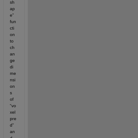
sh
ap
e” 
fun
cti
on 
to 
ch
an
ge 
di
me
nsi
on
s 
of 
“
vo
xel
pre
d
” 
an
d 