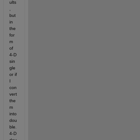
ults
, 
but 
in 
the 
for
m 
of 
4-D 
sin
gle 
or if 
I 
con
vert 
the
m 
into 
dou
ble. 
4-D 