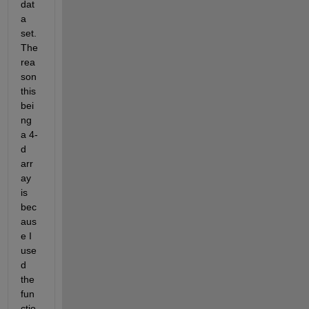
dat
a 
set. 
The 
rea
son 
this 
bei
ng 
a 4-
d 
arr
ay 
is 
bec
aus
e I 
use
d 
the 
fun
ctio