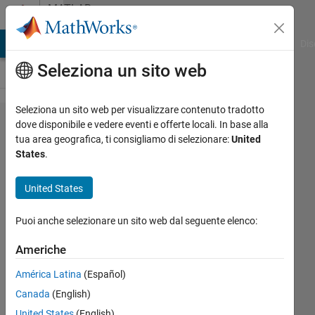
Vai al contenuto
MATLAB
Answers
ATLAB Answers
File Exchange
Cody
AI Chat Playground
Dis
Seleziona un sito web
Seleziona un sito web per visualizzare contenuto tradotto
Prediction
dove disponibile e vedere eventi e offerte locali. In base alla
tua area geografica, ti consigliamo di selezionare:
United
Problem
States
.
on a
regression
United States
Problem
Puoi anche selezionare un sito web dal seguente elenco:
Kuno
Americhe
Bruswachtl
América Latina
(Español)
17 Feb
2022
Canada
(English)
1
United States
(English)