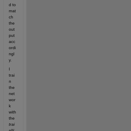
d to 
mat
ch 
the 
out
put 
acc
ordi
ngl
y. 
I 
trai
n 
the 
net
wor
k 
with 
the 
trai
nN