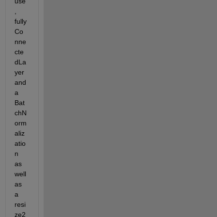
use
, 
fully
Co
nne
cte
dLa
yer 
and 
a 
Bat
chN
orm
aliz
atio
n 
as 
well 
as 
a 
resi
ze2