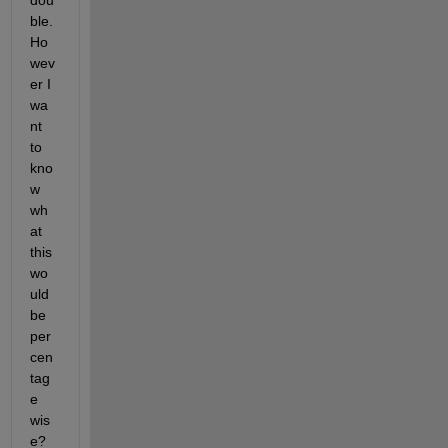
dou
ble. 
Ho
wev
er I 
wa
nt 
to 
kno
w 
wh
at 
this 
wo
uld 
be 
per
cen
tag
e 
wis
e? 