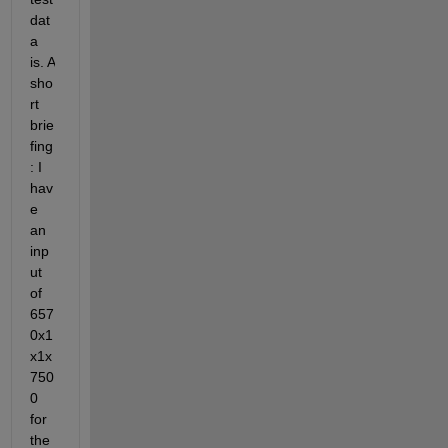
dat
a 
is. A 
sho
rt 
brie
fing
: I 
hav
e 
an 
inp
ut 
of 
657
0x1
x1x
750
0 
for 
the 