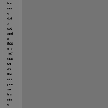
trai
nin
g 
dat
a 
set 
and 
a 
500
x1x
1x7
500 
for 
as 
the 
res
pon
se 
trai
nin
g-