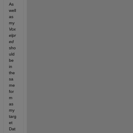
As 
well 
as 
my 
Vox
elpr
ed
sho
uld 
be 
in 
the 
sa
me 
for
m 
as 
my 
targ
et 
Dat