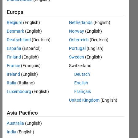
Risposta
Europa
Aggiornato
Belgium
(English)
Netherlands
(English)
5 Set 2024
Denmark
(English)
Norway
(English)
5
Visualizzazioni
Deutschland
(Deutsch)
Österreich
(Deutsch)
(30 giorni)
España
(Español)
Portugal
(English)
Finland
(English)
Sweden
(English)
France
(Français)
Switzerland
Ireland
(English)
Deutsch
Italia
(Italiano)
English
Luxembourg
(English)
Français
United Kingdom
(English)
Hi, 
Asia-Pacifico
I 
Australia
(English)
hav
India
(English)
e 