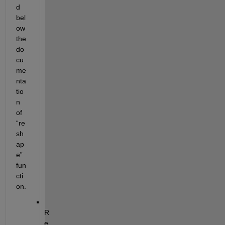
d 
bel
ow 
the 
do
cu
me
nta
tio
n 
of 
“re
sh
ap
e” 
fun
cti
on.
R
e