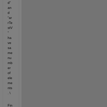
d
” 
an
d 
“
ar
rTe
stV
” 
ha
ve 
sa
me 
nu
mb
er 
of 
ele
me
nts
.
 \
Fin