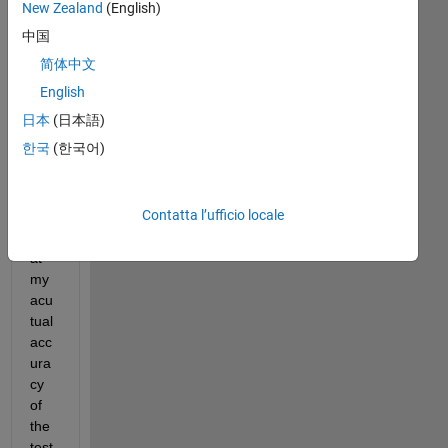
got 
New Zealand
(English)
a 
中国
pro
简体中文
ble
m 
English
reg
日本
(日本語)
ardi
한국
(한국어)
ng 
find
ing 
Contatta l’ufficio locale
out 
wh
at 
my 
acu
tual 
acc
ura
cy 
of 
the 
test 