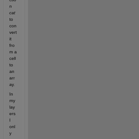
n 
cat
to 
con
vert 
it 
fro
m a 
cell 
to 
an 
arr
ay. 
In 
my 
lay
ers 
I 
onl
y 