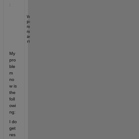
:
Voxelpred = predict(net, arrTestB );
predictionError = arrTestV - Voxelpred; 
numCorrect = sum(abs(predictionError)<10);
numImagesValidation = numel(arrTestV);
accuracy = numCorrect/numImagesValidation;
rmse = sqrt(mean(predictionError.^2))
My 
pro
ble
m 
no
w is 
the 
foll
owi
ng: 
I do 
get 
res