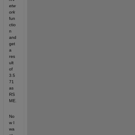
etw
ork
fun
ctio
n 
and 
get 
a 
res
ult 
of 
3.5
71 
as 
RS
ME.
No
w I 
wa