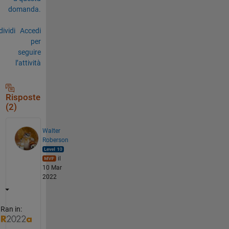
domanda.
ividi
Accedi
per
seguire
l’attività
Risposte
(2)
Walter
Roberson
il
10 Mar
2022
Ran in: