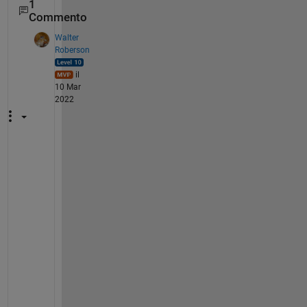
1
Commento
Walter
Roberson
il
10 Mar
2022
I
f 
y
o
u 
a
s
k 
t
o 
r