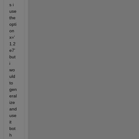
s i 
use 
the 
opti
on 
x='
1.2
e7' 
but 
i 
wo
uld 
to 
gen
eral
ize 
and 
use 
it 
bot
h 