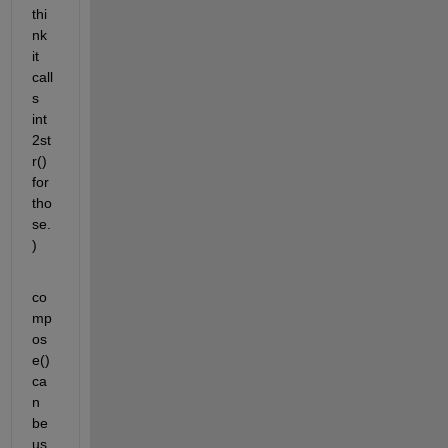
thi
nk 
it 
call
s 
int
2st
r() 
for 
tho
se.
)
co
mp
os
e() 
ca
n 
be 
us