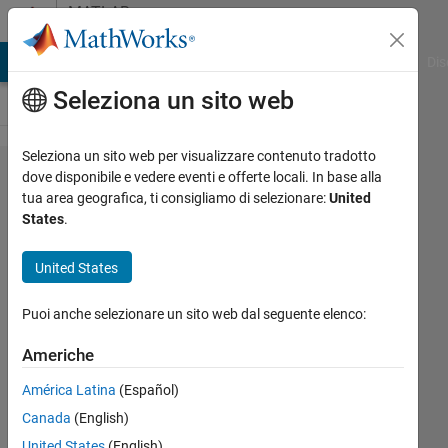
Vai al contenuto
MATLAB
Answers
ATLAB Answers
File Exchange
Cody
AI Chat Playground
Dis
Seleziona un sito web
Seleziona un sito web per visualizzare contenuto tradotto
overlap
dove disponibile e vedere eventi e offerte locali. In base alla
tua area geografica, ti consigliamo di selezionare:
United
ylabel
States
.
with
values
United States
axis
Puoi anche selezionare un sito web dal seguente elenco:
mattvanviore
Americhe
10 Mar
América Latina
(Español)
2022
Canada
(English)
2
Risposte
United States
(English)