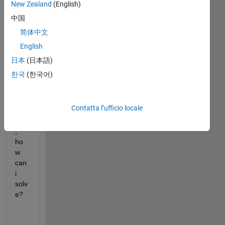
New Zealand
(English)
this 
pro
中国
ble
简体中文
m 
English
bot
h 
日本
(日本語)
for 
한국
(한국어)
x 
axis 
anz 
Contatta l’ufficio locale
y 
axis
, 
ho
w 
can 
i 
solv
e?