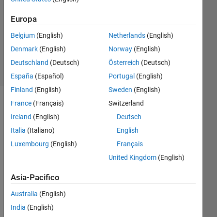
Europa
Aggiornato
10 Mar
Belgium
(English)
Netherlands
(English)
2022
Denmark
(English)
Norway
(English)
25
Visualizzazioni
Deutschland
(Deutsch)
Österreich
(Deutsch)
(30 giorni)
España
(Español)
Portugal
(English)
Finland
(English)
Sweden
(English)
France
(Français)
Switzerland
Ireland
(English)
Deutsch
Italia
(Italiano)
English
Luxembourg
(English)
Français
United Kingdom
(English)
Asia-Pacifico
i 
Australia
(English)
hav
India
(English)
e 