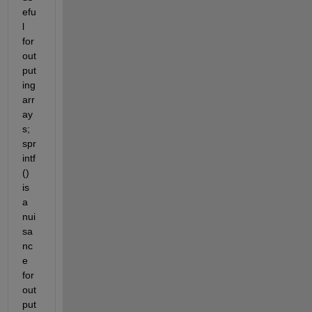
efu
l 
for 
out
put
ing 
arr
ay
s; 
spr
intf
() 
is 
a 
nui
sa
nc
e 
for 
out
put