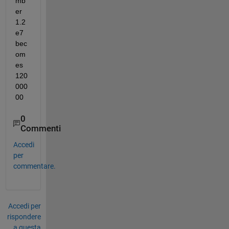
mb
er 
1.2
e7 
bec
om
es 
120
000
00
0
Commenti
Accedi
per
commentare.
Accedi per
rispondere
a questa