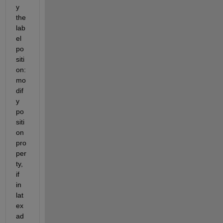
y 
the 
lab
el 
po
siti
on: 
mo
dif
y 
po
siti
on 
pro
per
ty, 
if 
in 
lat
ex 
ad