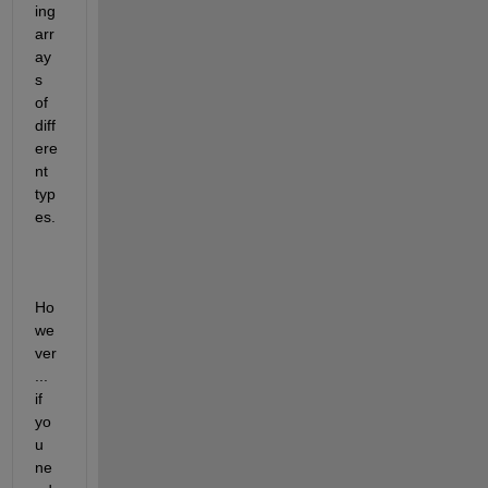
ing 
arr
ay
s 
of 
diff
ere
nt 
typ
es.
Ho
we
ver
... 
if 
yo
u 
ne