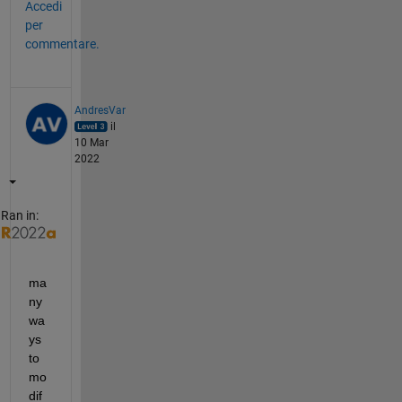
Accedi
per
commentare.
AndresVar
il
10 Mar
2022
Ran in:
ma
ny 
wa
ys 
to 
mo
dif