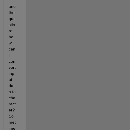
ano
ther 
que
stio
n: 
ho
w 
can 
i 
con
vert 
inp
ut 
dat
a to 
cha
ract
er? 
So
met
ime