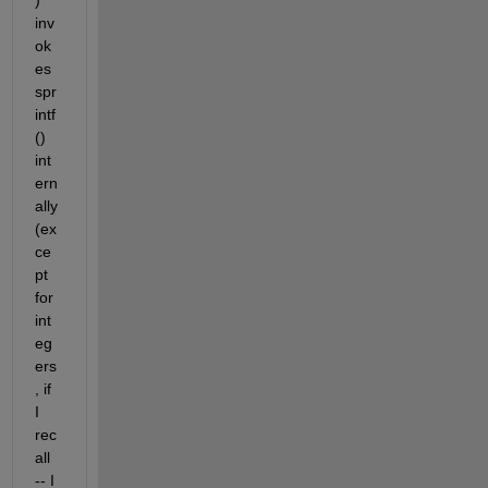
inv
ok
es 
spr
intf
() 
int
ern
ally 
(ex
ce
pt 
for 
int
eg
ers
, if 
I 
rec
all 
-- I 