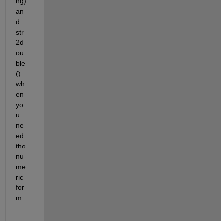
ng) 
an
d 
str
2d
ou
ble
() 
wh
en 
yo
u 
ne
ed 
the 
nu
me
ric 
for
m.