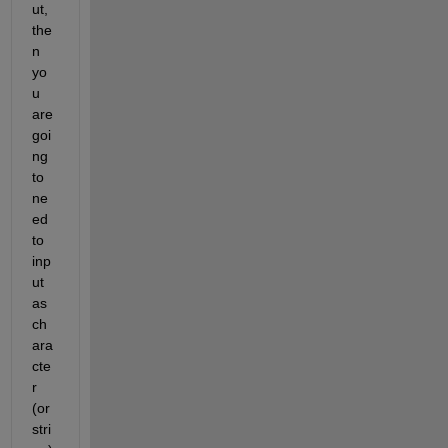
ut, 
the
n 
yo
u 
are 
goi
ng 
to 
ne
ed 
to 
inp
ut 
as 
ch
ara
cte
r 
(or 
stri