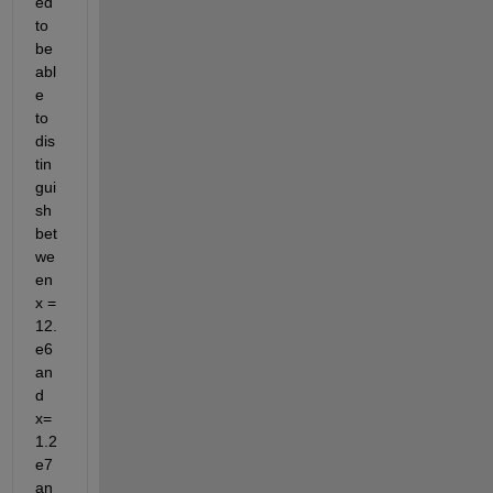
ed 
to 
be 
abl
e 
to 
dis
tin
gui
sh 
bet
we
en 
x = 
12.
e6 
an
d 
x=
1.2
e7 
an