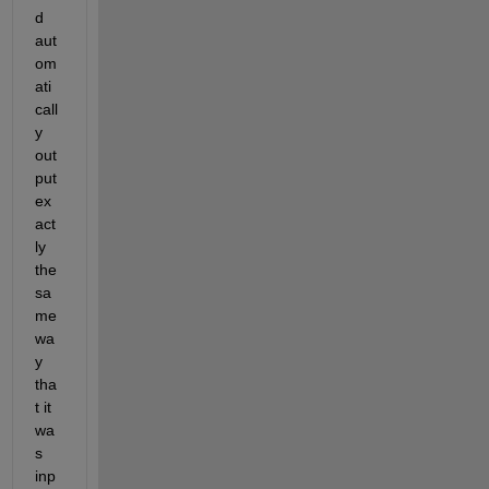
d 
aut
om
ati
call
y 
out
put 
ex
act
ly 
the 
sa
me 
wa
y 
tha
t it 
wa
s 
inp