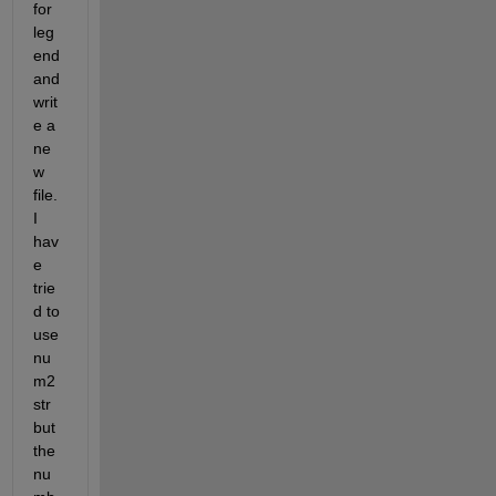
for 
leg
end 
and 
writ
e a 
ne
w 
file. 
I 
hav
e 
trie
d to 
use 
nu
m2
str 
but 
the 
nu