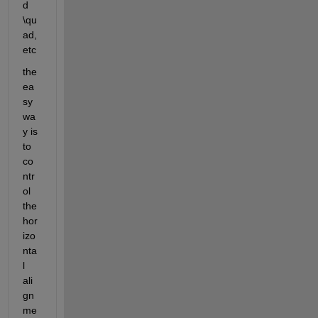
d 
\qu
ad, 
etc
the 
ea
sy 
wa
y is 
to 
co
ntr
ol 
the 
hor
izo
nta
l 
ali
gn
me