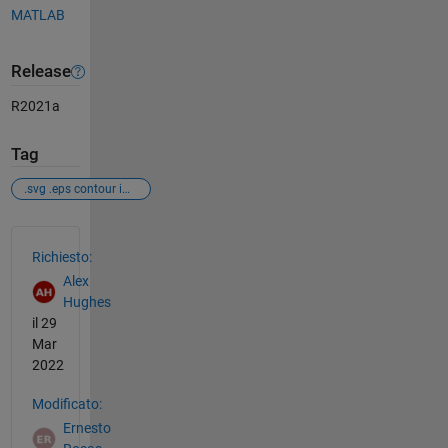
MATLAB
Release
R2021a
Tag
.svg .eps contour images
Vedere anche
Richiesto:
Alex
Hughes
il 29
Mar
2022
Modificato:
Ernesto