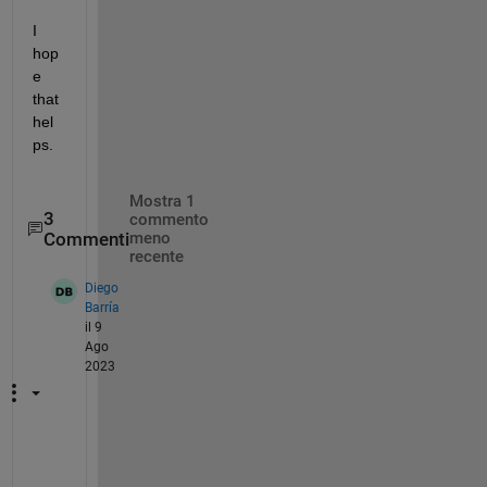
I 
hop
e 
that 
hel
ps. 
Mostra 1
3
commento
Commenti
meno
recente
Diego
Barría
il 9
Ago
2023
T
h