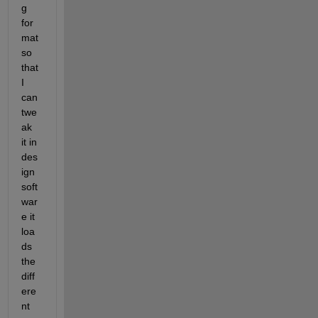
g 
for
mat 
so 
that 
I 
can 
twe
ak 
it in 
des
ign 
soft
war
e it 
loa
ds 
the 
diff
ere
nt 