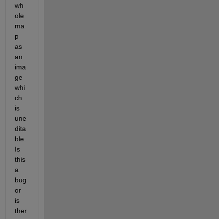
wh
ole 
ma
p 
as 
an 
ima
ge 
whi
ch 
is 
une
dita
ble. 
Is 
this 
a 
bug 
or 
is 
ther