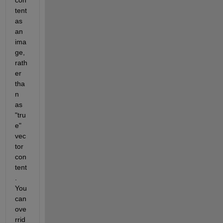
tent 
as 
an 
ima
ge, 
rath
er 
tha
n 
as 
"tru
e" 
vec
tor 
con
tent
. 
You 
can 
ove
rrid