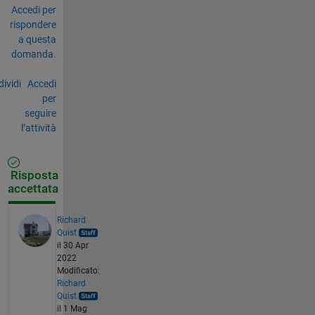
Accedi per
rispondere
a questa
domanda.
ividi
Accedi
per
seguire
l’attività
Risposta
accettata
Richard
Quist
il 30 Apr
2022
Modificato:
Richard
Quist
il 1 Mag