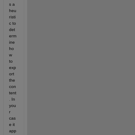
s a 
heu
risti
c to 
det
erm
ine 
ho
w 
to 
exp
ort 
the 
con
tent
. In 
you
r 
cas
e it 
app