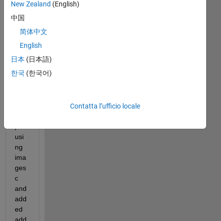
recenti
New Zealand
(English)
中国
简体中文
I 
English
hav
日本
(日本語)
e 
한국
(한국어)
plot
ted 
so
me 
Contatta l’ufficio locale
ma
ps 
usi
ng 
ima
ges
c 
and 
add
ed 
add