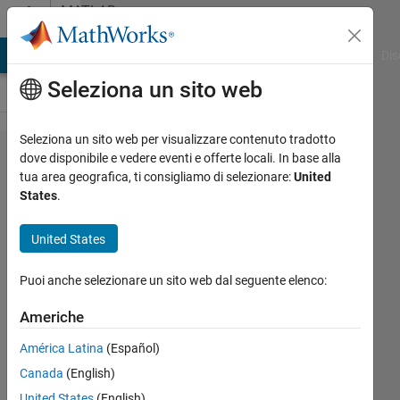
Vai al contenuto
MATLAB
Answers
ATLAB Answers
File Exchange
Cody
AI Chat Playground
Dis
Seleziona un sito web
Seleziona un sito web per visualizzare contenuto tradotto
Save as
dove disponibile e vedere eventi e offerte locali. In base alla
tua area geografica, ti consigliamo di selezionare:
United
SVG not
States
.
exporting
as layers
United States
with
Puoi anche selezionare un sito web dal seguente elenco:
certain
plotting
Americhe
scripts
América Latina
(Español)
Canada
(English)
Alex
United States
(English)