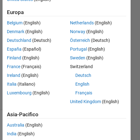
Hughes
29 Mar
Europa
2022
Belgium
(English)
Netherlands
(English)
1
Risposta
Denmark
(English)
Norway
(English)
Deutschland
(Deutsch)
Österreich
(Deutsch)
Risposta
España
(Español)
Portugal
(English)
accettata
Finland
(English)
Sweden
(English)
Aggiornato
France
(Français)
Switzerland
9 Ago
Ireland
(English)
Deutsch
2023
Italia
(Italiano)
English
18
Luxembourg
(English)
Français
Visualizzazioni
(30 giorni)
United Kingdom
(English)
Asia-Pacifico
Mostra
Australia
(English)
commenti
India
(English)
meno