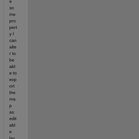
e 
so
me 
pro
pert
y I 
can 
alte
r to 
be 
abl
e to 
exp
ort 
the 
ma
p 
as 
edit
abl
e 
lay