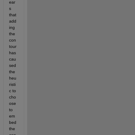
ear
s 
that 
add
ing 
the 
con
tour 
has 
cau
sed 
the 
heu
risti
c to 
cho
ose 
to 
em
bed 
the 
con