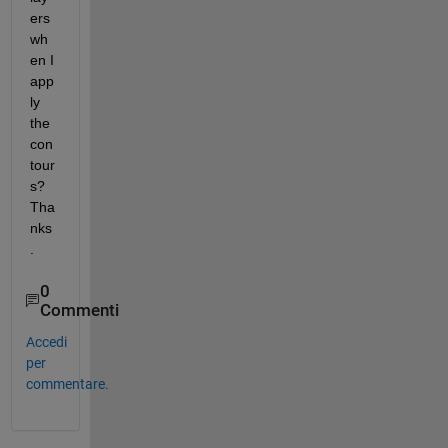
ers 
wh
en I 
app
ly 
the 
con
tour
s? 
Tha
nks
.
0
Commenti
Accedi
per
commentare.