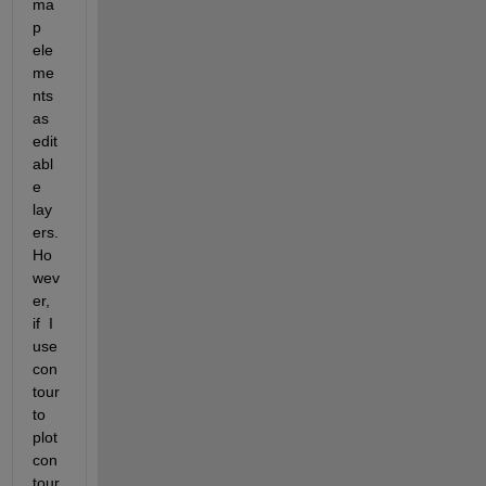
ma
p 
ele
me
nts 
as 
edit
abl
e 
lay
ers. 
Ho
wev
er, 
if  I 
use 
con
tour 
to 
plot 
con
tour