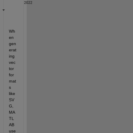
2022
Wh
en 
gen
erat
ing 
vec
tor 
for
mat
s 
like 
SV
G, 
MA
TL
AB 
use