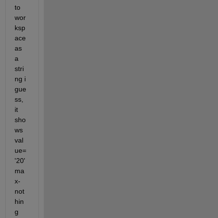
to 
wor
ksp
ace 
as 
a 
stri
ng i 
gue
ss, 
it 
sho
ws 
val
ue=
'20' 
ma
x-
not
hin
g 