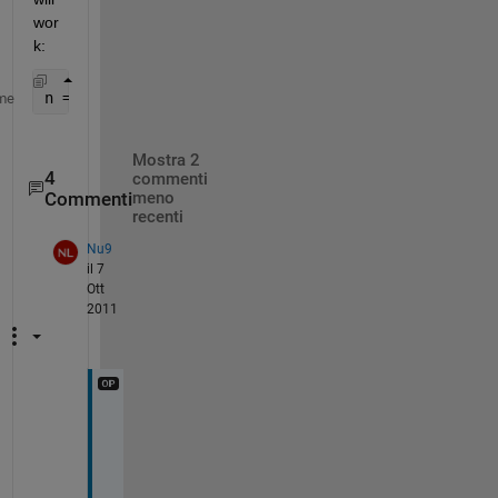
wor
k:
n = str2num([
'uint8('
,str13,
')'
]);
me
Mostra 2
4
commenti
Commenti
meno
recenti
Nu9
il 7
Ott
2011
i
t 
r
e