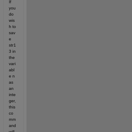
If 
you 
do 
wis
h to 
sav
e 
str1
3 in 
the 
vari
abl
e n 
as 
an 
inte
ger, 
this 
co
mm
and 
will 