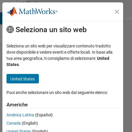
Vai al contenuto
MATLAB
Answers
ATLAB Answers
File Exchange
Cody
AI Chat Playground
Dis
Seleziona un sito web
Seleziona un sito web per visualizzare contenuto tradotto
How to
dove disponibile e vedere eventi e offerte locali. In base alla
tua area geografica, ti consigliamo di selezionare:
United
convert
States
.
a string
to int
United States
Puoi anche selezionare un sito web dal seguente elenco:
Nu9
6 Ott
Americhe
2011
América Latina
(Español)
3
Risposte
Canada
(English)
United States
(English)