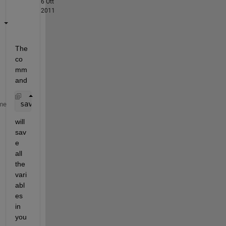
6 Ott
2011
The 
co
mm
and
save 
n
me
will 
sav
e 
all 
the 
vari
abl
es 
in 
you