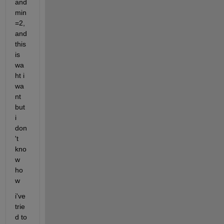
and 
min
=2, 
and 
this 
is 
wa
ht i 
wa
nt 
but 
i 
don
't 
kno
w 
ho
w
i've 
trie
d to 