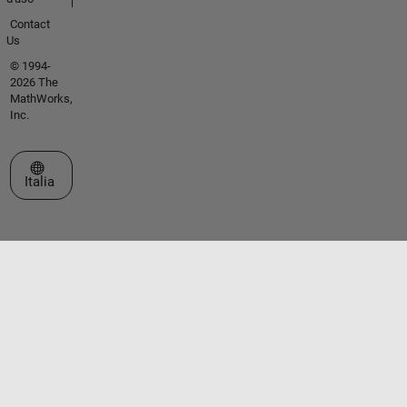
Contact
Us
© 1994-
2026 The
MathWorks,
Inc.
Seleziona un sito web
Italia