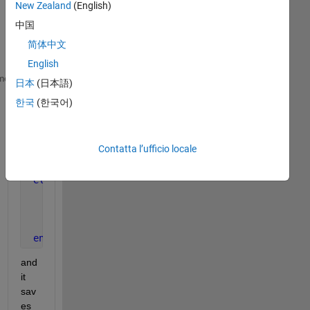
scri
New Zealand
(English)
pt i 
中国
got 
简体中文
this
English
function 
[] = N_call(src,evendata)
me
日本
(日本語)
% Callback for secondary GUI editbox.
한국
(한국어)
 S = get(0,
'userdata'
);
%set(S.ed2,'string',get(gcbo,'string'))  % Set gui
 str13=get(src,
'string'
);
Contatta l’ufficio locale
if 
(isempty(str2num(str13))) 
   set(src,
'String'
,
'0'
)
else
   n=str13;
   save 
n
   set(S.ed13,
'string'
,get(gcbo,
'string'
))  
% Set g
end
and 
it 
sav
es 