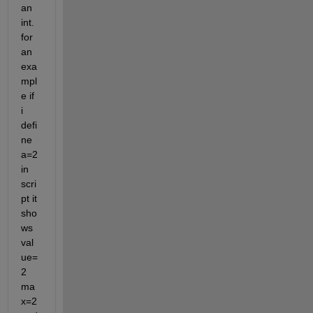
an 
int. 
for 
an 
exa
mpl
e if 
i 
defi
ne 
a=2 
in 
scri
pt it 
sho
ws 
val
ue=
2 
ma
x=2 