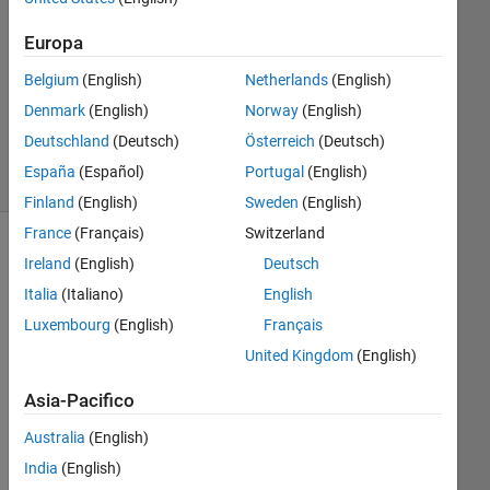
Risposta
accettata
Europa
Belgium
(English)
Netherlands
(English)
Aggiornato
4 Apr 2020
Denmark
(English)
Norway
(English)
64
Deutschland
(Deutsch)
Österreich
(Deutsch)
Visualizzazioni
España
(Español)
Portugal
(English)
(30 giorni)
Finland
(English)
Sweden
(English)
France
(Français)
Switzerland
Mostra
Ireland
(English)
Deutsch
commenti
Italia
(Italiano)
English
meno
Luxembourg
(English)
Français
recenti
United Kingdom
(English)
Asia-Pacifico
hi
Australia
(English)
in 
India
(English)
my 