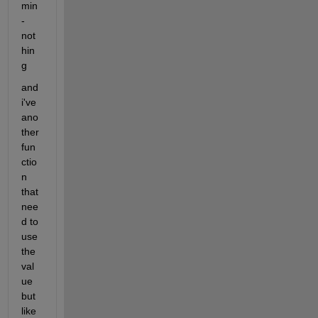
min
-
not
hin
g
and 
i've 
ano
ther 
fun
ctio
n 
that 
nee
d to 
use 
the 
val
ue 
but 
like 