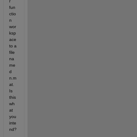
r 
fun
ctio
n 
wor
ksp
ace 
to a 
file 
na
me
d 
n.m
at. 
Is 
this 
wh
at 
you 
inte
nd?