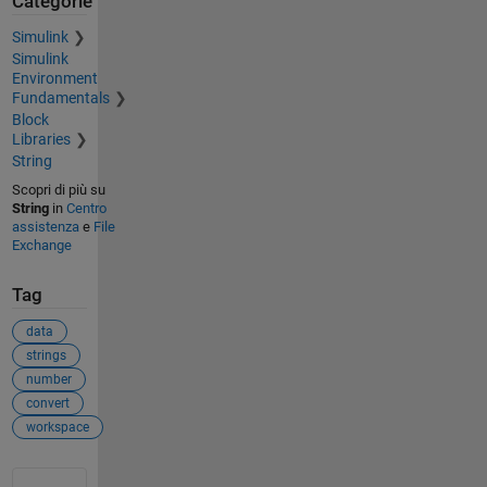
Categorie
Simulink
Simulink
Environment
Fundamentals
Block
Libraries
String
Scopri di più su
String
in
Centro
assistenza
e
File
Exchange
Tag
data
strings
number
convert
workspace
Vedere anche