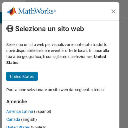
Vai al contenuto
MATLAB
Answers
ATLAB Answers
File Exchange
Cody
AI Chat Playground
Dis
Seleziona un sito web
Seleziona un sito web per visualizzare contenuto tradotto
Equation
dove disponibile e vedere eventi e offerte locali. In base alla
tua area geografica, ti consigliamo di selezionare:
United
to
States
.
Matlab
code
United States
Puoi anche selezionare un sito web dal seguente elenco:
Ajai
Singh
Americhe
1 Ago
2022
América Latina
(Español)
1
Canada
(English)
Risposta
United States
(English)