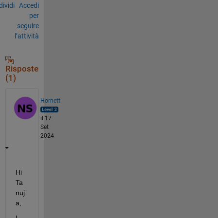
ividi
Accedi
per
seguire
l’attività
Risposte
(1)
Hornett
il 17
Set
2024
Hi 
T
a
nuj
a,
I 