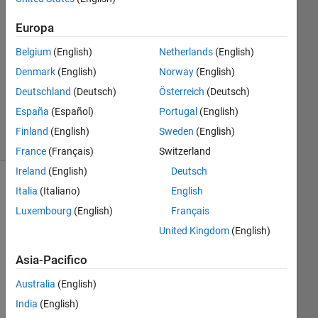
1
Europa
Risposta
Belgium
(English)
Netherlands
(English)
Aggiornato
Denmark
(English)
Norway
(English)
17 Set
Deutschland
(Deutsch)
Österreich
(Deutsch)
2024
16
España
(Español)
Portugal
(English)
Visualizzazioni
Finland
(English)
Sweden
(English)
(30 giorni)
France
(Français)
Switzerland
Ireland
(English)
Deutsch
Italia
(Italiano)
English
Luxembourg
(English)
Français
United Kingdom
(English)
Asia-Pacifico
Australia
(English)
    I 
India
(English)
am 