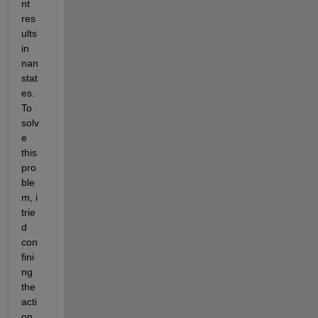
nt 
res
ults 
in 
nan 
stat
es. 
To 
solv
e 
this 
pro
ble
m, i 
trie
d 
con
fini
ng 
the 
acti
on 