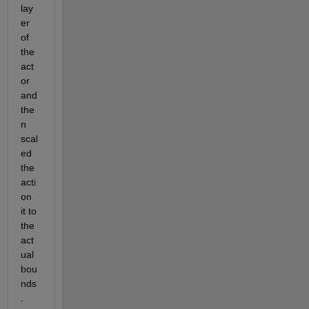
lay
er 
of 
the 
act
or 
and 
the
n 
scal
ed 
the 
acti
on 
it to 
the 
act
ual 
bou
nds
. 