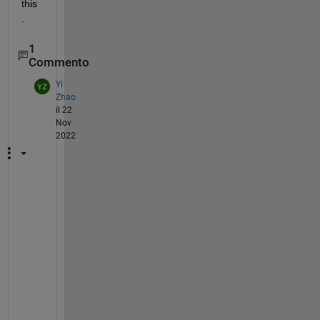
this
.
1
Commento
Yi
Zhao
il 22
Nov
2022
H
e
l
l
o
, 
I 
h
a