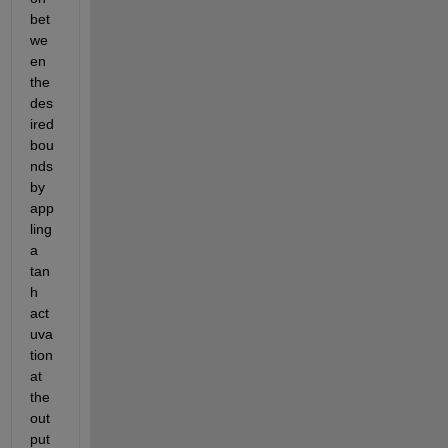
bet
we
en 
the 
des
ired 
bou
nds 
by 
app
ling 
a 
tan
h 
act
uva
tion 
at 
the 
out
put 