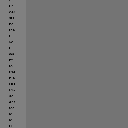
un
der
sta
nd 
tha
t 
yo
u 
wa
nt 
to 
trai
n a 
DD
PG 
ag
ent 
for 
MI
M
O 