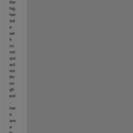
the 
hig
her 
sid
e 
wit
h 
co
nst
ant 
act
ion 
thr
ou
gh
put
, 
her
e 
are 
a 
fe