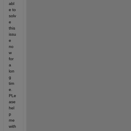
abl
e to 
solv
e 
this 
issu
e 
no
w 
for 
a 
lon
g 
tim
e. 
PLe
ase 
hel
p 
me 
with 