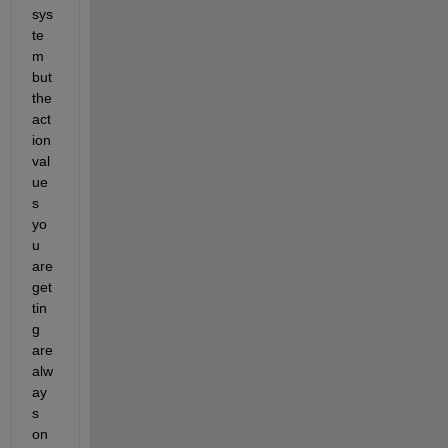
sys
te
m
but 
the 
act
ion 
val
ue
s 
yo
u 
are 
get
tin
g 
are 
alw
ay
s 
on 