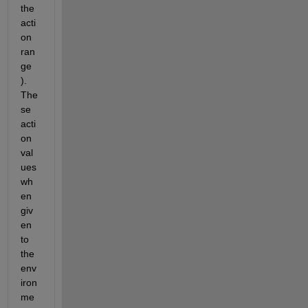
the 
acti
on 
ran
ge 
). 
The
se 
acti
on 
val
ues 
wh
en 
giv
en 
to 
the 
env
iron
me