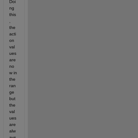
Doi
ng 
this
, 
the 
acti
on 
val
ues 
are 
no
w in 
the 
ran
ge 
but 
the 
val
ues 
are 
alw
ays 