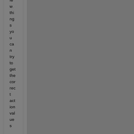
w 
thi
ng
s 
yo
u 
ca
n 
try 
to 
get 
the 
cor
rec
t 
act
ion 
val
ue
s