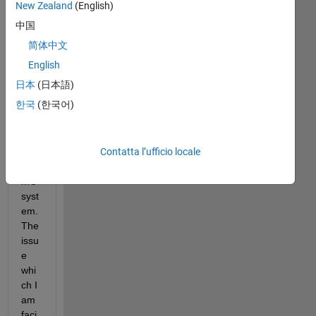
tryi
New Zealand
(English)
ng 
中国
to 
简体中文
trai
n a 
English
DD
日本
(日本語)
PG 
한국
(한국어)
age
nt 
for 
Contatta l’ufficio locale
a 
MI
MO 
syst
em. 
The 
issu
e 
whi
ch I 
am 
faci