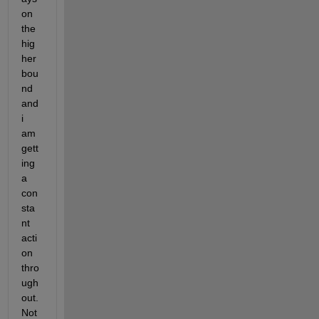
on 
the 
hig
her 
bou
nd 
and 
i 
am 
gett
ing 
a 
con
sta
nt 
acti
on 
thro
ugh
out. 
Not 