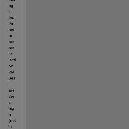
ng 
is 
that 
the 
act
or 
out
put 
i.e  
'acti
on 
val
ues 
' 
are 
ver
y 
hig
h 
(not 
in 