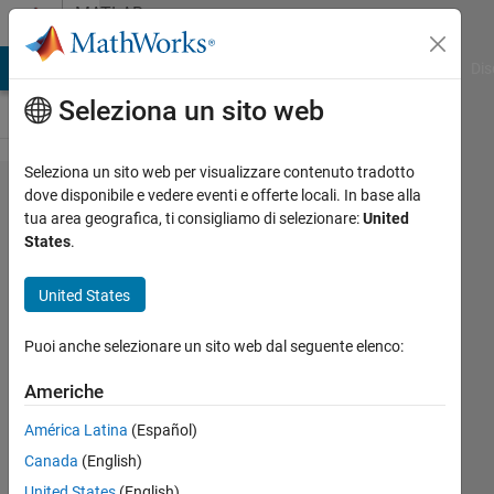
Vai al contenuto
MATLAB
Answers
ATLAB Answers
File Exchange
Cody
AI Chat Playground
Dis
Seleziona un sito web
Seleziona un sito web per visualizzare contenuto tradotto
Training
dove disponibile e vedere eventi e offerte locali. In base alla
tua area geografica, ti consigliamo di selezionare:
United
a DDPG
States
.
agent
for
United States
MIMO
Puoi anche selezionare un sito web dal seguente elenco:
system
Americhe
TANUJA
América Latina
(Español)
JOSHI
Canada
(English)
24 Ago
United States
(English)
2022