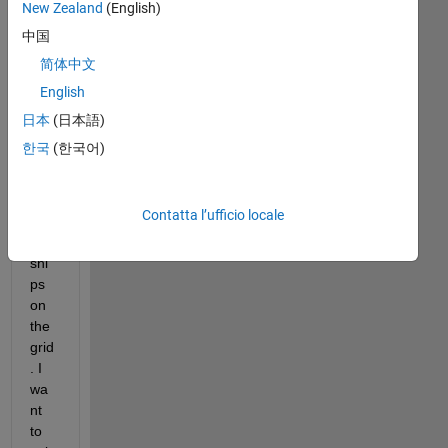
New Zealand
(English)
by 
6 
中国
grid 
简体中文
and 
English
no
w I 
日本
(日本語)
wa
한국
(한국어)
nt 
to 
pla
Contatta l’ufficio locale
ce 
my 
shi
ps 
on 
the 
grid
. I 
wa
nt 
to 