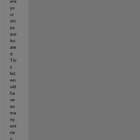
ere 
yo
ur 
shi
ps 
are 
loc
ate
d. 
Thi
s 
list 
wo
uld 
ha
ve 
as 
ma
ny 
ent
rie
s 