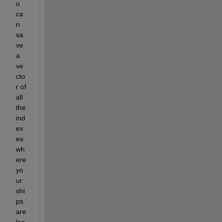
u 
ca
n 
sa
ve 
a 
ve
cto
r of 
all 
the 
ind
ex
es 
wh
ere 
yo
ur 
shi
ps 
are 
loc