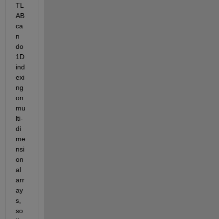
TL
AB 
ca
n 
do 
1D 
ind
exi
ng 
on 
mu
lti-
di
me
nsi
on
al 
arr
ay
s, 
so 