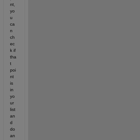
nt, 
yo
u 
ca
n 
ch
ec
k if 
tha
t 
poi
nt 
is 
in 
yo
ur 
list 
an
d 
do 
an