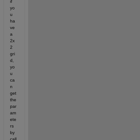
if 
yo
u 
ha
ve 
a 
2x
2 
gri
d, 
yo
u 
ca
n 
get 
the 
par
am
ete
rs 
by 
call