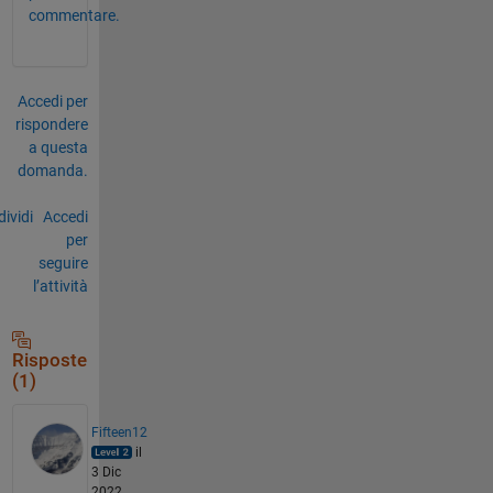
commentare.
Accedi per
rispondere
a questa
domanda.
ividi
Accedi
per
seguire
l’attività
Risposte
(1)
Fifteen12
il
3 Dic
2022