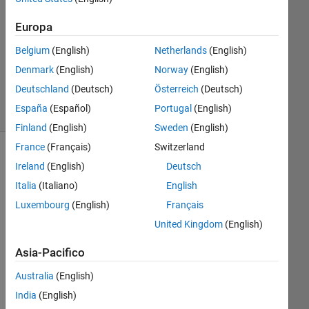
2022
1
Europa
Risposta
Belgium
(English)
Netherlands
(English)
Aggiornato
3 Dic 2022
Denmark
(English)
Norway
(English)
18
Deutschland
(Deutsch)
Österreich
(Deutsch)
Visualizzazioni
España
(Español)
Portugal
(English)
(30 giorni)
Finland
(English)
Sweden
(English)
France
(Français)
Switzerland
Ireland
(English)
Deutsch
Italia
(Italiano)
English
Luxembourg
(English)
Français
United Kingdom
(English)
Asia-Pacifico
I 
hav
Australia
(English)
e a 
India
(English)
6 