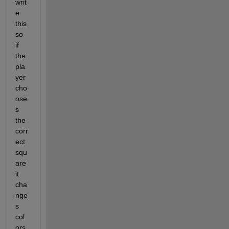
writ
e 
this 
so 
if 
the 
pla
yer 
cho
ose
s 
the 
corr
ect 
squ
are 
it 
cha
nge
s 
col
ors 