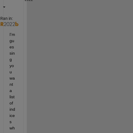
Ran in:
I'm 
gu
es
sin
g 
yo
u 
wa
nt 
a 
list 
of 
ind
ice
s 
wh