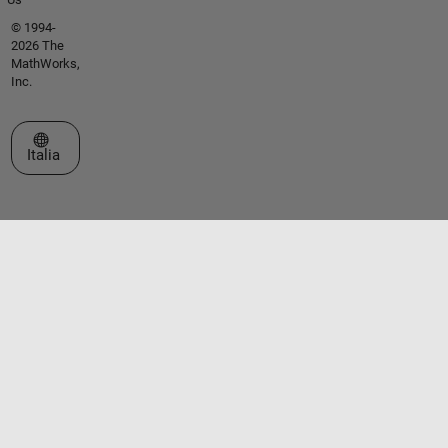
© 1994-
2026 The
MathWorks,
Inc.
Seleziona un sito web
Italia