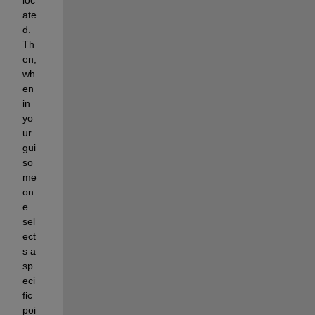
ate
d. 
Th
en, 
wh
en 
in 
yo
ur 
gui 
so
me
on
e 
sel
ect
s a 
sp
eci
fic 
poi