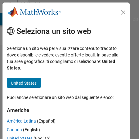
Vai al contenuto
MATLAB
Answers
ATLAB Answers
File Exchange
Cody
AI Chat Playground
Dis
Seleziona un sito web
Seleziona un sito web per visualizzare contenuto tradotto
How
dove disponibile e vedere eventi e offerte locali. In base alla
tua area geografica, ti consigliamo di selezionare:
United
to
States
.
write
code
United States
for
Puoi anche selezionare un sito web dal seguente elenco:
battle
ship
Americhe
América Latina
(Español)
Amanda
Canada
(English)
3 Dic
United States
(English)