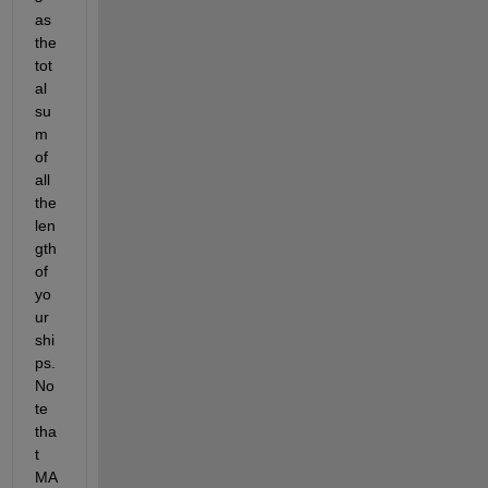
as 
the 
tot
al 
su
m 
of 
all 
the 
len
gth 
of 
yo
ur 
shi
ps. 
No
te 
tha
t 
MA