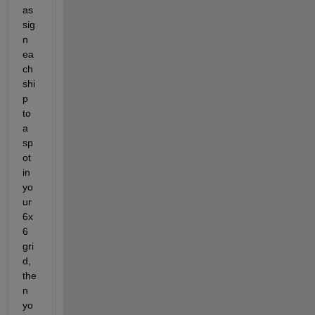
as
sig
n 
ea
ch 
shi
p 
to 
a 
sp
ot 
in 
yo
ur 
6x
6 
gri
d, 
the
n 
yo