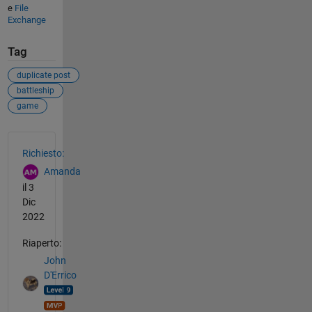
e
File
Exchange
Tag
duplicate post
battleship
game
Vedere anche
Richiesto:
Amanda
il 3
Dic
2022
Riaperto:
John
D'Errico