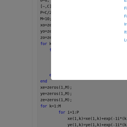
E
[~,C]=size(b);
F
P=C/2;
F
M=10;
I
xo=zeros(1,M);
yo=zeros(1,M);
I
zo=zeros(1,M);
L
for 
k=1:M
for 
i=1:P
        xo(1,k)=xo(1,k)+exp(-1i*(k-1)*
        yo(1,k)=yo(1,k)+exp(-1i*(k-1)*
        zo(1,k)=zo(1,k)+exp(-1i*(k-1)*
end 
%end of i
end
xe=zeros(1,M);
ye=zeros(1,M);
ze=zeros(1,M);
for 
k=1:M
for 
i=1:P
            xe(1,k)=xe(1,k)+exp(-1i*(k
            ye(1,k)=ye(1,k)+exp(-1i*(k