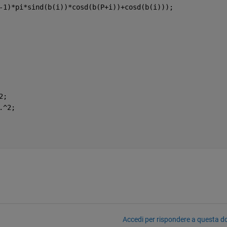
-1)*pi*sind(b(i))*cosd(b(P+i))+cosd(b(i)));
2;
.^2;
Accedi per rispondere a questa 