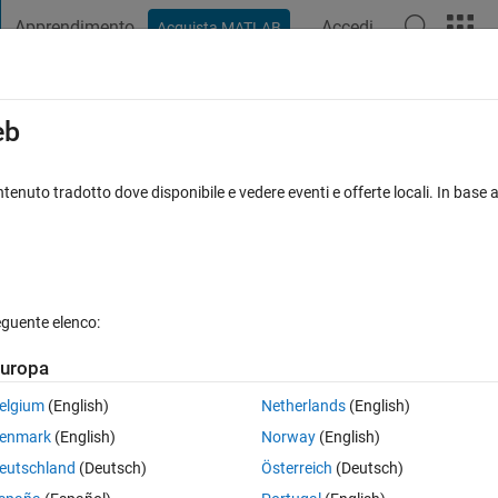
Apprendimento
Accedi
Acquista MATLAB
t Playground
Discussioni
Concorsi
Blog
Pubblica
Altro
iga
FAQ su MATLAB
Altro
eb
time?
tenuto tradotto dove disponibile e vedere eventi e offerte locali. In base a
osta accettata
Aggiornato 31 Dic 2022
21 Visualizzazioni (30 g
eguente elenco:
Mostra commenti meno
uropa
0 voti
Apri in MATLAB Online
elgium
(English)
Netherlands
(English)
Theme
enmark
(English)
Norway
(English)
eutschland
(Deutsch)
Österreich
(Deutsch)