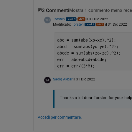
3 Commenti
Mostra 1 commento meno rece
Torsten
il 31 Dic 2022
Modificato:
Torsten
il 31 Dic 2022
abc = sum(abs(xo-xe).^2);
abcd = sum(abs(yo-ye).^2);
abcde = sum(abs(zo-ze).^2);
err = abc+abcd+abcde;
err = err/(3*M);
Sadiq Akbar
il 31 Dic 2022
Thanks a lot dear Torsten for your help
Accedi per commentare.