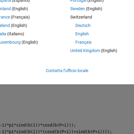
spaña
(Español)
Portugal
(English)
inland
(English)
Sweden
(English)
rance
(Français)
Switzerland
reland
(English)
Deutsch
talia
(Italiano)
English
uxembourg
(English)
Français
United Kingdom
(English)
pi*sind(u(i))*cosd(u(P+i))); 
pi*sind(u(i))*(cosd(u(P+i))+sind(u(P+i))));
Contatta l’ufficio locale
pi*sind(u(i))*cosd(u(P+i))+cosd(u(i)));
-1)*pi*sind(b(i))*cosd(b(P+i)));
-1)*pi*sind(b(i))*(cosd(b(P+i))+sind(b(P+i))));