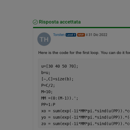
Risposta accettata
Torsten
il 31 Dic 2022
Here is the code for the first loop. You can do it 
u=[30 40 50 70];
b=u;
[~,C]=size(b);
P=C/2;
M=10;
MM =(0:(M-1)).';
PP=1:P
xo = sum(exp(-1i*MM*pi.*sind(u(PP)).*c
yo = sum(exp(-1i*MM*pi.*sind(u(PP)).*(
zo = sum(exp(-1i*MM*pi.*sind(u(PP)).*c