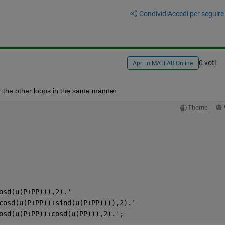
Condividi
Accedi per seguire l
0 voti
Apri in MATLAB Online
for the other loops in the same manner.
Theme
osd(u(P+PP))),2).'
cosd(u(P+PP))+sind(u(P+PP)))),2).'
osd(u(P+PP))+cosd(u(PP))),2).';