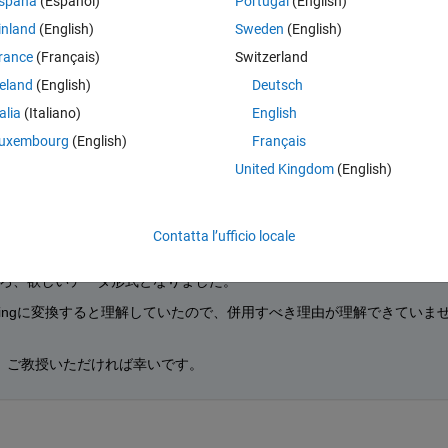
spaña
(Español)
Portugal
(English)
ままではエラーとなってしまいます。
inland
(English)
Sweden
(English)
rance
(Français)
Switzerland
った為皆さんのご意見をよろしくお願いいたします。
reland
(English)
Deutsch
talia
(Italiano)
English
uxembourg
(English)
Français
Apri in MATLAB Online
United Kingdom
(English)
Co
Theme
Contatta l’ufficio locale
したところ、欲しいデータ形式となりました。
rをstringに変換すると理解していたので、併用すべき理由が理解できていま
、ご教授いただければ幸いです。