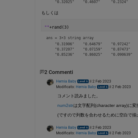
もしくは
""
+rand(3)
ans = 
3×3 string array
    "0.31906"    "0.64679"    "0.97242" 

    "0.37207"    "0.07159"    "0.87473" 

2 Commenti
Hernia Baby
il 2 Feb 2023
Modificato:
Hernia Baby
il 2 Feb 2023
コメント読みました。
num2str
は文字配列(character arr
(ですので列数を合わせるために空白で揃
Hernia Baby
il 2 Feb 2023
Modificato:
Hernia Baby
il 2 Feb 2023