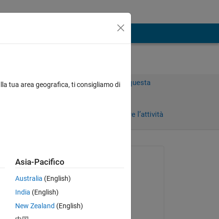
Accedi per rispondere a questa
lla tua area geografica, ti consigliamo di
domanda.
Condividi
Accedi per seguire l’attività
Richiesto:
Asia-Pacifico
mi
Australia
(English)
il 2 Feb 2023
India
(English)
Modificato:
New Zealand
(English)
Atsushi Ueno