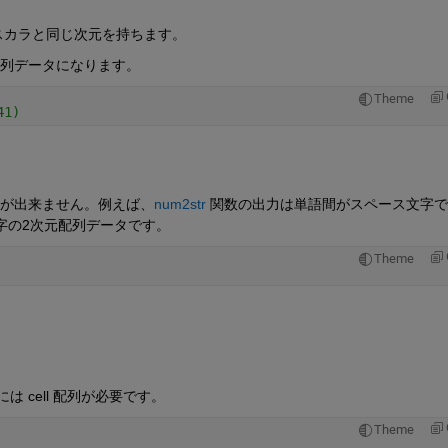
値スカラと同じ次元を持ちます。
配列データになります。
Theme
41)
事が出来ません。例えば、
num2str
 関数の出力は単語間がスペース文字
字の2次元配列データです。
Theme
は cell 配列が必要です。
Theme