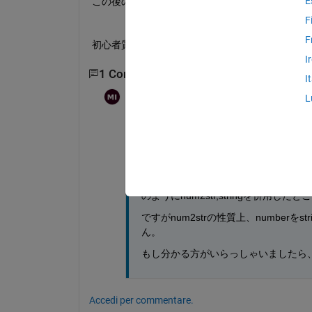
E
この後の操作としてはcontainsを使う為、この
F
F
初心者質問で恐縮ですが、自力では解決出来なか
I
1 Commento
I
mi
il 2 Feb 2023
L
data11 = num2str(data10);
data12 = string(data11);
のようにnum2str,stringを併用
ですがnum2strの性質上、numbe
ん。
もし分かる方がいらっしゃいましたら
Accedi per commentare.