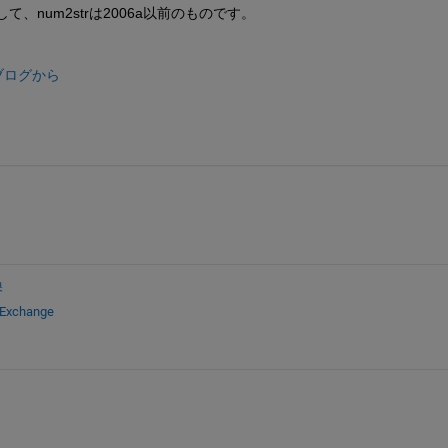
して、num2strは2006a以前のものです。
’sブログから
換
 Exchange