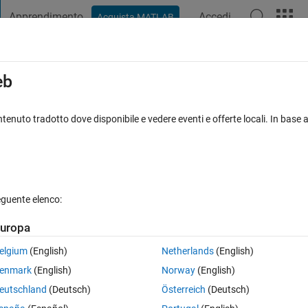
Apprendimento
Accedi
Acquista MATLAB
t Playground
Discussioni
Concorsi
Blog
Pubblica
Altro
iga
FAQ su MATLAB
Altro
eb
tenuto tradotto dove disponibile e vedere eventi e offerte locali. In base a
ttata
Aggiornato 2 Feb 2023
11 Visualizzazioni (30 giorni)
eguente elenco:
uropa
0 voti
elgium
(English)
Netherlands
(English)
num2strを使用しました。
enmark
(English)
Norway
(English)
 となっています。
eutschland
(Deutsch)
Österreich
(Deutsch)