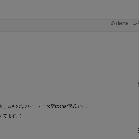
Theme
ay)に変換するものなので、データ型はchar形式です。
えてます。)