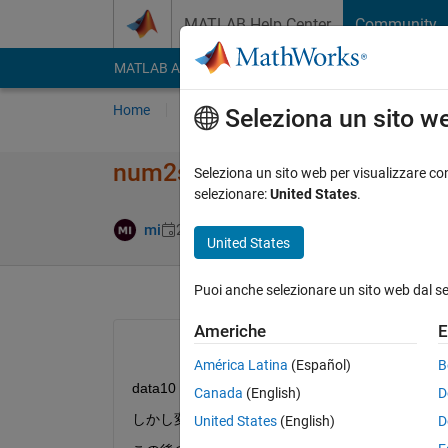
Vai al contenuto
MATLAB Help Center
Community
MATLAB Answers
File Exchange
Cody
AI Cha
Home
Poni una domanda
Risposta
Nav
Seleziona un sito w
num2strでchar型になる理由
Seleziona un sito web per visualizzare con
selezionare:
United States
.
Risposta acce
mi
2 Feb 2023
2 Risposte
United States
Puoi anche selezionare un sito web dal s
Americhe
E
América Latina
(Español)
B
data10 (10000*19 
double
)を文字列変換するため、
Canada
(English)
D
しかし変換後のデータがdata11 (10000*52 
char
)
United States
(English)
D