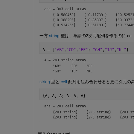
ans = 
3×3 cell array
    {'0.58046'}    {'0.11739'}    {'0.52521
    {'0.18829'}    {'0.85397'}    {'0.3372'
一方 
string
 型は、単語の2次元配列を作るのに cel
A = [
"AB"
,
"CD"
,
"EF"
; 
"GH"
,
"IJ"
,
"KL"
]
A = 
2×3 string array
    "AB"    "CD"    "EF"

string
 型と 
cell
 配列を組み合わせると更に次元の
{A, A, A; A, A, A}
ans = 
2×3 cell array
    {2×3 string}    {2×3 string}    {2×3 st