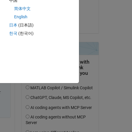
中国
il 2 Feb 2023
简体中文
Accettato:
English
Atsushi Ueno
日本
(日本語)
한국
(한국어)
py
せ