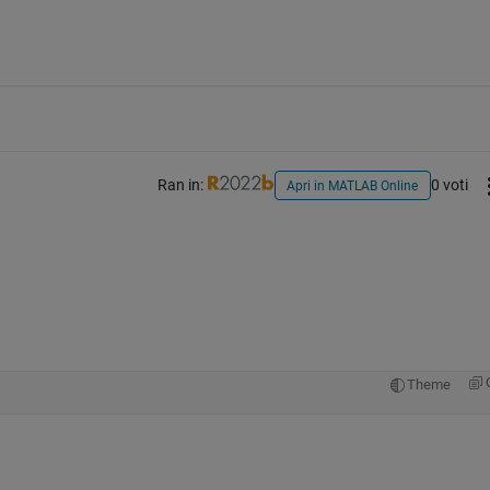
Ran in:
0 voti
Apri in MATLAB Online
。
Theme