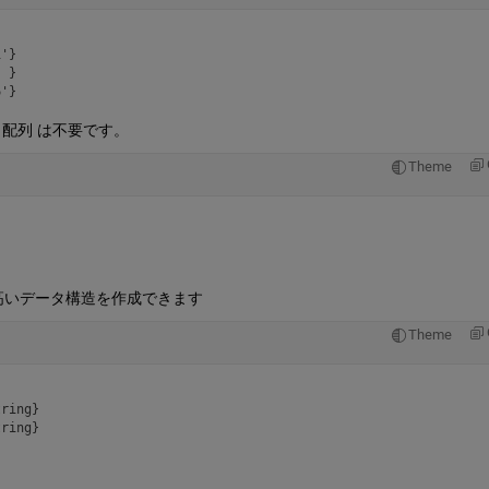
'}

 }

l 配列 は不要です。
Theme
高いデータ構造を作成できます
Theme
ring}
