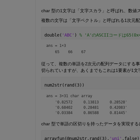
char 型の1文字は「文字スカラ」と呼ばれ、数
複数の文字は「文字ベクトル」と呼ばれる1次元
double(
'ABC'
) 
% 'A'のASCIIコードは65(0x
ans =
1×3
従って、複数の単語を2次元の配列データにする
切られていますが、あくまでもこれは1要素が1文
num2str(rand(3))
ans = 
3×31 char array
    '0.82572     0.13813     0.28528'

    '0.68402     0.28481     0.42083'

char 型で単語の区切りを持ったデータを実現するに
arrayfun(@num2str,rand(3),
'uni'
,false)