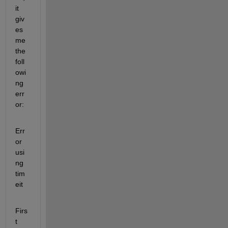
it 
giv
es 
me 
the 
foll
owi
ng 
err
or:
Err
or 
usi
ng 
tim
eit
Firs
t 