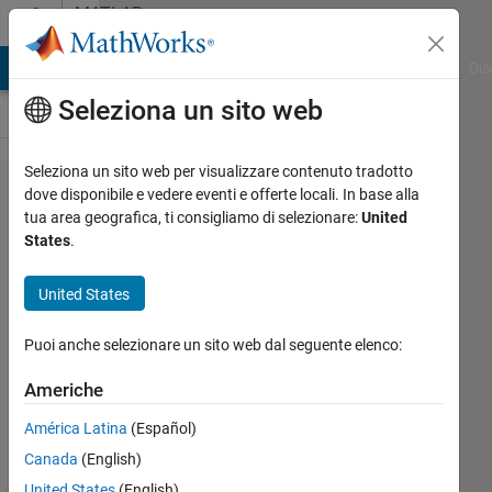
Vai al contenuto
MATLAB
Answers
ATLAB Answers
File Exchange
Cody
AI Chat Playground
Dis
Seleziona un sito web
Seleziona un sito web per visualizzare contenuto tradotto
Why
dove disponibile e vedere eventi e offerte locali. In base alla
tua area geografica, ti consigliamo di selezionare:
United
does
States
.
this
code
United States
give
Puoi anche selezionare un sito web dal seguente elenco:
error?
Americhe
Sadiq
América Latina
(Español)
Akbar
Canada
(English)
15 Feb
United States
(English)
2023