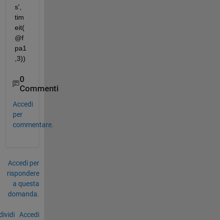
s', 
tim
eit(
@f
pa1
,3))
0
Commenti
Accedi
per
commentare.
Accedi per
rispondere
a questa
domanda.
ividi
Accedi