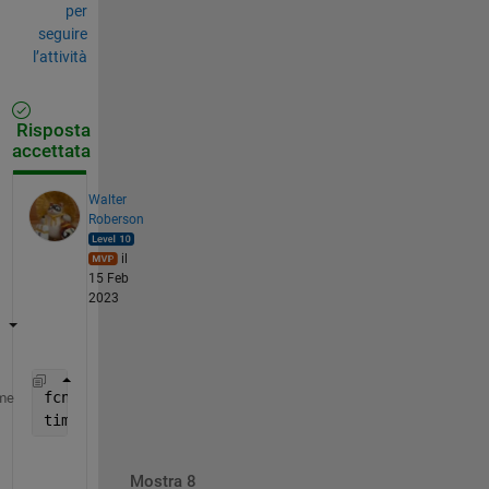
per
seguire
l’attività
Risposta
accettata
Walter
Roberson
il
15 Feb
2023
fcn = @() fpa1(10,0.8,2000,4,[-90 -90 -90 -90],[90 
me
timeit(fcn, 3)
Mostra 8