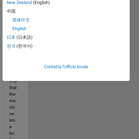
New Zealand
(English)
I 
中国
wa
简体中文
nt 
English
to 
imp
日本
(日本語)
len
한국
(한국어)
et 
tim
eit() 
Contatta l’ufficio locale
fun
ctio
n to 
find 
the 
ma
chi
ne 
tim
e 
for 