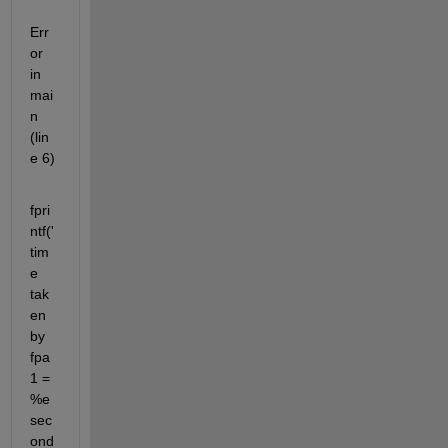
Err
or 
in 
mai
n 
(lin
e 6)
fpri
ntf('
tim
e 
tak
en 
by 
fpa
1 = 
%e 
sec
ond