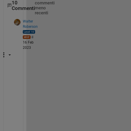
10
commenti
Commenti
meno
recenti
Walter
Roberson
il
16 Feb
2023
T
h
e 
o
r
i
g
i
n
a