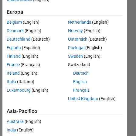
1
Europa
Risposta
Belgium
(English)
Netherlands
(English)
Risposta
Denmark
(English)
Norway
(English)
accettata
Deutschland
(Deutsch)
Österreich
(Deutsch)
Aggiornato
España
(Español)
Portugal
(English)
16 Feb
Finland
(English)
Sweden
(English)
2023
France
(Français)
Switzerland
2
Ireland
(English)
Deutsch
Visualizzazioni
(30 giorni)
Italia
(Italiano)
English
Luxembourg
(English)
Français
United Kingdom
(English)
Mostra
commenti
Asia-Pacifico
meno
recenti
Australia
(English)
India
(English)