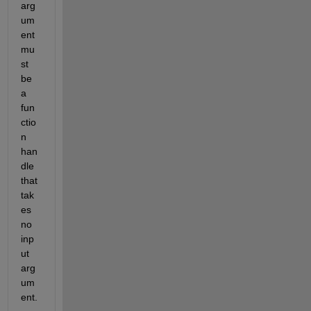
arg
um
ent 
mu
st 
be 
a 
fun
ctio
n 
han
dle 
that 
tak
es 
no 
inp
ut 
arg
um
ent.