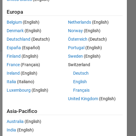
Aggiornato
Europa
19 Mar
Belgium
(English)
Netherlands
(English)
2023
14
Denmark
(English)
Norway
(English)
Visualizzazioni
Deutschland
(Deutsch)
Österreich
(Deutsch)
(30 giorni)
España
(Español)
Portugal
(English)
Finland
(English)
Sweden
(English)
France
(Français)
Switzerland
Ireland
(English)
Deutsch
Italia
(Italiano)
English
Luxembourg
(English)
Français
United Kingdom
(English)
Hi 
Asia-Pacifico
all, 
I 
Australia
(English)
hav
India
(English)
e 