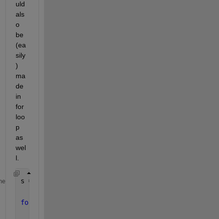
uld 
als
o 
be 
(ea
sily
) 
ma
de 
in 
for 
loo
p 
as 
wel
l.
s = struct();
me
for 
q = 1:10
    s.(sprintf(
'field%d'
,q)) = nums;