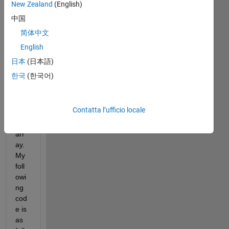
New Zealand
(English)
so
me 
中国
trou
简体中文
ble
English
s in 
ma
日本
(日本語)
kin
한국
(한국어)
g 
an 
dyn
Contatta l’ufficio locale
ami
c 
arr
ay. 
My 
foll
owi
ng 
cod
e is 
as 