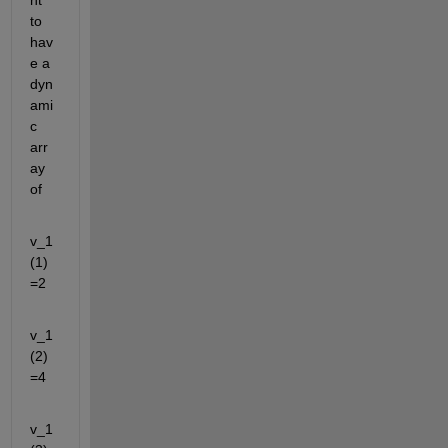
nt 
to 
hav
e a 
dyn
ami
c 
arr
ay 
of
v_1
(1) 
=2
v_1
(2) 
=4
v_1