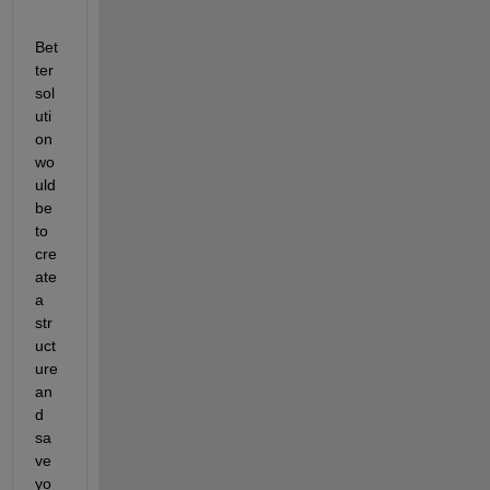
Bet
ter 
sol
uti
on 
wo
uld 
be 
to 
cre
ate 
a 
str
uct
ure 
an
d 
sa
ve 
yo