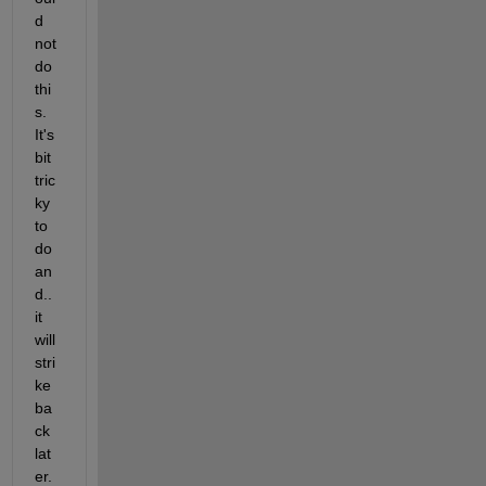
d 
not 
do 
thi
s. 
It's 
bit 
tric
ky 
to 
do 
an
d.. 
it 
will 
stri
ke 
ba
ck 
lat
er.