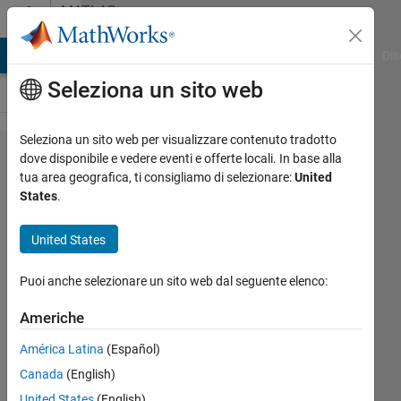
Vai al contenuto
MATLAB
Answers
ATLAB Answers
File Exchange
Cody
AI Chat Playground
Dis
Seleziona un sito web
Seleziona un sito web per visualizzare contenuto tradotto
Dynamic
dove disponibile e vedere eventi e offerte locali. In base alla
tua area geografica, ti consigliamo di selezionare:
United
array
States
.
variables
problems
United States
Puoi anche selezionare un sito web dal seguente elenco:
Tsz
Tsun
Americhe
19 Mar
2023
América Latina
(Español)
1
Canada
(English)
Risposta
United States
(English)