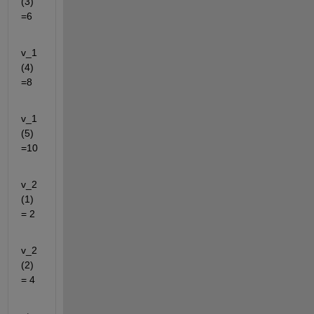
(3) 
=6
v_1
(4) 
=8
v_1
(5) 
=10
v_2
(1) 
= 2
v_2
(2) 
= 4