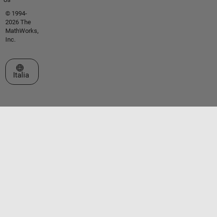
© 1994-
2026 The
MathWorks,
Inc.
Seleziona un sito web
Italia