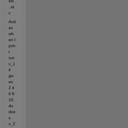
etc.
..et
c
And 
so 
wh
en I 
prin
t 
out 
v_1 
it 
giv
es 
2 4 
6 8 
10, 
do 
doe
s 
v_2  