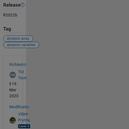
Release
R2022b
Tag
dynamic array
dynamic variables
Vedere anche
Richiesto:
Tsz
Tsun
il 19
Mar
2023
Modificato:
Vilém
Frynta