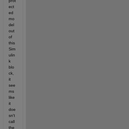
prot
ect
ed 
mo
del 
out 
of 
this 
Sim
ulin
k 
blo
ck, 
it 
see
ms 
like 
it 
doe
sn't 
call 
the 