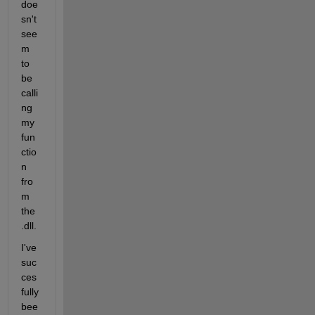
doe
sn't 
see
m 
to 
be 
calli
ng 
my 
fun
ctio
n 
fro
m 
the 
.dll.
I've 
suc
ces
fully 
bee