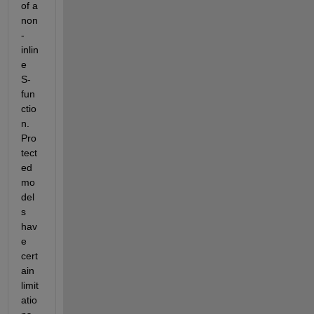
of a 
non
-
inlin
e 
S-
fun
ctio
n. 
Pro
tect
ed 
mo
del
s 
hav
e 
cert
ain 
limit
atio