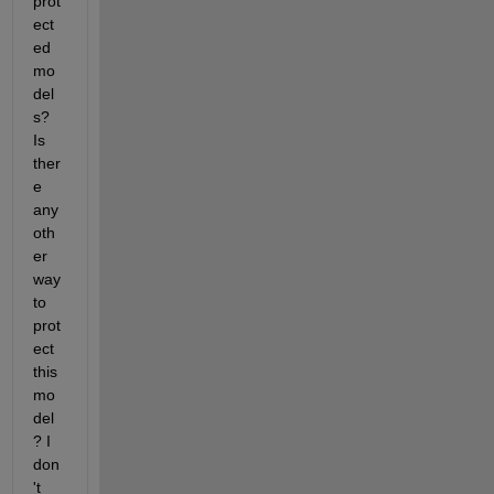
prot
ect
ed 
mo
del
s? 
Is 
ther
e 
any 
oth
er 
way 
to 
prot
ect 
this 
mo
del
? I 
don
't 