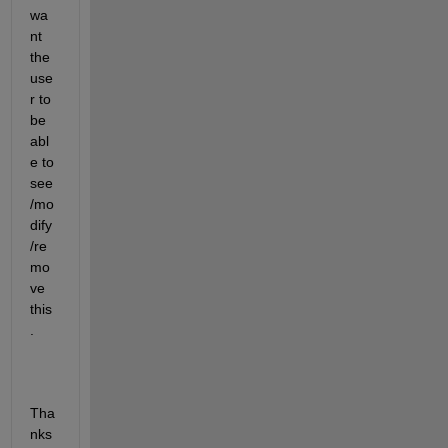
wa
nt 
the 
use
r to 
be 
abl
e to 
see
/mo
dify
/re
mo
ve 
this
.
Tha
nks