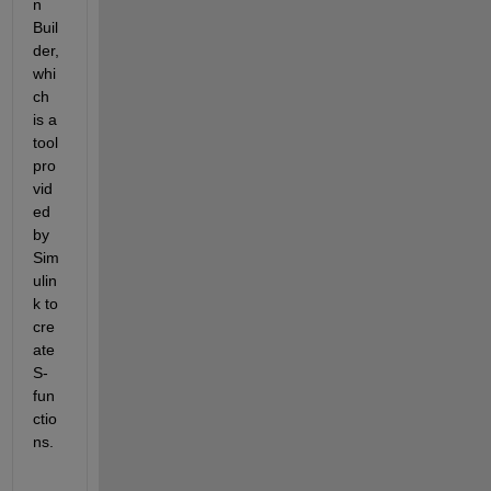
n 
Buil
der, 
whi
ch 
is a 
tool 
pro
vid
ed 
by 
Sim
ulin
k to 
cre
ate 
S-
fun
ctio
ns.