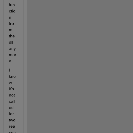
fun
ctio
n 
fro
m 
the 
dll 
any
mor
e.
I 
kno
w 
it's 
not 
call
ed 
for 
two 
rea
son