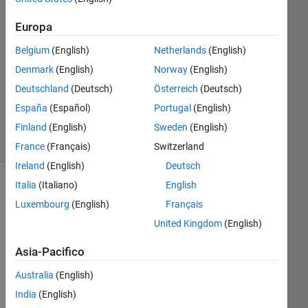
Risposta
Europa
accettata
Belgium
(English)
Netherlands
(English)
Aggiornato
Denmark
(English)
Norway
(English)
30 Mar
Deutschland
(Deutsch)
Österreich
(Deutsch)
2023
España
(Español)
Portugal
(English)
4
Visualizzazioni
Finland
(English)
Sweden
(English)
(30 giorni)
France
(Français)
Switzerland
Ireland
(English)
Deutsch
Italia
(Italiano)
English
Luxembourg
(English)
Français
United Kingdom
(English)
Asia-Pacifico
Australia
(English)
India
(English)
Hell