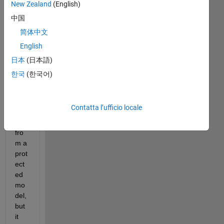
New Zealand
(English)
o,
中国
简体中文
I've 
English
bee
n 
日本
(日本語)
tryi
한국
(한국어)
ng 
to 
call 
Contatta l’ufficio locale
a 
.dll 
fro
m a 
prot
ect
ed 
mo
del, 
but 
it 