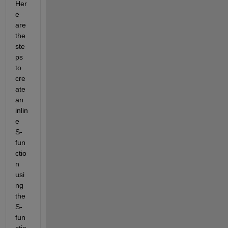
Her
e 
are 
the 
ste
ps 
to 
cre
ate 
an 
inlin
e 
S-
fun
ctio
n 
usi
ng 
the 
S-
fun
ctio