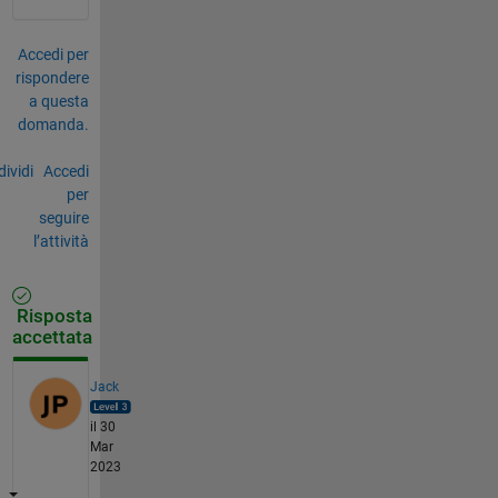
Accedi per
rispondere
a questa
domanda.
ividi
Accedi
per
seguire
l’attività
Risposta
accettata
Jack
il 30
Mar
2023