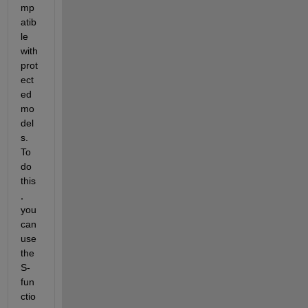
mp
atib
le 
with 
prot
ect
ed 
mo
del
s. 
To 
do 
this
, 
you 
can 
use 
the 
S-
fun
ctio