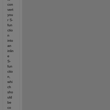
con
vert 
you
r S-
fun
ctio
n 
into 
an 
inlin
e 
S-
fun
ctio
n, 
whi
ch 
sho
uld 
be 
co