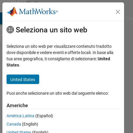
Vai al contenuto
MATLAB
Answers
ATLAB Answers
File Exchange
Cody
AI Chat Playground
Dis
Seleziona un sito web
Seleziona un sito web per visualizzare contenuto tradotto
Calling
dove disponibile e vedere eventi e offerte locali. In base alla
tua area geografica, ti consigliamo di selezionare:
United
dll in
States
.
protected
model.
United States
Puoi anche selezionare un sito web dal seguente elenco:
Quentin
Coret
Americhe
30 Mar
2023
América Latina
(Español)
1
Canada
(English)
Risposta
United States
(English)