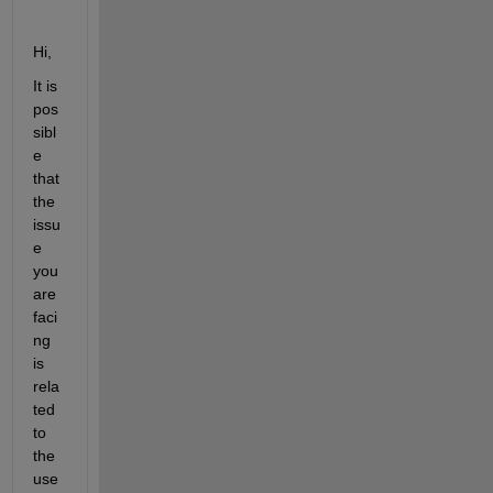
Hi,
It is 
pos
sibl
e 
that 
the 
issu
e 
you 
are 
faci
ng 
is 
rela
ted 
to 
the 
use 