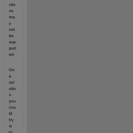
ctio
ns 
ma
y 
not 
be 
sup
port
ed.
On
e 
sol
utio
n 
you 
cou
ld 
try 
is 
to 