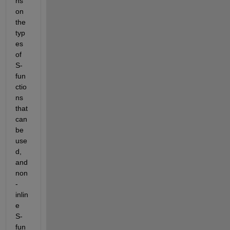
ns 
on 
the 
typ
es 
of 
S-
fun
ctio
ns 
that 
can 
be 
use
d, 
and 
non
-
inlin
e 
S-
fun