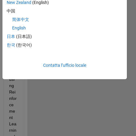
New Zealand
(English)
I 
中国
des
简体中文
ign
English
ed 
a 
日本
(日本語)
mo
한국
(한국어)
del 
in 
sim
Contatta l’ufficio locale
ulin
k 
usi
ng 
Rei
nfor
ce
me
nt 
Lea
rnin