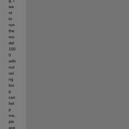
g, I 
wa
nt 
to 
run 
the 
mo
del 
100
0 
with
out 
usi
ng 
loo
p. 
can 
hel
p 
me, 
ple
ase