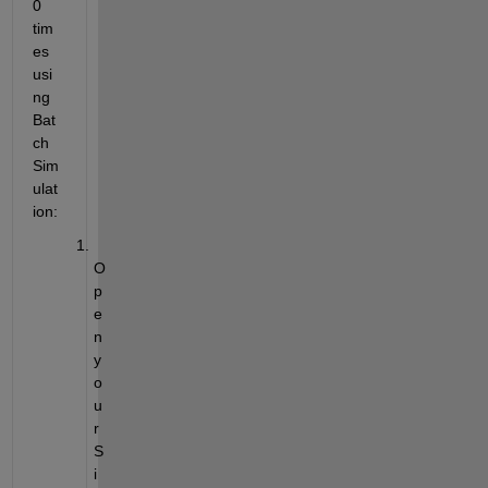
0 
tim
es 
usi
ng 
Bat
ch 
Sim
ulat
ion:
O
p
e
n 
y
o
u
r 
S
i