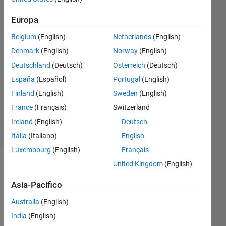
2
Europa
Risposte
Belgium
(English)
Netherlands
(English)
Risposta
Denmark
(English)
Norway
(English)
accettata
Deutschland
(Deutsch)
Österreich
(Deutsch)
Aggiornato
España
(Español)
Portugal
(English)
30 Ott
Finland
(English)
Sweden
(English)
2023
France
(Français)
Switzerland
27
Ireland
(English)
Deutsch
Visualizzazioni
(30 giorni)
Italia
(Italiano)
English
Luxembourg
(English)
Français
United Kingdom
(English)
Asia-Pacifico
Australia
(English)
India
(English)