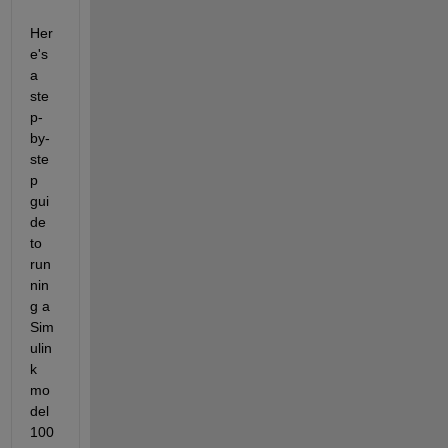
Her
e's 
a 
ste
p-
by-
ste
p 
gui
de 
to 
run
nin
g a 
Sim
ulin
k 
mo
del 
100