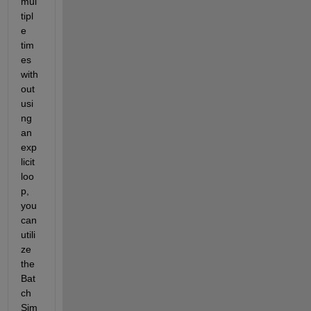
mul
tipl
e 
tim
es 
with
out 
usi
ng 
an 
exp
licit 
loo
p, 
you 
can 
utili
ze 
the 
Bat
ch 
Sim