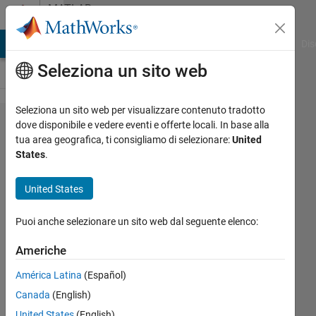
Vai al contenuto
MATLAB
Answers
ATLAB Answers
File Exchange
Cody
AI Chat Playground
Dis
Seleziona un sito web
Seleziona un sito web per visualizzare contenuto tradotto
how
dove disponibile e vedere eventi e offerte locali. In base alla
tua area geografica, ti consigliamo di selezionare:
United
make
States
.
iteration
for
United States
simulink
Puoi anche selezionare un sito web dal seguente elenco:
model
Americhe
Arwa
América Latina
(Español)
Salem
Canada
(English)
3 Giu
United States
(English)
2023