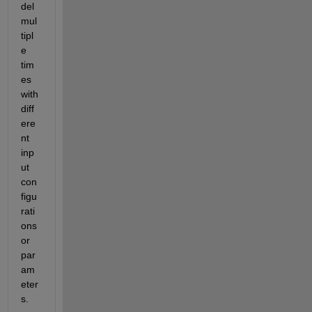
del 
mul
tipl
e 
tim
es 
with 
diff
ere
nt 
inp
ut 
con
figu
rati
ons 
or 
par
am
eter
s.