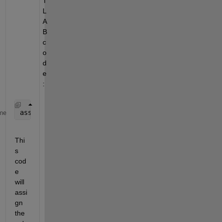
T
L
A
B 
c
o
d
e
:
assignin(
'base'
, 
'numSimulations'
, 1000);
me
Thi
s 
cod
e 
will 
assi
gn 
the 