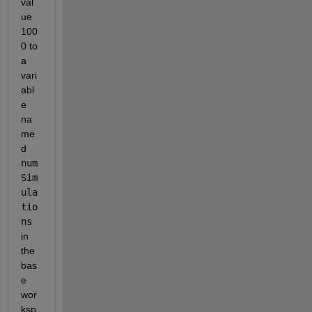
val
ue 
100
0 to 
a 
vari
abl
e 
na
me
d 
num
Sim
ula
tio
ns
in 
the 
bas
e 
wor
ksp