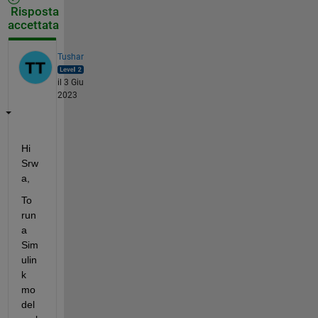
Risposta
accettata
Tushar
il 3 Giu
2023
Hi 
Srw
a,
To 
run 
a 
Sim
ulin
k 
mo
del 