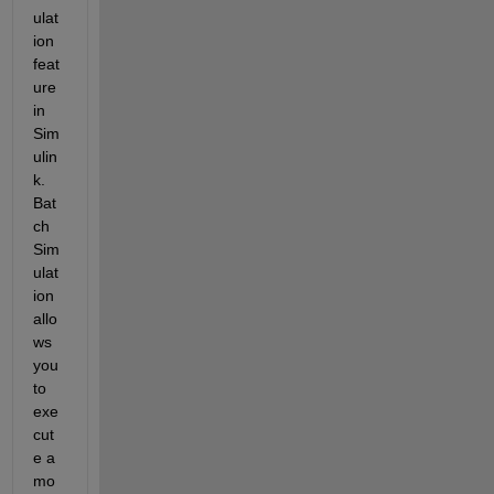
ulat
ion 
feat
ure 
in 
Sim
ulin
k. 
Bat
ch 
Sim
ulat
ion 
allo
ws 
you 
to 
exe
cut
e a 
mo