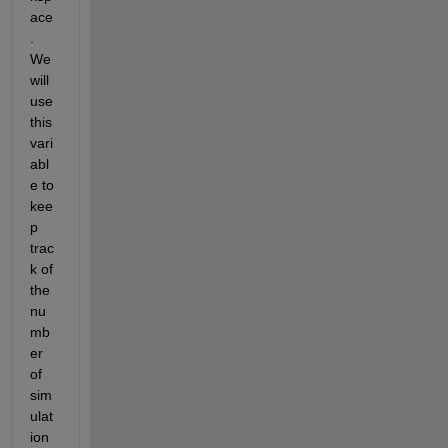
ace
. 
We 
will 
use 
this 
vari
abl
e to 
kee
p 
trac
k of 
the 
nu
mb
er 
of 
sim
ulat
ion