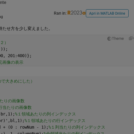
nte
Ran in:
Apri in MATLAB Online
ug
配列の持たせ方を少し変えました。
Theme
数２）
"
));
00, 201:400)};
元画像の表示
なので大きめにした）
あたりの画像数
行当たりの画像数
,br,1);
%１領域あたりの列インデックス
br)',bl,1);
%１領域あたりの行インデックス
d + (0 : rowNum - 1);
%１列当たりの列インデックス
(:), 1, columnNum);
%全領域当たりの列インデックス