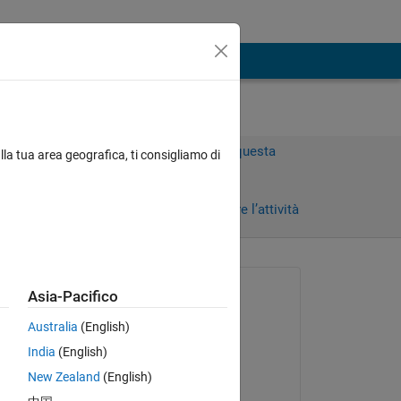
Accedi per rispondere a questa
lla tua area geografica, ti consigliamo di
domanda.
)
Condividi
Accedi per seguire l’attività
 recenti
Richiesto:
Asia-Pacifico
朋貴 熊田
Australia
(English)
il 30 Giu 2023
India
(English)
Commentato:
New Zealand
(English)
朋貴 熊田