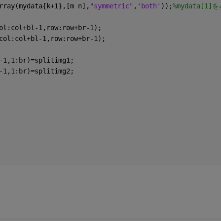
rray(mydata{k+1},[m n],
"symmetric"
,
'both'
));
%mydata[1
ol:col+bl-1,row:row+br-1);
col:col+bl-1,row:row+br-1);
-1,1:br)=splitimg1;
-1,1:br)=splitimg2; 