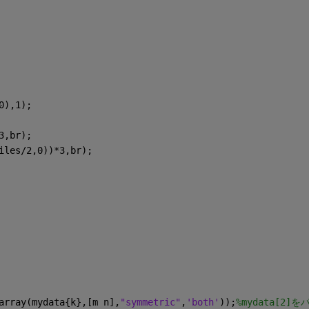
0),1);
3,br);
iles/2,0))*3,br);
array(mydata{k},[m n],
"symmetric"
,
'both'
));
%mydata[2]