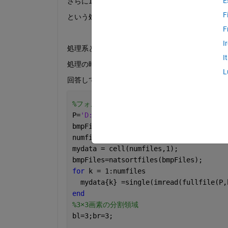
E
さらに1画素ズラして行列(2:4,1:3)の同一領域
F
という処理を行いたいです。
F
I
処理系としては以下のように記述し、やりたいこ
I
処理の時間が長すぎて困っています。改善点やpar
L
回答していただけると幸いです。
%フォルダの中の拡張子を指定して内容一覧にす
P=
'D:\subimg_lineup'
;
bmpFiles = dir(fullfile(P,
'*.bmp'
));
numfiles = length(bmpFiles);
mydata = cell(numfiles,1);
bmpFiles=natsortfiles(bmpFiles);
for 
k = 1:numfiles
  mydata{k} =single(imread(fullfile(P,
end
%3×3画素の分割領域
bl=3;br=3;