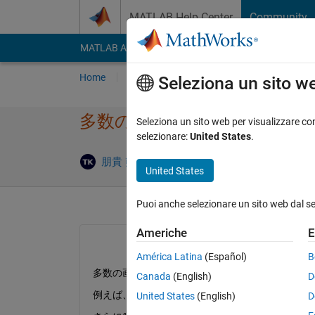
Vai al contenuto
MATLAB Help Center
Community
MATLAB Answers
File Exchange
Cody
AI Cha
Home
Poni una domanda
Risposta
Nav
Seleziona un sito w
多数の画像データの同一領域を集め
Seleziona un sito web per visualizzare con
selezionare:
United States
.
Rispos
朋貴 熊田
30 Giu 2023
1 Risposta
United States
Puoi anche selezionare un sito web dal s
Americhe
E
América Latina
(Español)
B
多数の画像データの同一領域を集めたいです。
Canada
(English)
D
例えば、100枚の画像データ対して行列(1:3,1:
United States
(English)
D