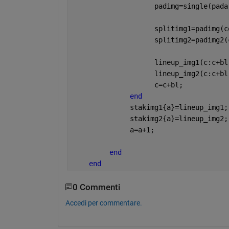
                    padimg=single(pada
                    splitimg1=padimg(c
                    splitimg2=padimg2(
                    lineup_img1(c:c+bl
                    lineup_img2(c:c+bl
                    c=c+bl;
end
              stakimg1{a}=lineup_img1;
              stakimg2{a}=lineup_img2;
              a=a+1;
end
end
0 Commenti
Accedi per commentare.