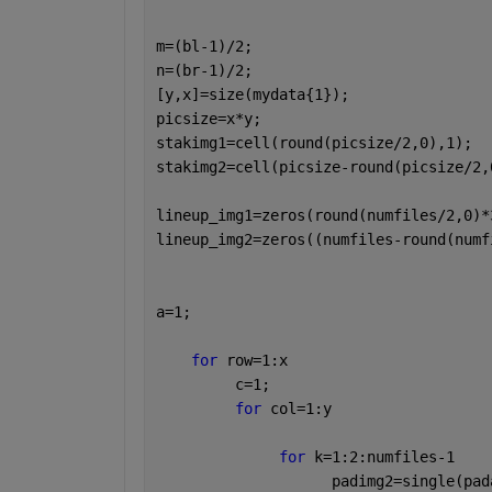
m=(bl-1)/2;
n=(br-1)/2;
[y,x]=size(mydata{1});
picsize=x*y;
stakimg1=cell(round(picsize/2,0),1);
stakimg2=cell(picsize-round(picsize/2,
lineup_img1=zeros(round(numfiles/2,0)*
lineup_img2=zeros((numfiles-round(numf
a=1;
for 
row=1:x
         c=1;
for 
col=1:y
for 
k=1:2:numfiles-1
                    padimg2=single(pad