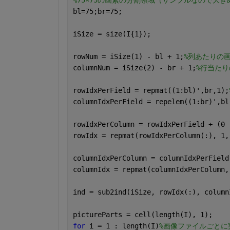
bl=75;br=75;
iSize = size(I{1});
rowNum = iSize(1) - bl + 1;
%列あたりの
columnNum = iSize(2) - br + 1;
%行当た
rowIdxPerField = repmat((1:bl)',br,1);
columnIdxPerField = repelem((1:br)',bl
rowIdxPerColumn = rowIdxPerField + (0 
rowIdx = repmat(rowIdxPerColumn(:), 1,
columnIdxPerColumn = columnIdxPerField
columnIdx = repmat(columnIdxPerColumn,
ind = sub2ind(iSize, rowIdx(:), column
pictureParts = cell(length(I), 1);
for 
i = 1 : length(I)
%画像ファイルごとに