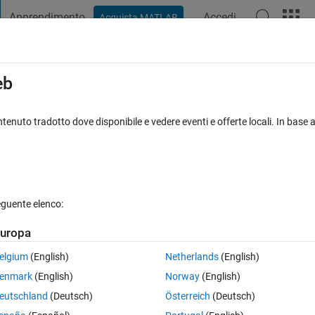
Apprendimento
Accedi
Acquista MATLAB
t Playground
Discussioni
Concorsi
Blog
Pubblica
Altro
iga
FAQ su MATLAB
Altro
eb
たい (for loopの高速化)
tenuto tradotto dove disponibile e vedere eventi e offerte locali. In base a
ta accettata
Aggiornato 4 Lug 2023
4 Visualizzazioni (30 giorni
eguente elenco:
Mostra commenti meno
uropa
0 voti
Apri in MATLAB Online
elgium
(English)
Netherlands
(English)
enmark
(English)
Norway
(English)
3)の同一領域を100枚の画像全てから集め1つのセルに格納し、
eutschland
(Deutsch)
Österreich
(Deutsch)