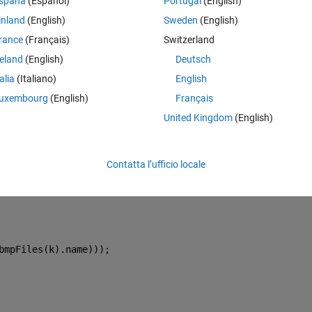
spaña
(Español)
Portugal
(English)
を100枚全ての画像から集め1つのセルに格納する。
inland
(English)
Sweden
(English)
rance
(Français)
Switzerland
reland
(English)
Deutsch
とは出来ていると思うのですが、
talia
(Italiano)
English
forを使った処理で高速化出来ますでしょうか？
uxembourg
(English)
Français
United Kingdom
(English)
Theme
る。画像取り込み
Contatta l’ufficio locale
bmpFiles(k).name))); 