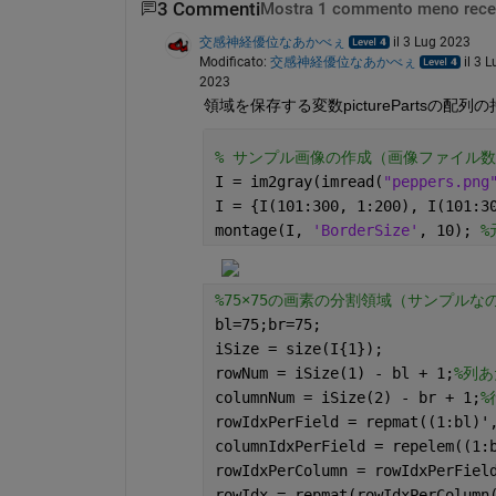
3 Commenti
Mostra 1 commento meno rece
交感神経優位なあかべぇ
il 3 Lug 2023
Modificato:
交感神経優位なあかべぇ
il 3 L
2023
領域を保存する変数picturePartsの
% サンプル画像の作成（画像ファイル
I = im2gray(imread(
"peppers.png
I = {I(101:300, 1:200), I(101:3
montage(I, 
'BorderSize'
, 10); 
%
%75×75の画素の分割領域（サンプル
bl=75;br=75;
iSize = size(I{1});
rowNum = iSize(1) - bl + 1;
%列
columnNum = iSize(2) - br + 1;
%
rowIdxPerField = repmat((1:bl)'
columnIdxPerField = repelem((1:
rowIdxPerColumn = rowIdxPerFiel
rowIdx = repmat(rowIdxPerColumn