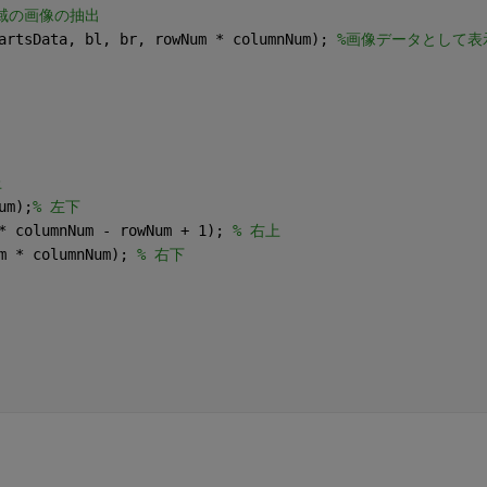
域の画像の抽出
artsData, bl, br, rowNum * columnNum); 
%画像データとして表
上
um);
% 左下
* columnNum - rowNum + 1); 
% 右上
m * columnNum); 
% 右下