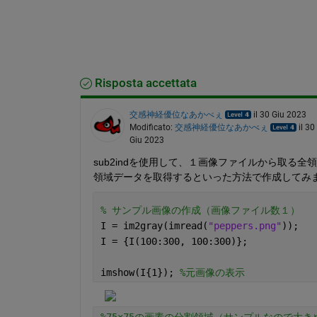
Risposta accettata
交感神経優位なあかべぇ
il 30 Giu 2023
Modificato:
交感神経優位なあかべぇ
il 30
Giu 2023
sub2indを使用して、１画像ファイルから取る
領域データを取得するといった方法で作成してみ
% サンプル画像の作成（画像ファイル数１）
I = im2gray(imread(
"peppers.png"
));
I = {I(100:300, 100:300)};
imshow(I{1}); 
%元画像の表示
%75×75の画素の分割領域（サンプルなので大き