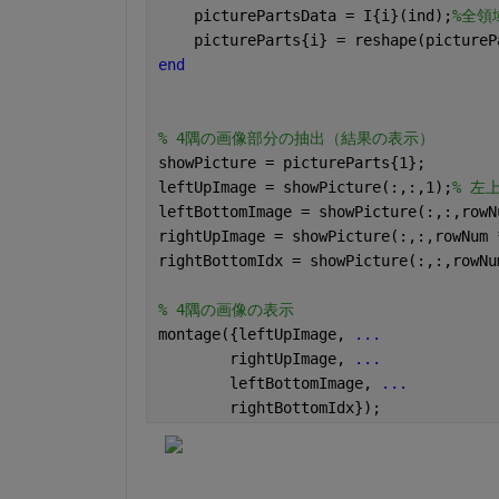
    picturePartsData = I{i}(ind);
%全領
    pictureParts{i} = reshape(pictureP
end
% 4隅の画像部分の抽出（結果の表示）
showPicture = pictureParts{1};
leftUpImage = showPicture(:,:,1);
% 左
leftBottomImage = showPicture(:,:,rowN
rightUpImage = showPicture(:,:,rowNum 
rightBottomIdx = showPicture(:,:,rowNu
% 4隅の画像の表示
montage({leftUpImage, 
...
        rightUpImage, 
...
        leftBottomImage, 
...
        rightBottomIdx});