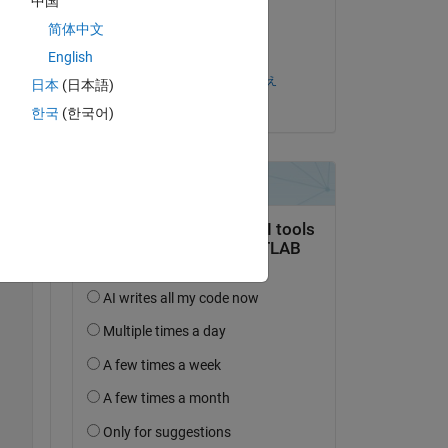
中国
il 4 Lug 2023
简体中文
Accettato:
English
交感神経優位なあかべぇ
日本
(日本語)
한국
(한국어)
Copy