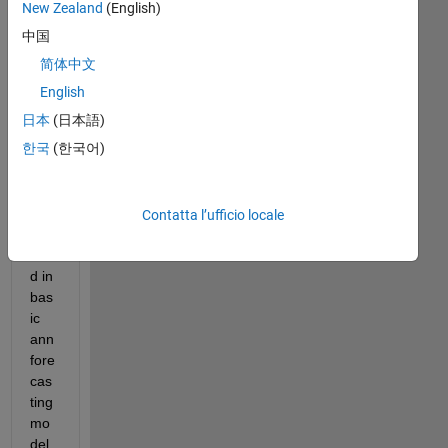
nt 
New Zealand
(English)
cali
中国
brat
简体中文
ion 
tec
English
hni
日本
(日本語)
que
한국
(한국어)
s in 
AN
N 
that 
Contatta l’ufficio locale
is 
use
d in 
bas
ic 
ann 
fore
cas
ting 
mo
del