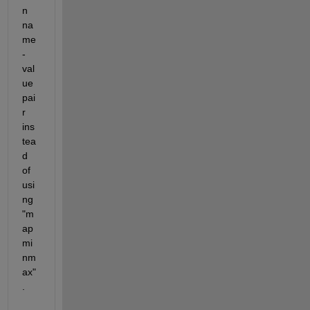
n 
na
me
-
val
ue 
pai
r 
ins
tea
d 
of 
usi
ng 
"m
ap
mi
nm
ax"
.