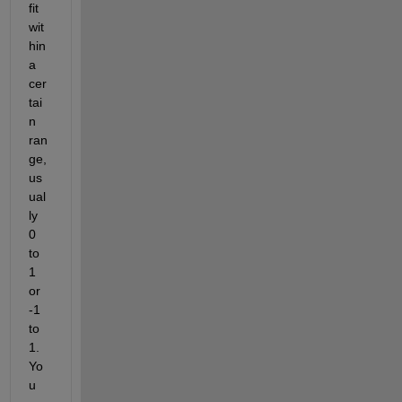
fit 
wit
hin 
a 
cer
tai
n 
ran
ge, 
us
ual
ly 
0 
to 
1 
or 
-1 
to 
1. 
Yo
u 