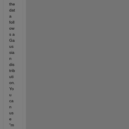
the 
dat
a 
foll
ow
s a 
Ga
us
sia
n 
dis
trib
uti
on. 
Yo
u 
ca
n 
us
e 
"m