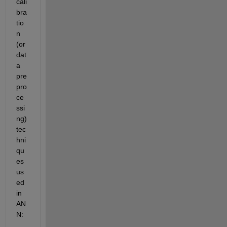
cali
bra
tio
n 
(or 
dat
a 
pre
pro
ce
ssi
ng) 
tec
hni
qu
es 
us
ed 
in 
AN
N: