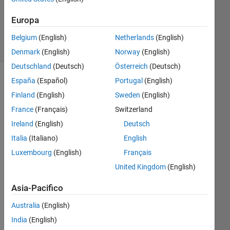
16 Ott
2023
Europa
6
Visualizzazioni
Belgium
(English)
Netherlands
(English)
(30 giorni)
Denmark
(English)
Norway
(English)
Deutschland
(Deutsch)
Österreich
(Deutsch)
España
(Español)
Portugal
(English)
Finland
(English)
Sweden
(English)
France
(Français)
Switzerland
Ireland
(English)
Deutsch
Italia
(Italiano)
English
Luxembourg
(English)
Français
United Kingdom
(English)
Whi
ch 
Asia-Pacifico
are 
the 
Australia
(English)
diff
India
(English)
ere