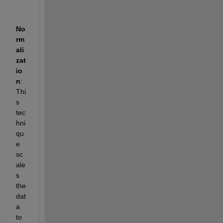
No
rm
ali
zat
io
n
: 
Thi
s 
tec
hni
qu
e 
sc
ale
s 
the 
dat
a 
to 