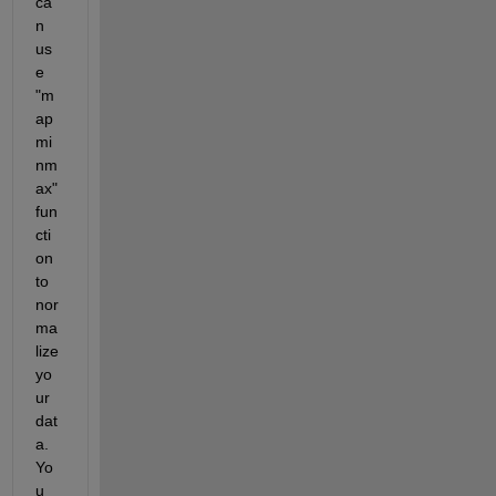
ca
n 
us
e 
"m
ap
mi
nm
ax" 
fun
cti
on 
to 
nor
ma
lize 
yo
ur 
dat
a. 
Yo
u 