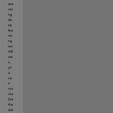
are 
usi
ng 
de
ep 
lea
rni
ng 
wo
rkfl
ow
s, 
yo
u 
ca
n 
nor
ma
lize 
the 
dat