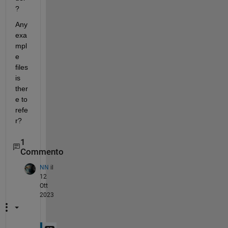
?
Any 
exa
mpl
e 
files 
is 
ther
e to 
refe
r?
1
Commento
NN
il
12
Ott
2023