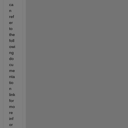
ca
n 
ref
er 
to 
the 
foll
owi
ng 
do
cu
me
nta
tio
n 
link 
for 
mo
re 
inf
or