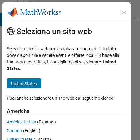
Vai al contenuto
MATLAB
Answers
ATLAB Answers
File Exchange
Cody
AI Chat Playground
Dis
Seleziona un sito web
Seleziona un sito web per visualizzare contenuto tradotto
Data
dove disponibile e vedere eventi e offerte locali. In base alla
tua area geografica, ti consigliamo di selezionare:
United
calibration
States
.
in ANN
United States
NN
Puoi anche selezionare un sito web dal seguente elenco:
12 Ott
2023
Americhe
1
Risposta
América Latina
(Español)
Canada
(English)
Aggiornato
United States
(English)