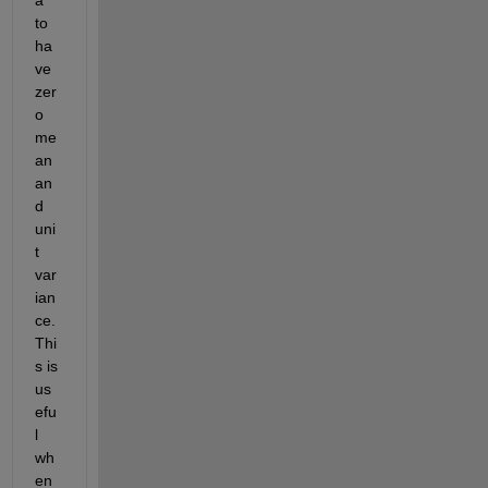
to 
ha
ve 
zer
o 
me
an 
an
d 
uni
t 
var
ian
ce. 
Thi
s is 
us
efu
l 
wh
en 