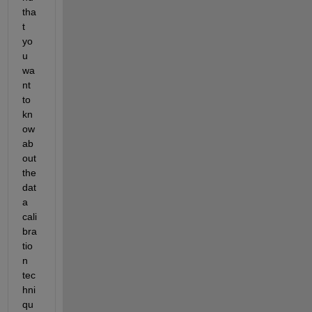
tha
t 
yo
u 
wa
nt 
to 
kn
ow 
ab
out 
the 
dat
a 
cali
bra
tio
n 
tec
hni
qu