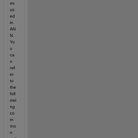
es 
us
ed 
in 
AN
N. 
Yo
u 
ca
n 
ref
er 
to 
the 
foll
owi
ng 
co
m
mo
n 