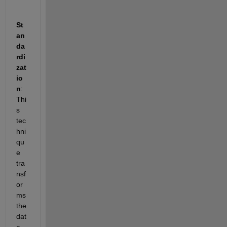
St
an
da
rdi
zat
io
n
:  
Thi
s 
tec
hni
qu
e 
tra
nsf
or
ms 
the 
dat
a 