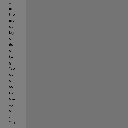
a 
in 
the 
inp
ut 
lay
er 
its
elf 
(E
g: 
"se
qu
en
ceI
np
utL
ay
er"
, 
"im