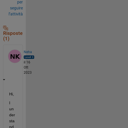
per
seguire
l’attività
Risposte
(1)
Neha
il 16
Ott
2023
Hi,
I 
un
der
sta
nd 