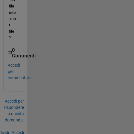
file 
into 
.ma
t 
file
?
0
Commenti
Accedi
per
commentare.
Accedi per
rispondere
a questa
domanda.
ividi
Accedi