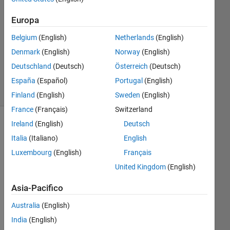
1
Risposta
Europa
Aggiornato
Belgium
(English)
Netherlands
(English)
13 Feb
Denmark
(English)
Norway
(English)
2024
Deutschland
(Deutsch)
Österreich
(Deutsch)
26
Visualizzazioni
España
(Español)
Portugal
(English)
(30 giorni)
Finland
(English)
Sweden
(English)
France
(Français)
Switzerland
Ireland
(English)
Deutsch
Italia
(Italiano)
English
Luxembourg
(English)
Français
United Kingdom
(English)
Asia-Pacifico
Australia
(English)
Ho
India
(English)
w 