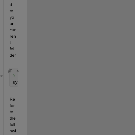
d 
to 
yo
ur 
cur
ren
t 
fol
der
.
% Sample usage of system command
me
system(
"Tracking.exe"
)
Re
fer 
to 
the 
foll
owi