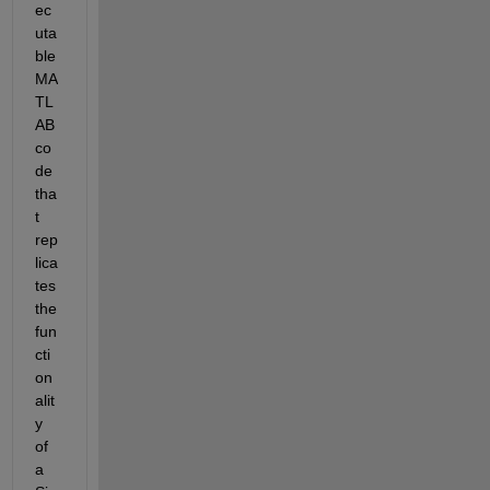
ec
uta
ble 
MA
TL
AB 
co
de 
tha
t 
rep
lica
tes 
the 
fun
cti
on
alit
y 
of 
a 