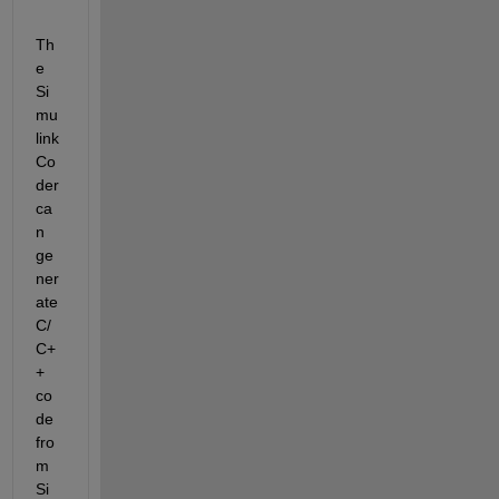
Th
e 
Si
mu
link 
Co
der 
ca
n 
ge
ner
ate 
C/
C+
+ 
co
de 
fro
m 
Si