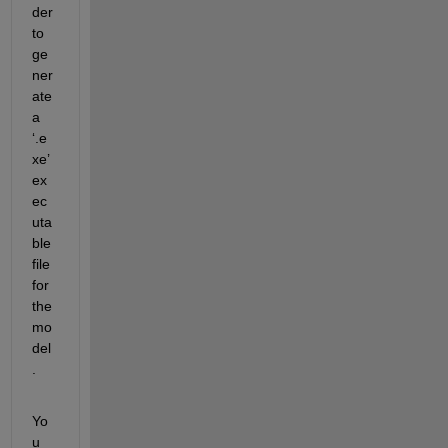
der 
to 
ge
ner
ate 
a 
‘.e
xe’ 
ex
ec
uta
ble 
file 
for 
the 
mo
del
.
Yo
u 