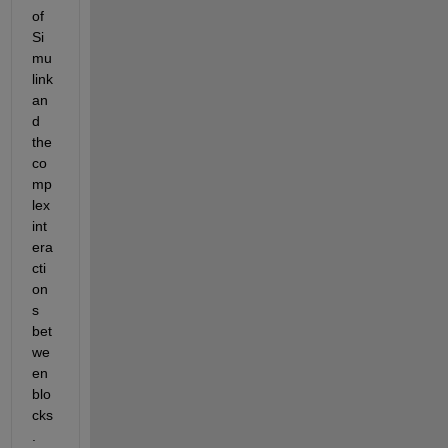
of 
Si
mu
link 
an
d 
the 
co
mp
lex 
int
era
cti
on
s 
bet
we
en 
blo
cks
.