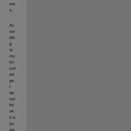
sre
e,
Ac
cor
din
g 
to 
my 
kn
owl
ed
ge, 
I 
do 
not 
thi
nk 
it is 
po
ssi