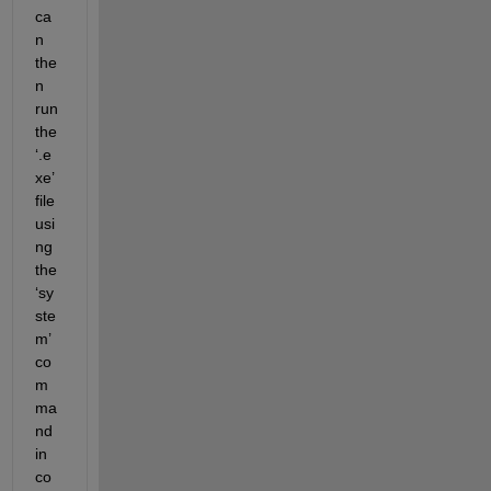
ca
n 
the
n 
run 
the 
‘.e
xe’ 
file 
usi
ng 
the 
‘sy
ste
m’ 
co
m
ma
nd 
in 
co