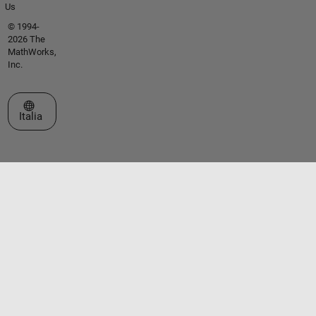
Us
© 1994-
2026 The
MathWorks,
Inc.
Seleziona un sito web
Italia