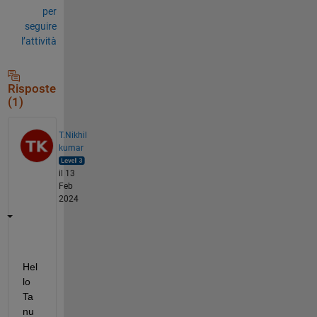
per
seguire
l’attività
Risposte
(1)
T.Nikhil
kumar
il 13
Feb
2024
Hel
lo 
Ta
nu