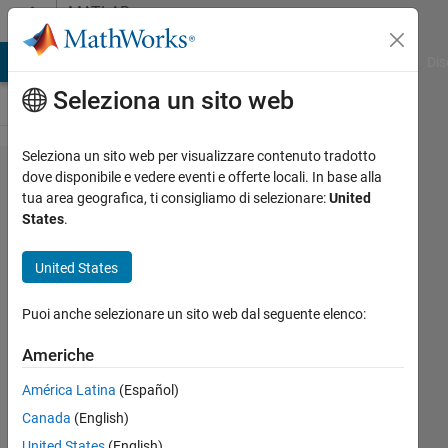
Vai al contenuto
MATLAB
Answers
ATLAB Answers
File Exchange
Cody
AI Chat Playground
Dis
Seleziona un sito web
Seleziona un sito web per visualizzare contenuto tradotto
Convert
dove disponibile e vedere eventi e offerte locali. In base alla
tua area geografica, ti consigliamo di selezionare:
United
Simulink
States
.
model
into
United States
MATLAB
Puoi anche selezionare un sito web dal seguente elenco:
algorithm
Americhe
Tanusree
América Latina
(Español)
31 Gen
Canada
(English)
2024
United States
(English)