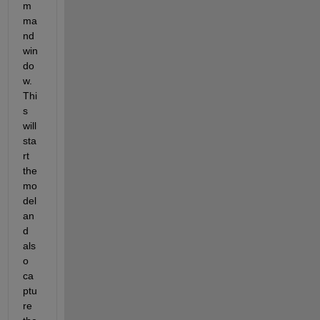
m
ma
nd 
win
do
w. 
Thi
s 
will 
sta
rt 
the 
mo
del 
an
d 
als
o 
ca
ptu
re 