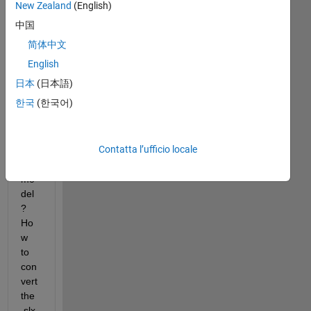
can 
New Zealand
(English)
we 
中国
get 
简体中文
MA
TL
English
AB 
日本
(日本語)
cod
한국
(한국어)
e 
for 
Sim
Contatta l’ufficio locale
ulin
k 
mo
del
? 
Ho
w 
to 
con
vert 
the 
.slx 