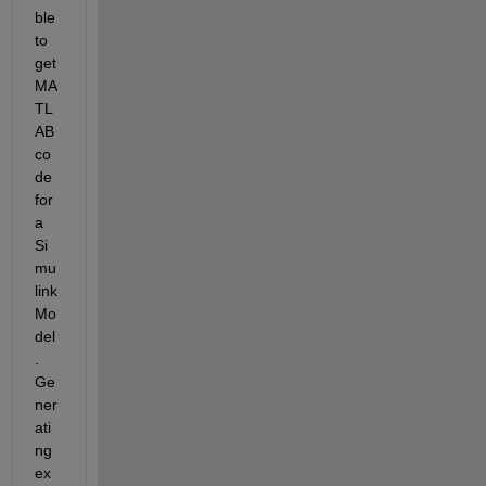
ble 
to 
get 
MA
TL
AB 
co
de 
for 
a 
Si
mu
link 
Mo
del
. 
Ge
ner
ati
ng 
ex