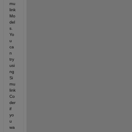
mu
link 
Mo
del
s.
Yo
u 
ca
n 
try 
usi
ng 
Si
mu
link 
Co
der 
if 
yo
u 
wa