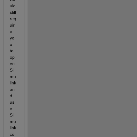
uld 
still 
req
uir
e 
yo
u 
to 
op
en 
Si
mu
link 
an
d 
us
e 
Si
mu
link 
co