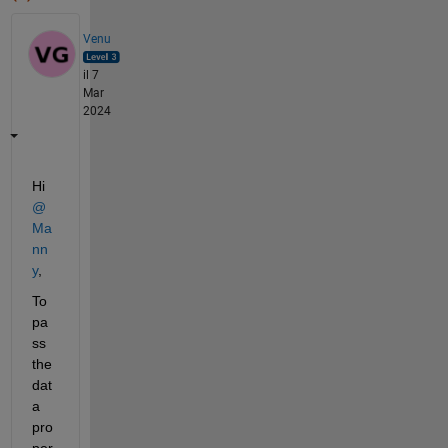
Venu
il 7
Mar
2024
Hi 
@
Ma
nn
y
,
To 
pa
ss 
the 
dat
a 
pro
per