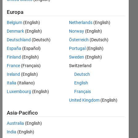
1
Risposta
Europa
Aggiornato
Belgium
(English)
Netherlands
(English)
7 Mar 2024
Denmark
(English)
Norway
(English)
8
Deutschland
(Deutsch)
Österreich
(Deutsch)
Visualizzazioni
(30 giorni)
España
(Español)
Portugal
(English)
Finland
(English)
Sweden
(English)
France
(Français)
Switzerland
Ireland
(English)
Deutsch
Italia
(Italiano)
English
Luxembourg
(English)
Français
United Kingdom
(English)
Asia-Pacifico
I 
am 
Australia
(English)
usi
India
(English)
ng 