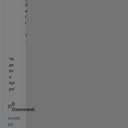
C
e
l
l
'
)
;
Ho
pe 
thi
s 
hel
ps!
0
Commenti
Accedi
per