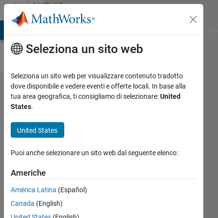
Vai al contenuto
MATLAB
Answers
ATLAB Answers
File Exchange
Cody
AI Chat Playground
Dis
Seleziona un sito web
Seleziona un sito web per visualizzare contenuto tradotto
Deep
dove disponibile e vedere eventi e offerte locali. In base alla
tua area geografica, ti consigliamo di selezionare:
United
Learning
States
.
Error -
how to
United States
fix
Puoi anche selezionare un sito web dal seguente elenco:
code?
Americhe
Manny
América Latina
(Español)
27 Feb
Canada
(English)
2024
United States
(English)