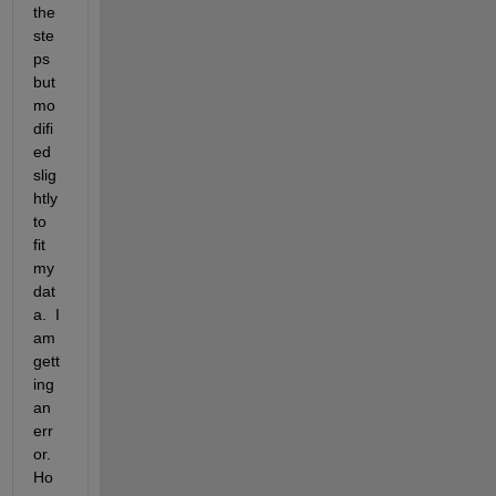
the 
ste
ps 
but 
mo
difi
ed 
slig
htly 
to 
fit 
my 
dat
a.  I 
am 
gett
ing 
an 
err
or.  
Ho