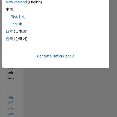
this 
New Zealand
(English)
link 
中国
to 
简体中文
imp
lem
English
ent 
日本
(日本語)
a 
한국
(한국어)
dee
p 
lear
Contatta l’ufficio locale
nin
g 
alg
orit
him
:
http
s://
ww
w.m